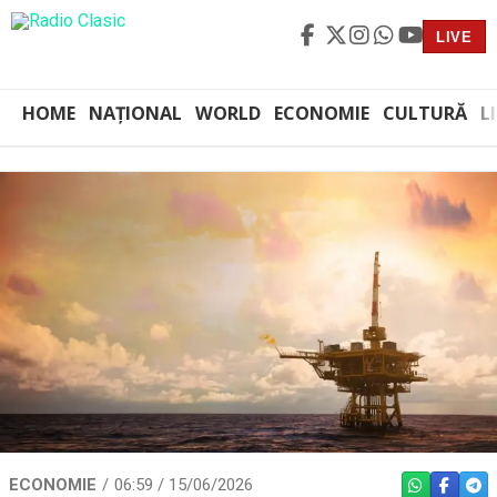
LIVE
HOME
NAȚIONAL
WORLD
ECONOMIE
CULTURĂ
L
ECONOMIE
06:59 / 15/06/2026
WHATSAPP
FACEBO
TEL