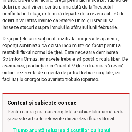
În anticiparea unui acord, prețul petrolului a scăzut sub 90 de
dolari pe baril vineri, pentru prima dată de la începutul
conflictului. Totuși, este încă departe de a reveni sub 70 de
dolari, nivel atins înainte ca Statele Unite și Israelul să
lanseze atacuri asupra Iranului la sfârșitul lunii februarie.
Deși piețele au reacționat pozitiv la progresele aparente,
experții subliniază că există încă multe de făcut pentru a
restabili fluxul normal de țiței. Este necesară deminarea
Strâmtorii Ormuz, iar navele trebuie să poată circula liber. De
asemenea, producția din Orientul Mijlociu trebuie să revină
online, rezervele de urgență de petrol trebuie umplute, iar
facilitățile energetice avariate trebuie reparate.
Context și subiecte conexe
Pentru o imagine mai completă a subiectului, urmărește
și aceste articole relevante din același flux editorial.
Trump anunță reluarea discuțiilor cu Iranul