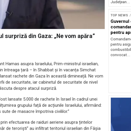
Judeţean...
TOP NEWS
Guvernul
comandam
pentru ap
cul surpriză din Gaza: „Ne vom apăra”
combustib
Comandamen
pentru asigu
combustibil
convocat...
nt Hamas asupra Israelului, Prim-ministrul israelian,
din întreaga țară – în Shabbat și în vacanța Simchat
a lansat rachete din Gaza în această dimineață. Ne vom
i de securitate, iar cabinetul de securitate de nivel
a discuta despre atacul surpriză.
st lansate 5.000 de rachete în Israel în cadrul unei
țumirea grupului față de acțiunile Israelului, afirmând:
ute de masacre împotriva civililor.”
 prin efectuarea de raiduri aeriene asupra țintelor
 teroriști” au infiltrat teritoriul israelian din Fâșia