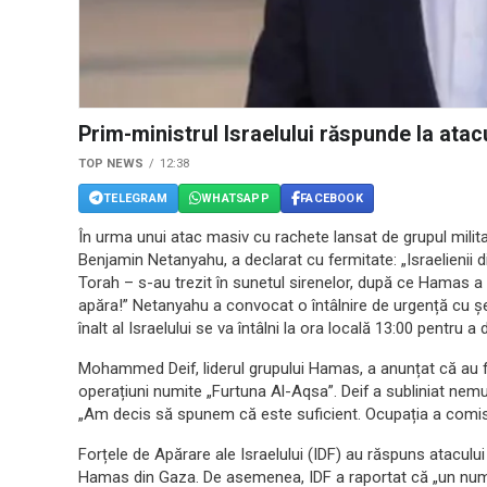
Prim-ministrul Israelului răspunde la ata
TOP NEWS
12:38
TELEGRAM
WHATSAPP
FACEBOOK
În urma unui atac masiv cu rachete lansat de grupul milita
Benjamin Netanyahu, a declarat cu fermitate: „Israelienii 
Torah – s-au trezit în sunetul sirenelor, după ce Hamas 
apăra!” Netanyahu a convocat o întâlnire de urgență cu șefi
înalt al Israelului se va întâlni la ora locală 13:00 pentru 
Mohammed Deif, liderul grupului Hamas, a anunțat că au fo
operațiuni numite „Furtuna Al-Aqsa”. Deif a subliniat nemul
„Am decis să spunem că este suficient. Ocupația a comis s
Forțele de Apărare ale Israelului (IDF) au răspuns atacului
Hamas din Gaza. De asemenea, IDF a raportat că „un număr de