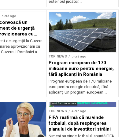
este noul jucător...
o oră ago
 convoacă un
ent de urgență
rovizionarea cu
il
t de urgență la Guvern
rarea aprovizionării cu
 Guvernul României a
TOP NEWS
o oră ago
Program european de 170
milioane euro pentru energie,
fără aplicanți în România
Program european de 170 milioane
euro pentru energie electrică, fără
aplicanți Un program european...
Sursă foto: Shutterstock
TOP NEWS
4 ore ago
FIFA reafirmă că nu vinde
fotbalul, după respingerea
planului de investitori străini
Nimeni nu vinde fotbalul, anunţă FIFA,