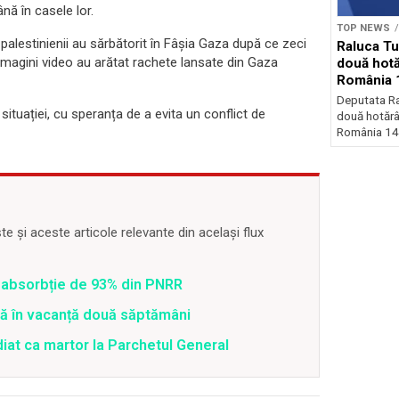
nă în casele lor.
TOP NEWS
palestinienii au sărbătorit în Fâșia Gaza după ce zeci
Raluca Tu
. Imagini video au arătat rachete lansate din Gaza
două hotă
România 
Deputata Ra
ituației, cu speranța de a evita un conflict de
două hotărâ
România 140
 și aceste articole relevante din același flux
 o absorbție de 93% din PNRR
tră în vacanță două săptămâni
diat ca martor la Parchetul General