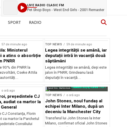
LIVE RADIO CLASIC FM
Pet Shop Boys - West End Girls - 2001 Remaster
SPORT
RADIO
57 de minute ago
TOP NEWS
59 de minute ago
la: Ministerul
Legea integrității se amână, iar
i a atins o absorbție
deputații intră în vacanță două
in PNRR
săptămâni
e 93% din PNRR la
Legea integrității se amână, deși este
ezvoltării, Cseke Attila
jalon în PNRR; Grindeanu lasă
autorități...
deputații în vacanță...
Sursă foto: Shutterstock
o oră ago
TOP NEWS
o oră ago
roi, preşedintele CJ
John Stones, noul fundaș al
, audiat ca martor la
echipei Inter Milano, după un
 General
deceniu la Manchester City
e CJ Constanţa, Florin
Transferul lui John Stones la Inter
at ca martor la Parchetul
Milano, confirmat oficial John Stones
edintele Consiliului