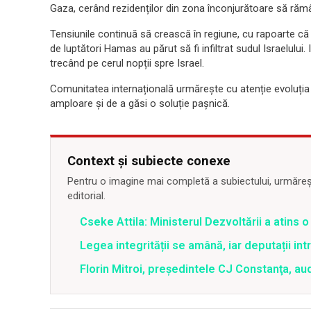
Gaza, cerând rezidenților din zona înconjurătoare să rămâ
Tensiunile continuă să crească în regiune, cu rapoarte că 
de luptători Hamas au părut să fi infiltrat sudul Israelului
trecând pe cerul nopții spre Israel.
Comunitatea internațională urmărește cu atenție evoluția s
amploare și de a găsi o soluție pașnică.
Context și subiecte conexe
Pentru o imagine mai completă a subiectului, urmărește
editorial.
Cseke Attila: Ministerul Dezvoltării a atins
Legea integrității se amână, iar deputații in
Florin Mitroi, preşedintele CJ Constanţa, au