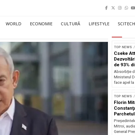
WORLD
ECONOMIE
CULTURĂ
LIFESTYLE
SCITECH
TOP NEWS
Cseke Atti
Dezvoltări
de 93% d
Absorbție d
Ministerul D
face apel la 
TOP NEWS
Florin Mit
Constanţa
Parchetul
Preşedintel
Mitroi, audi
General Preş