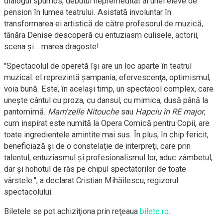
dialogul spumos, debutul nepremeditat al unei eleve de
pension în lumea teatrului. Asistată involuntar în
transformarea ei artistică de către profesorul de muzică,
tânăra Denise descoperă cu entuziasm culisele, actorii,
scena şi… marea dragoste!
"Spectacolul de operetă îşi are un loc aparte în teatrul
muzical: el reprezintă şampania, efervescenţa, optimismul,
voia bună. Este, în acelaşi timp, un spectacol complex, care
uneşte cântul cu proza, cu dansul, cu mimica, dusă până la
pantomimă.
Mam'zelle Nitouche
sau
Hapciu în RE major
,
cum inspirat este numită la Opera Comică pentru Copii, are
toate ingredientele amintite mai sus. În plus, în chip fericit,
beneficiază şi de o constelaţie de interpreţi, care prin
talentul, entuziasmul şi profesionalismul lor, aduc zâmbetul,
dar şi hohotul de râs pe chipul spectatorilor de toate
vârstele.", a declarat Cristian Mihăilescu, regizorul
spectacolului.
Biletele se pot achiziţiona prin reţeaua
bilete.ro
.