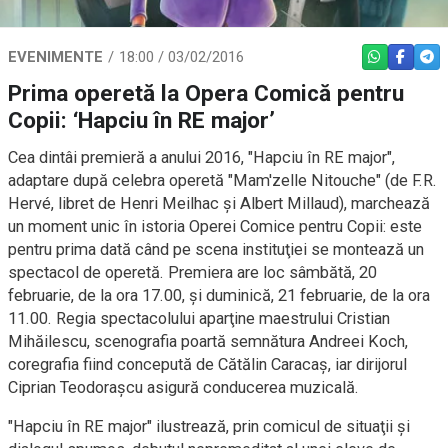
EVENIMENTE
18:00 / 03/02/2016
WHATSAPP
FACEBO
TEL
Prima operetă la Opera Comică pentru
Copii: ‘Hapciu în RE major’
Cea dintâi premieră a anului 2016, "Hapciu în RE major",
adaptare după celebra operetă "Mam'zelle Nitouche" (de F.R.
Hervé, libret de Henri Meilhac şi Albert Millaud), marchează
un moment unic în istoria Operei Comice pentru Copii: este
pentru prima dată când pe scena instituţiei se montează un
spectacol de operetă. Premiera are loc sâmbătă, 20
februarie, de la ora 17.00, şi duminică, 21 februarie, de la ora
11.00. Regia spectacolului aparţine maestrului Cristian
Mihăilescu, scenografia poartă semnătura Andreei Koch,
coregrafia fiind concepută de Cătălin Caracaş, iar dirijorul
Ciprian Teodoraşcu asigură conducerea muzicală.
"Hapciu în RE major" ilustrează, prin comicul de situaţii şi