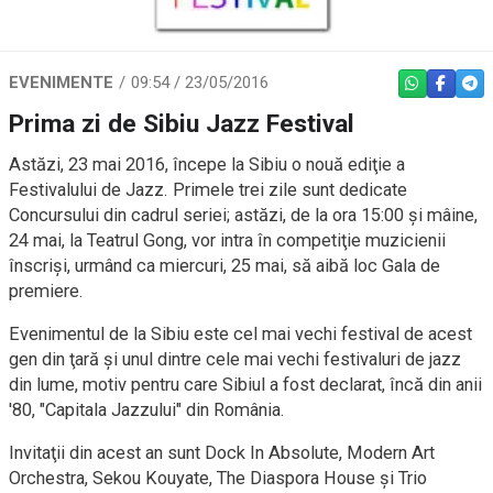
EVENIMENTE
09:54 / 23/05/2016
WHATSAPP
FACEBO
TEL
Prima zi de Sibiu Jazz Festival
Astăzi, 23 mai 2016, începe la Sibiu o nouă ediţie a
Festivalului de Jazz. Primele trei zile sunt dedicate
Concursului din cadrul seriei; astăzi, de la ora 15:00 şi mâine,
24 mai, la Teatrul Gong, vor intra în competiţie muzicienii
înscrişi, urmând ca miercuri, 25 mai, să aibă loc Gala de
premiere.
Evenimentul de la Sibiu este cel mai vechi festival de acest
gen din ţară şi unul dintre cele mai vechi festivaluri de jazz
din lume, motiv pentru care Sibiul a fost declarat, încă din anii
'80, "Capitala Jazzului" din România.
Invitaţii din acest an sunt Dock In Absolute, Modern Art
Orchestra, Sekou Kouyate, The Diaspora House şi Trio