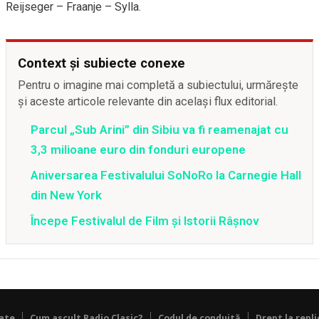
Reijseger – Fraanje – Sylla.
Context și subiecte conexe
Pentru o imagine mai completă a subiectului, urmărește
și aceste articole relevante din același flux editorial.
Parcul „Sub Arini” din Sibiu va fi reamenajat cu
3,3 milioane euro din fonduri europene
Aniversarea Festivalului SoNoRo la Carnegie Hall
din New York
Începe Festivalul de Film și Istorii Râșnov
tate
Cum ascult Radio Clasic?
Codul de conduită
Drept la repli