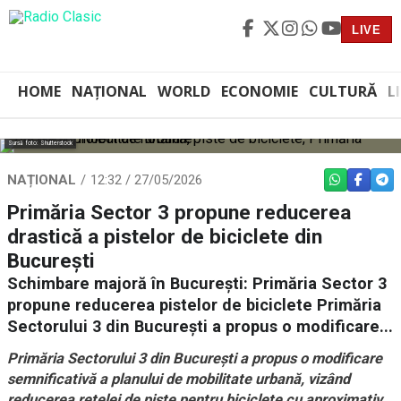
LIVE
HOME
NAȚIONAL
WORLD
ECONOMIE
CULTURĂ
L
Sursă foto: Shutterstock
NAȚIONAL
12:32 / 27/05/2026
WHATSAPP
FACEBO
TEL
Primăria Sector 3 propune reducerea
drastică a pistelor de biciclete din
București
Schimbare majoră în București: Primăria Sector 3
propune reducerea pistelor de biciclete Primăria
Sectorului 3 din București a propus o modificare...
Primăria Sectorului 3 din București a propus o modificare
semnificativă a planului de mobilitate urbană, vizând
reducerea rețelei de piste pentru biciclete cu aproximativ