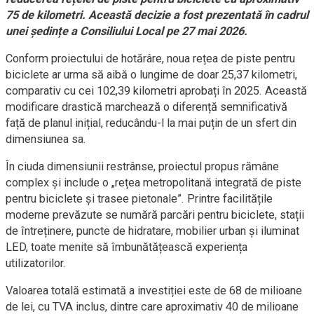
75 de kilometri. Această decizie a fost prezentată în cadrul
unei ședințe a Consiliului Local pe 27 mai 2026.
Conform proiectului de hotărâre, noua rețea de piste pentru
biciclete ar urma să aibă o lungime de doar 25,37 kilometri,
comparativ cu cei 102,39 kilometri aprobați în 2025. Această
modificare drastică marchează o diferență semnificativă
față de planul inițial, reducându-l la mai puțin de un sfert din
dimensiunea sa.
În ciuda dimensiunii restrânse, proiectul propus rămâne
complex și include o „rețea metropolitană integrată de piste
pentru biciclete și trasee pietonale”. Printre facilitățile
moderne prevăzute se numără parcări pentru biciclete, stații
de întreținere, puncte de hidratare, mobilier urban și iluminat
LED, toate menite să îmbunătățească experiența
utilizatorilor.
Valoarea totală estimată a investiției este de 68 de milioane
de lei, cu TVA inclus, dintre care aproximativ 40 de milioane