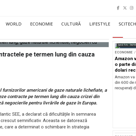
WORLD
ECONOMIE
CULTURĂ
LIFESTYLE
SCITECH
Sursă foto: Shutte
ECONOMIE
ntractele pe termen lung din cauza
Amazon va
o parte d
dolari rec
vamale
Amazon va r
din 600 de m
recuperați di
furnizorilor americani de gaze naturale lichefiate, a
ze contracte pe termen lung din cauza crizei din
ă negocierile pentru livrările de gaze în Europa.
ntic SEE, a declarat că dificultățile în semnarea
 crescut semnificativ. Aceasta se datorează
ice, care a determinat o schimbare în strategia