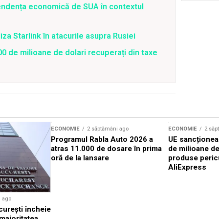
pendența economică de SUA în contextul
iza Starlink în atacurile asupra Rusiei
0 de milioane de dolari recuperați din taxe
ECONOMIE
2 săptămâni ago
ECONOMIE
2 săp
Programul Rabla Auto 2026 a
UE sancționea
atras 11.000 de dosare în prima
de milioane d
oră de la lansare
produse peric
AliExpress
i ago
cureşti încheie
 majoritatea