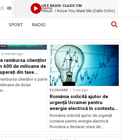
LIVE RADIO CLASIC FM
Pitbull - I Know You Want Me (Calle Ocho)
SPORT
RADIO
rstock
4 minute ago
 rambursa clienților
in 600 de milioane de
uperați din taxe
ambursa clienților o parte
ilioane de dolari
ECONOMIE
9 ore ago
n...
România solicită ajutor de
urgență Ucrainei pentru
energie electrică în contextul
crizei energetice
România solicită ajutor de urgență
Ucrainei pentru energie electrică
România a declarat stare de...