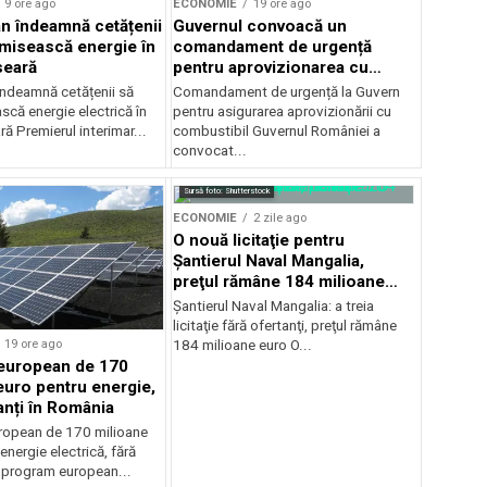
9 ore ago
ECONOMIE
19 ore ago
jan îndeamnă cetățenii
Guvernul convoacă un
misească energie în
comandament de urgență
seară
pentru aprovizionarea cu
combustibil
 îndeamnă cetățenii să
Comandament de urgență la Guvern
că energie electrică în
pentru asigurarea aprovizionării cu
ră Premierul interimar...
combustibil Guvernul României a
convocat...
Sursă foto: Shutterstock
ECONOMIE
2 zile ago
O nouă licitaţie pentru
Şantierul Naval Mangalia,
preţul rămâne 184 milioane
euro
Şantierul Naval Mangalia: a treia
licitaţie fără ofertanţi, preţul rămâne
19 ore ago
184 milioane euro O...
european de 170
euro pentru energie,
anți în România
ropean de 170 milioane
energie electrică, fără
n program european...