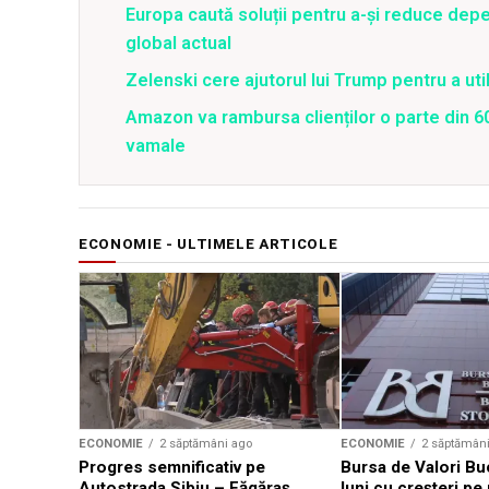
Europa caută soluții pentru a-și reduce de
global actual
Zelenski cere ajutorul lui Trump pentru a util
Amazon va rambursa clienților o parte din 60
vamale
ECONOMIE - ULTIMELE ARTICOLE
ECONOMIE
2 săptămâni ago
ECONOMIE
2 săptămân
Progres semnificativ pe
Bursa de Valori Bu
Autostrada Sibiu – Făgăraş,
luni cu creșteri pe