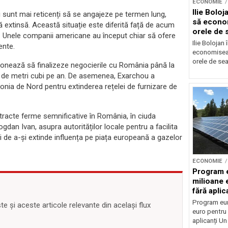
ECONOMIE
Ilie Bolo
i sunt mai reticenți să se angajeze pe termen lung,
să econo
dă extinsă. Această situație este diferită față de acum
orele de 
e. Unele companii americane au început chiar să ofere
Ilie Bolojan
ente.
economiseas
orele de sea
nționează să finalizeze negocierile cu România până la
arde de metri cubi pe an. De asemenea, Exarchou a
nia de Nord pentru extinderea rețelei de furnizare de
tracte ferme semnificative în România, în ciuda
ogdan Ivan, asupra autorităților locale pentru a facilita
 de a-și extinde influența pe piața europeană a gazelor
ECONOMIE
Program 
milioane 
fără aplic
Program eu
 și aceste articole relevante din același flux
euro pentru 
aplicanți U