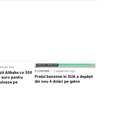
Sursă foto: Shutterstock
tămâni ago
ECONOMIE
ECONOMIE
2 săptămâni ago
ză Alibaba cu 550
Eli Lilly 
Prețul benzinei în SUA a depășit
e euro pentru
pentru 2,8
din nou 4 dolari pe galon
uloase pe
intrând pe