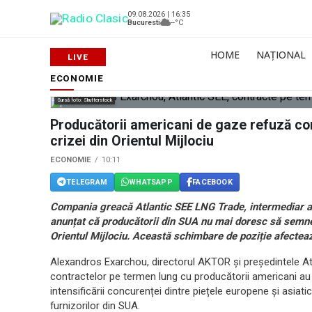
09.08.2026 | 16:35
Bucuresti
--°C
HOME
NAȚIONAL
ECONOMIE
Sursă foto: Shutterstock
Producătorii americani de gaze refuză co
crizei din Orientul Mijlociu
ECONOMIE
10:11
TELEGRAM
WHATSAPP
FACEBOOK
Compania greacă Atlantic SEE LNG Trade, intermediar al 
anunțat că producătorii din SUA nu mai doresc să semne
Orientul Mijlociu. Această schimbare de poziție afecteaz
Alexandros Exarchou, directorul AKTOR și președintele Atla
contractelor pe termen lung cu producătorii americani au
intensificării concurenței dintre piețele europene și asiat
furnizorilor din SUA.