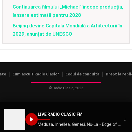
Continuarea filmului „Michael” începe producția,
lansare estimată pentru 2028
Beijing devine Capitala Mondială a Arhitecturii în
2029, anunțat de UNESCO
tate
Cum ascult Radio Clasic?
Codul de conduită
Drept la repli
© Radio Clasic, 2026
LIVE RADIO CLASIC FM
↓
Meduza, Innellea, Genesi, Nu-La - Edge of the World