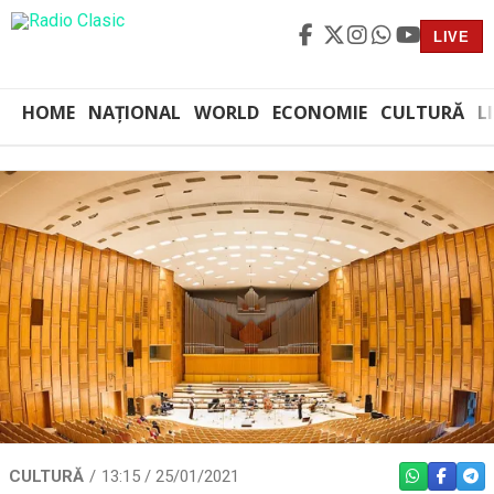
LIVE
HOME
NAȚIONAL
WORLD
ECONOMIE
CULTURĂ
L
CULTURĂ
13:15 / 25/01/2021
WHATSAPP
FACEBO
TEL