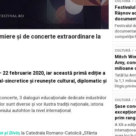
CULTURĂ
Festivalul
Râşnov a
documenta
premieră
Festivalul d
documentare
emiere și de concerte extraordinare la
competiţie F
CULTURĂ
Mitch Win
Amy, cond
milioane 
 – 22 februarie 2020, iar această primă ediție a
litigiu pie
Tatăl lui A
sincretice și reunește cultural, diplomatic și
la 1,1 milio
litigiu privin
 concerte, 3 dialoguri educaționale dedicate industriilor
CULTURĂ
 sunt diverse și vor ilustra tradiții naționale, istoria
Șase con
niului autohton la nivel internațional.
excepționa
prim rang
internați
A XX-a ediți
orchestra
Internaționa
 și Divin
, la Catedrala Romano-Catolică „Sfânta
prestigiu
avea loc în 