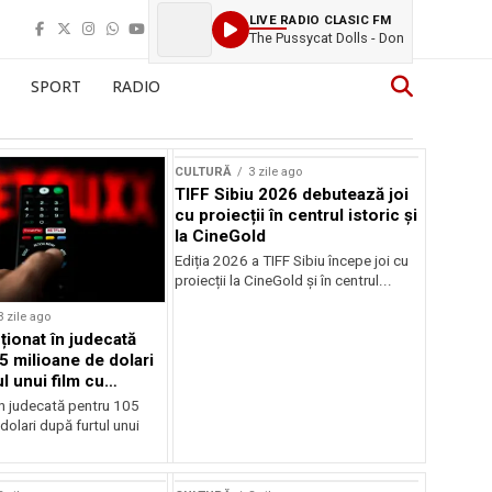
LIVE RADIO CLASIC FM
The Pussycat Dolls - Don
SPORT
RADIO
CULTURĂ
3 zile ago
TIFF Sibiu 2026 debutează joi
cu proiecții în centrul istoric și
la CineGold
Ediția 2026 a TIFF Sibiu începe joi cu
proiecții la CineGold și în centrul...
3 zile ago
cționat în judecată
5 milioane de dolari
l unui film cu
Cage
în judecată pentru 105
dolari după furtul unui