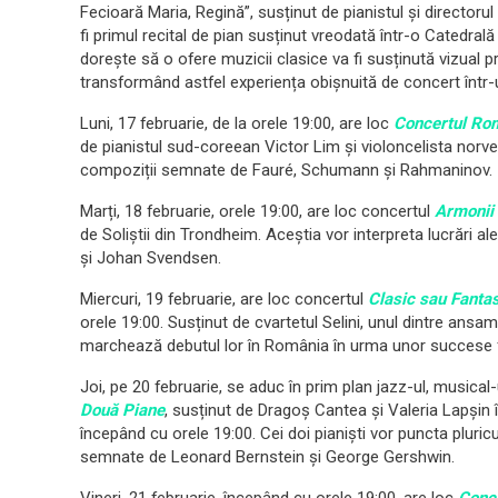
Fecioară Maria, Regină”, susținut de pianistul și directorul
fi primul recital de pian susținut vreodată într-o Catedrală 
dorește să o ofere muzicii clasice va fi susținută vizual pr
transformând astfel experiența obișnuită de concert într-
Luni, 17 februarie, de la orele 19:00, are loc
Concertul Ro
de pianistul sud-coreean Victor Lim și violoncelista norv
compoziții semnate de Fauré, Schumann și Rahmaninov.
Marți, 18 februarie, orele 19:00, are loc concertul
Armonii
de Soliștii din Trondheim. Aceștia vor interpreta lucrări a
și Johan Svendsen.
Miercuri, 19 februarie, are loc concertul
Clasic sau Fantas
orele 19:00. Susținut de cvartetul Selini, unul dintre ansa
marchează debutul lor în România în urma unor succese f
Joi, pe 20 februarie, se aduc în prim plan jazz-ul, musical
Două Piane
, susținut de Dragoș Cantea și Valeria Lapșin î
începând cu orele 19:00. Cei doi pianiști vor puncta pluric
semnate de Leonard Bernstein și George Gershwin.