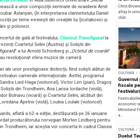
rtul Evreiesc
în Aula Bibliotecii Universitare „Mihai
Chris Brown
ească a unor compoziții semnate de israelienii Amit
afray în urma
Noubar Aslanyan, (în interpretarea clarinetistului Daniel
club...
ții pe teme evreiești din creațiile lui Șostakovici și
ni și polonezi.
ertul de gală al festivalului,
Clasicul Transfigurat
la
zenți Cvartetul Selini (Austria) și Soliștii din
igurată
” a lui Arnold Schönberg și
„Octetul de coarde
”
au revoluționat sfera muzicii de cameră.
 ale unor prestigioase distincții, fiind soliști alături de
CULTURĂ
festivaluri camerale internaționale. Astfel, programul
Guvernul 
: Sandra Lied-Haga (violoncel), Victor Lim (pian), Dragoș
fiscale pe
 Soliștii din Trondheim, Ana Larisa Iordache (violă),
festivalur
or Bolnavu (vioară) și Cvartetul Selini, alcătuit din:
Festivaluril
oredana Apetrei (violă), Loukia Loulaki (violoncel).
economic su
Ministerul F
ds, aflată a 62-a ediție, desfășurată pe 26 ianuarie
a...
ordat producătorului norvegian Morten Lindberg pentru
i din Trondheim, iar aceștia vor concerta în cadrul Classix
CULTURĂ
Duelul Te