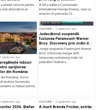
internaționale și ansambluri
 a pledat vinovat pentru
A XX-a ediție a Concursului
orchestrale românești de
 unei altercații la un
Internațional George Enescu, care va
prestigiu, în programul
avea loc în perioada 23...
Concursului Enescu 2026
Sursă foto: Shutterstock
CULTURĂ
2 săptămâni ago
Judecătorul suspendă
fuziunea Paramount-Warner
Bros. Discovery prin ordin de
restricție temporară
Judge suspends Paramount-Warner
Bros. Discovery merger with
2 săptămâni ago
temporary restraining order Un
pregătește măsuri
judecător federal a...
ntru sprijinirea
ilor din România
e din România, motor
b analiza Guvernului
inanțelor ia măsuri pentru
2 săptămâni ago
CULTURĂ
2 săptămâni ago
norilor 2026: Ștefan
A murit Brenda Fricker, actrița