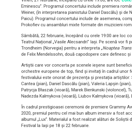
Vineri, 21 februarie, începând cu orele 19:00, are loc
Conce
Eminescu”. Programul concertului include premiera român
Weiner, (în interpretarea pianistului Daniel Dascălu) și de 
Paicu). Programul concertului include de asemenea, compozi
Prokofiev cu ansambluri mixte formate din muzicieni româ
Sâmbătă, 22 februarie, începând cu orele 19:00 are loc conc
Teatrul Național „Vasile Alecsandri” Iași. Pe scenă vor fi pre
Trondheim (Norvegia) pentru a interpreta „
Noaptea Transf
de Felix Mendelssohn, două capodopere care definesc și 
Artiștii care vor concerta pe scenele ieșene sunt beneficiari
orchestre europene de top, fiind și invitați în cadrul unor 
festivalului este onorat de prezența și prestația artiștilor
Cantea (pian), Daniel Dascălu (pian), Valeria Lapșin (pian),
Patrycja Błaszak (vioară), Marek Bienkunski (violoncel), Tud
Nadezda Kalmykova (vioară), Liubov Kalmykova (vioară), L
În cadrul prestigioasei ceremonii de premiere Grammy Awar
2020, premiul pentru cel mai bun album imersiv a fost ac
albumul „Lux”. Materialul a fost realizat alături de Soliști
Festival la Iași pe 18 și 22 februarie.