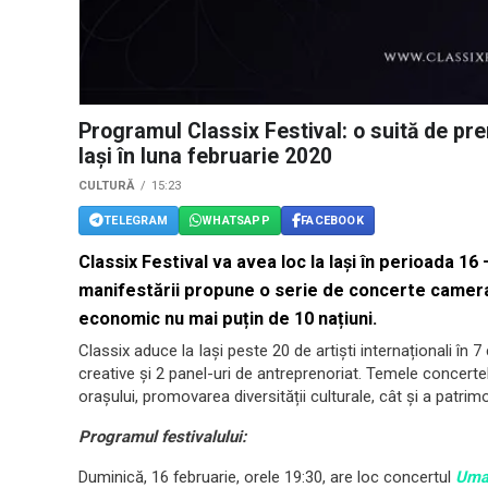
Programul Classix Festival: o suită de pr
Iași în luna februarie 2020
CULTURĂ
15:23
TELEGRAM
WHATSAPP
FACEBOOK
Classix Festival va avea loc la Iași în perioada 16
manifestării propune o serie de concerte cameral-
economic nu mai puțin de 10 națiuni.
Classix aduce la Iași peste 20 de artiști internaționali în 7
creative și 2 panel-uri de antreprenoriat. Temele concertelor
orașului, promovarea diversității culturale, cât și a patrimo
Programul festivalului:
Duminică, 16 februarie, orele 19:30, are loc concertul
Uman