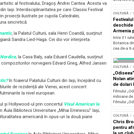
 artistic al festivalului, Dragoș Andrei Cantea. Acesta va
Concursu
din Iași. Interdisciplinaritatea pe care Classix Festival
CULTURĂ
in proiecții ilustrate pe cupola Catedralei,
Festivalu
una sincretică.
deschide 
Armenia pr
mantic
,
la Palatul Culturii, sala Henri Coandă, susținut
patrimoniu
Intre 31 iul
egiană Sandra Lied-Haga. Cei doi vor interpreta
august, l
Botanica di
Bucuresti
cea de-a X-a
 Nordice
, la Casa Balș, sala Eduard Caudella, susținut
le compozitorilor norvegieni Edvard Grieg, Alfred Jansen
CULTURĂ
„Odiseea”
Nolan ati
tic?
în foaierul Palatului Culturii din Iași, începând cu
de dolari 
mblurile de rezidență ale Vienei, acest concert
Filmului „Od
ulminante la nivel european.
milioane de 
Filmului „Od
-ul și Hollywood-ul prin concertul
Visul American la
n Aula Bibliotecii Universitare „Mihai Eminescu” Iași,
CULTURĂ
ulturalitatea americană în opus-uri la două piane
Chris Bro
pentru afr
la un clu