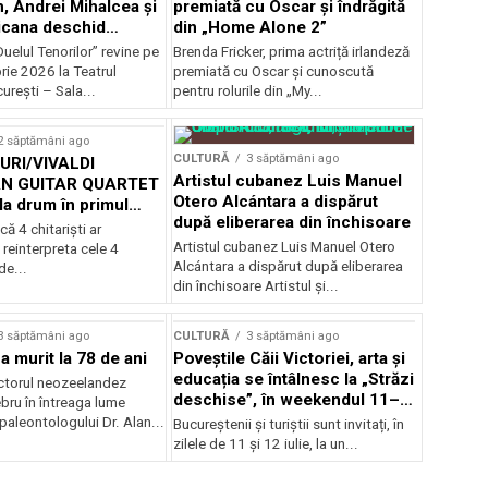
, Andrei Mihalcea și
premiată cu Oscar și îndrăgită
icana deschid
din „Home Alone 2”
 Musical
uelul Tenorilor” revine pe
Brenda Fricker, prima actriță irlandeză
nza la TNB
ie 2026 la Teatrul
premiată cu Oscar și cunoscută
urești – Sala...
pentru rolurile din „My...
2 săptămâni ago
CULTURĂ
3 săptămâni ago
RI/VIVALDI
Artistul cubanez Luis Manuel
N GUITAR QUARTET
Otero Alcántara a dispărut
la drum în primul
după eliberarea din închisoare
țional
că 4 chitarişti ar
Artistul cubanez Luis Manuel Otero
 reinterpreta cele 4
Alcántara a dispărut după eliberarea
de...
din închisoare Artistul și...
3 săptămâni ago
CULTURĂ
3 săptămâni ago
a murit la 78 de ani
Poveștile Căii Victoriei, arta și
educația se întâlnesc la „Străzi
actorul neozeelandez
deschise”, în weekendul 11–
bru în întreaga lume
12 iulie
 paleontologului Dr. Alan...
Bucureștenii și turiștii sunt invitați, în
zilele de 11 și 12 iulie, la un...