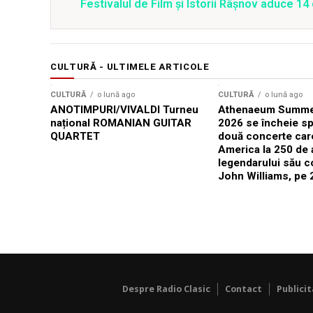
Festivalul de Film şi Istorii Râşnov aduce 1
CULTURĂ - ULTIMELE ARTICOLE
CULTURĂ
o lună ago
CULTURĂ
o lună ago
ANOTIMPURI/VIVALDI Turneu
Athenaeum Summer
național ROMANIAN GUITAR
2026 se încheie sp
QUARTET
două concerte car
America la 250 de 
legendarului său 
John Williams, pe 2
Despre Radio Clasic
Contact
Publici