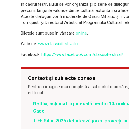
În cadrul festivalului se vor organiza și o serie de dialog
precum: lanțurile valorice dintre cultură, autorități și aface
Aceste dialoguri vor fi moderate de Ovidiu Mihăiuc și îi v
Tornquist, și Directorul Artistic al Programului Cultural T
Biletele sunt puse în vânzare
online
.
Website:
www.classixfestival.ro
Facebook:
https://www.facebook.com/classixFestival/
Context și subiecte conexe
Pentru o imagine mai completă a subiectului, urmărește
editorial.
Netflix, acționat în judecată pentru 105 milio
Cage
TIFF Sibiu 2026 debutează joi cu proiecții în 