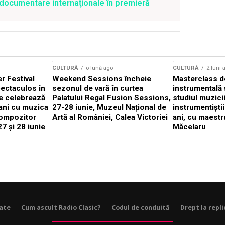
4 documentare internaţionale în premieră
CULTURĂ
o lună ago
CULTURĂ
2 luni 
 Festival
Weekend Sessions încheie
Masterclass de
ectaculos în
sezonul de vară în curtea
instrumentală 
e celebrează
Palatului Regal Fusion Sessions,
studiul muzici
ani cu muzica
27-28 iunie, Muzeul Național de
instrumentiști
compozitor
Artă al României, Calea Victoriei
ani, cu maestr
7 și 28 iunie
Măcelaru
tate
Cum ascult Radio Clasic?
Codul de conduită
Drept la repli