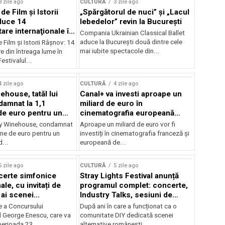
3 zile ago
CULTURĂ
3 zile ago
 de Film şi Istorii
„Spărgătorul de nuci” și „Lacul
duce 14
lebedelor” revin la București
re internaţionale în
Compania Ukrainian Classical Ballet
aduce la București două dintre cele
e Film şi Istorii Râşnov: 14
mai iubite spectacole din...
 din întreaga lume în
estivalul...
4 zile ago
CULTURĂ
4 zile ago
ehouse, tatăl lui
Canal+ va investi aproape un
amnat la 1,1
miliard de euro în
de euro pentru un
cinematografia europeană
rdut
până în 2032
my Winehouse, condamnat
Aproape un miliard de euro vor fi
ane de euro pentru un
investiți în cinematografia franceză și
d...
europeană de...
5 zile ago
CULTURĂ
5 zile ago
certe simfonice
Stray Lights Festival anunță
le, cu invitați de
programul complet: concerte,
 ai scenei
Industry Talks, sesiuni de
onale și ansambluri
audiție și noi opțiuni de
e a Concursului
După ani în care a funcționat ca o
le românești de
participare pentru public
l George Enescu, care va
comunitate DIY dedicată scenei
, în programul
perioada 23...
alternative românești,...