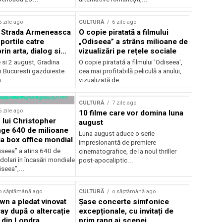
lui Enescu 2026
5 zile ago
CULTURĂ
6 zile ago
l Strada Armeneasca
O copie piratată a filmului
portile catre
„Odiseea” a strâns milioane de
in arta, dialog si
vizualizări pe rețele sociale
, intre 31 iulie si 2
ie si 2 august, Gradina
O copie piratată a filmului 'Odiseea',
a Gradina Botanica din
n Bucuresti gazduieste
cea mai profitabilă peliculă a anului,
...
vizualizată de...
CULTURĂ
7 zile ago
6 zile ago
10 filme care vor domina luna
 lui Christopher
august
nge 640 de milioane
Luna august aduce o serie
la box office mondial
impresionantă de premiere
iseea” a atins 640 de
cinematografice, de la noul thriller
dolari în încasări mondiale
post-apocaliptic...
iseea”,...
o săptămână ago
CULTURĂ
o săptămână ago
wn a pledat vinovat
Șase concerte simfonice
ay după o altercație
excepționale, cu invitați de
b din Londra
prim rang ai scenei