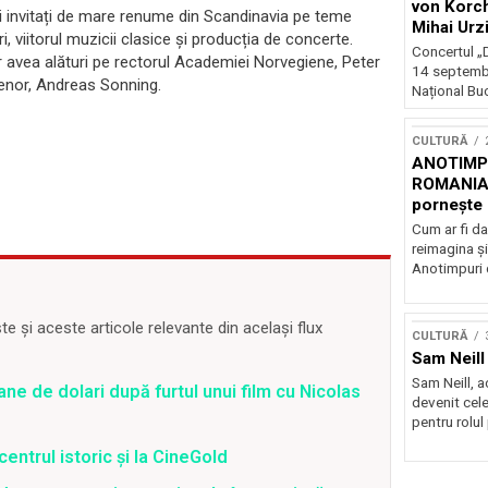
von Korch
uri invitați de mare renume din Scandinavia pe teme
Mihai Urz
ri, viitorul muzicii clasice și producția de concerte.
stagiunea
Concertul „D
or avea alături pe rectorul Academiei Norvegiene, Peter
Extravaga
14 septembr
elenor, Andreas Sonning.
Național Buc
CULTURĂ
ANOTIMPU
ROMANIA
pornește 
turneu na
Cum ar fi da
reimagina şi
Anotimpuri 
 și aceste articole relevante din același flux
CULTURĂ
Sam Neill 
Sam Neill, 
ane de dolari după furtul unui film cu Nicolas
devenit cele
pentru rolul
centrul istoric și la CineGold