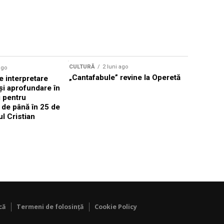
CULTURĂ
2 luni ago
ago
CULTURĂ
„Cantafabule” revine la Operetă
 interpretare
Athenaeu
și aprofundare în
2026 Laur
i pentru
Grammy, C
i de până în 25 de
reuni sub
ul Cristian
Română de
Janoska î
pe 20 iuni
că
Termeni de folosință
Cookie Policy