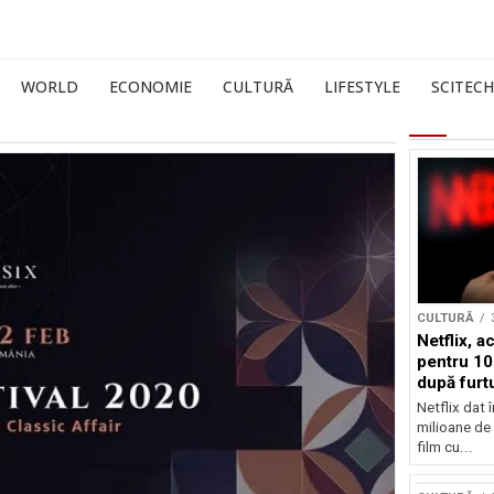
WORLD
ECONOMIE
CULTURĂ
LIFESTYLE
SCITECH
CULTURĂ
Netflix, a
pentru 10
după furtu
Nicolas 
Netflix dat 
milioane de 
film cu...