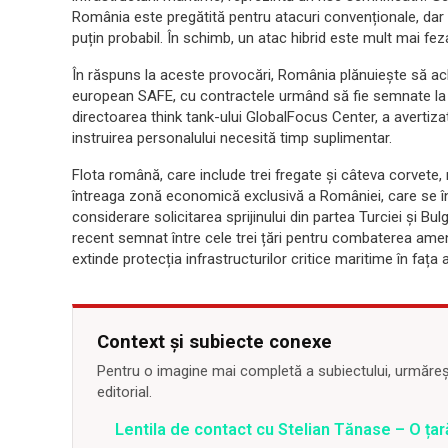
România este pregătită pentru atacuri convenționale, dar 
puțin probabil. În schimb, un atac hibrid este mult mai fez
În răspuns la aceste provocări, România plănuiește să ach
european SAFE, cu contractele urmând să fie semnate la s
directoarea think tank-ului GlobalFocus Center, a avertizat
instruirea personalului necesită timp suplimentar.
Flota română, care include trei fregate și câteva corvete,
întreaga zonă economică exclusivă a României, care se înt
considerare solicitarea sprijinului din partea Turciei și Bu
recent semnat între cele trei țări pentru combaterea ame
extinde protecția infrastructurilor critice maritime în fața 
Context și subiecte conexe
Pentru o imagine mai completă a subiectului, urmărește
editorial.
Lentila de contact cu Stelian Tănase – O ța