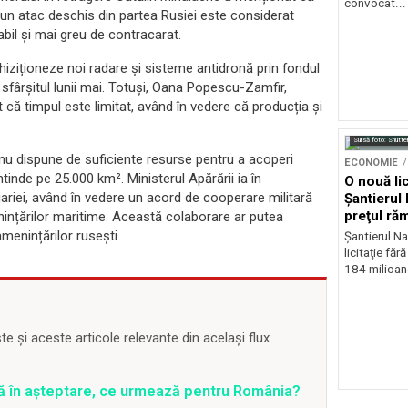
convocat...
un atac deschis din partea Rusiei este considerat
abil și mai greu de contracarat.
iziționeze noi radare și sisteme antidronă prin fondul
fârșitul lunii mai. Totuși, Oana Popescu-Zamfir,
 că timpul este limitat, având în vedere că producția și
Sursă foto: Shutte
 nu dispune de suficiente resurse pentru a acoperi
ECONOMIE
inde pe 25.000 km². Ministerul Apărării ia în
O nouă lic
lgariei, având în vedere un acord de cooperare militară
Şantierul 
preţul ră
nințărilor maritime. Această colaborare ar putea
euro
amenințărilor rusești.
Şantierul Na
licitaţie făr
184 milioane
 și aceste articole relevante din același flux
ră în așteptare, ce urmează pentru România?