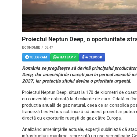
Proiectul Neptun Deep, o oportunitate st
ECONOMIE
08:47
TELEGRAM
WHATSAPP
FACEBOOK
România se pregătește să devină principalul producător 
Deep, dar amenințările rusești pun în pericol această ini
2027, iar protecția sitului devine o prioritate urgentă.
Proiectul Neptun Deep, situat la 170 de kilometri de co
cu o investiție estimată la 4 miliarde de euro. Odată cu î
producția anuală de gaz natural, ceea ce ar consolida pozi
franceză Les Echos subliniază că acest proiect ar putea d
directă cu exporturile rusești de gaz către Europa.
Analizând amenințările actuale, experții subliniază că atac
infrastructurii maritime, reprezintă un risc semnificativ. 