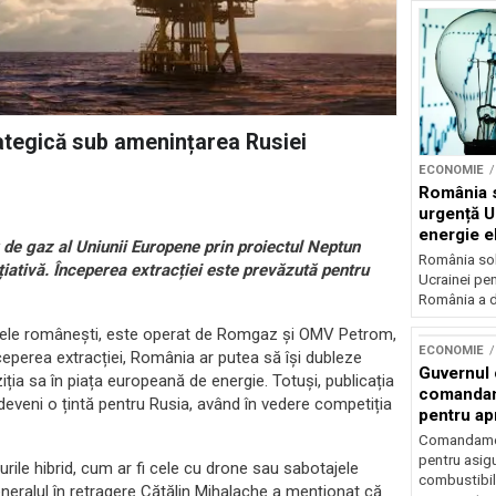
rategică sub amenințarea Rusiei
ECONOMIE
România s
urgență U
energie el
de gaz al Uniunii Europene prin proiectul Neptun
crizei en
România soli
țiativă. Începerea extracției este prevăzută pentru
Ucrainei pen
România a de
astele românești, este operat de Romgaz și OMV Petrom,
ECONOMIE
nceperea extracției, România ar putea să își dubleze
Guvernul
ția sa în piața europeană de energie. Totuși, publicația
comandam
eveni o țintă pentru Rusia, având în vedere competiția
pentru ap
combustib
Comandamen
pentru asigu
urile hibrid, cum ar fi cele cu drone sau sabotajele
combustibil
Generalul în retragere Cătălin Mihalache a menționat că