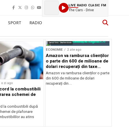
LIVE RADIO CLASIC FM
The Cars - Drive
SPORT
RADIO
Sursă foto: Shutterstock
ECONOMIE
2 zile ago
Amazon va rambursa clienților
o parte din 600 de milioane de
dolari recuperați din taxe
vamale
Amazon va rambursa clienților o parte
din 600 de milioane de dolari
o zi ago
recuperați din...
cord la combustibili
rarea schemei de
rd la combustibili după
chemei de plafonare
mbustibililor au atins