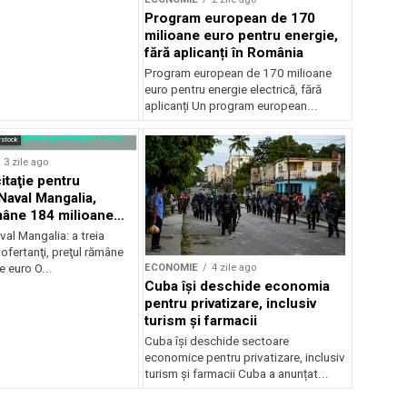
Program european de 170
milioane euro pentru energie,
fără aplicanți în România
Program european de 170 milioane
euro pentru energie electrică, fără
aplicanți Un program european...
rstock
3 zile ago
itaţie pentru
Naval Mangalia,
mâne 184 milioane
val Mangalia: a treia
ă ofertanţi, preţul rămâne
ECONOMIE
4 zile ago
 euro O...
Cuba își deschide economia
pentru privatizare, inclusiv
turism și farmacii
Cuba își deschide sectoare
economice pentru privatizare, inclusiv
turism și farmacii Cuba a anunțat...