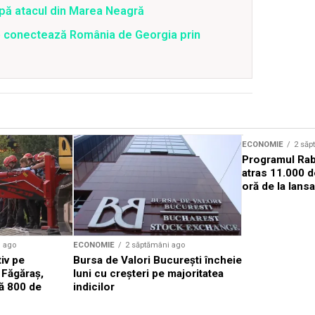
upă atacul din Marea Neagră
ro conectează România de Georgia prin
ECONOMIE
2 săp
Programul Rab
atras 11.000 d
oră de la lans
i ago
ECONOMIE
2 săptămâni ago
iv pe
Bursa de Valori Bucureşti încheie
 Făgăraş,
luni cu creșteri pe majoritatea
ă 800 de
indicilor