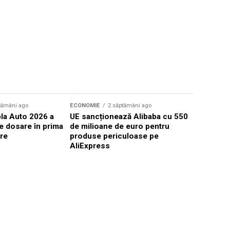
Sursă foto: Shutte
tămâni ago
ECONOMIE
2 săptămâni ago
ECONOMIE
la Auto 2026 a
UE sancționează Alibaba cu 550
Prețul ben
e dosare în prima
de milioane de euro pentru
din nou 4 
are
produse periculoase pe
AliExpress