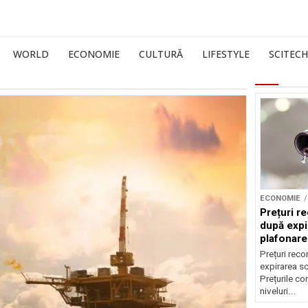
WORLD
ECONOMIE
CULTURĂ
LIFESTYLE
SCITECH
ECONOMIE
Prețuri re
după expi
plafonare
Prețuri reco
expirarea s
Prețurile co
niveluri...