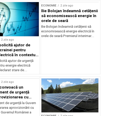
ECONOMIE
2 zile ago
Ilie Bolojan îndeamnă cetățenii
să economisească energie în
orele de seară
Ilie Bolojan îndeamnă cetățenii să
economisească energie electrică în
orele de seară Premierul interimar...
2 zile ago
olicită ajutor de
crainei pentru
ectrică în contextul
ergetice
cită ajutor de urgență
tru energie electrică
clarat stare de...
2 zile ago
 convoacă un
ent de urgență
rovizionarea cu
il
t de urgență la Guvern
rarea aprovizionării cu
 Guvernul României a
ECONOMIE
2 zile ago