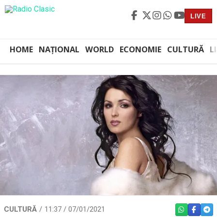
LIVE
HOME
NAȚIONAL
WORLD
ECONOMIE
CULTURĂ
L
CULTURĂ
11:37 / 07/01/2021
WHATSAPP
FACEBO
TEL