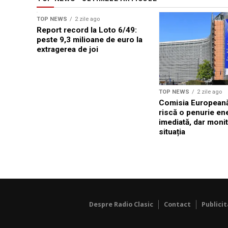
TOP NEWS
2 zile ago
Report record la Loto 6/49:
peste 9,3 milioane de euro la
extragerea de joi
TOP NEWS
2 zile ago
Comisia Europeană
riscă o penurie en
imediată, dar moni
situația
Despre Radio Clasic
Contact
Publici