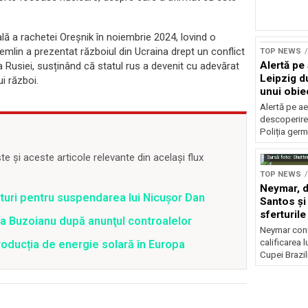
lă a rachetei Oreșnik în noiembrie 2024, lovind o
Kremlin a prezentat războiul din Ucraina drept un conflict
TOP NEWS
Alertă pe
” a Rusiei, susținând că statul rus a devenit cu adevărat
Leipzig d
i război.
unui obie
pistă
Alertă pe ae
descoperire
Poliția ger
 și aceste articole relevante din același flux
Sursă foto: Shutte
TOP NEWS
Neymar, de
uri pentru suspendarea lui Nicușor Dan
Santos și 
sferturile
tra Buzoianu după anunţul controalelor
Neymar contr
calificarea l
oducția de energie solară în Europa
Cupei Brazil