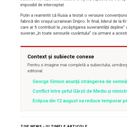
imposibil de interceptat.
Putin a reamintit că Rusia a testat o versiune convenționa
fabrică din orașul ucrainean Dnipro. În final, liderul de la 
care ar fi contribuit la „recâștigarea suveranității depline
suveran „în toate sensurile cuvântului” ca urmare a acestu
Context și subiecte conexe
Pentru o imagine mai completă a subiectului, urmărește
editorial.
George Simion anunță strângerea de semnăt
Conflict între şeful Gărzii de Mediu şi minis
Eclipsa din 12 august va reduce temporar pr
TOP NEWS - ULTIMELE ARTICOLE