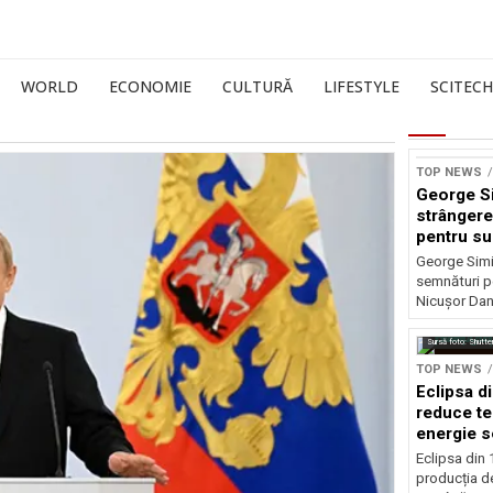
WORLD
ECONOMIE
CULTURĂ
LIFESTYLE
SCITECH
TOP NEWS
George S
strângere
pentru su
Nicușor 
George Simi
semnături p
Nicușor Dan
Sursă foto: Shutte
TOP NEWS
Eclipsa d
reduce te
energie s
Eclipsa din
producția de