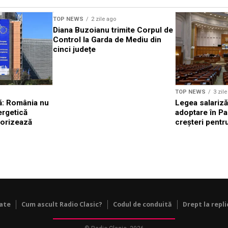
TOP NEWS
2 zile ago
Diana Buzoianu trimite Corpul de
Control la Garda de Mediu din
cinci județe
TOP NEWS
3 zil
: România nu
Legea salariză
ergetică
adoptare în Pa
torizează
creșteri pentru
tate
Cum ascult Radio Clasic?
Codul de conduită
Drept la repli