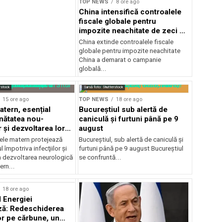
TOP NEWS
8 ore ago
China intensifică controalele
fiscale globale pentru
impozite neachitate de zeci de
ani
China extinde controalele fiscale
globale pentru impozite neachitate
China a demarat o campanie
globală...
rstock
Sursă foto: Shutterstock
15 ore ago
TOP NEWS
18 ore ago
atern, esențial
Bucureștiul sub alertă de
nătatea nou-
caniculă și furtuni până pe 9
 și dezvoltarea lor
august
ică
ele matern protejează
Bucureștiul, sub alertă de caniculă și
 împotriva infecţiilor şi
furtuni până pe 9 august Bucureștiul
a dezvoltarea neurologică
se confruntă...
ern...
18 ore ago
l Energiei
ză: Redeschiderea
or pe cărbune, un