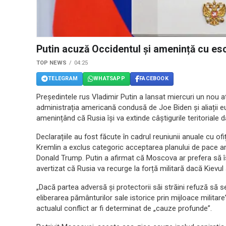
Putin acuză Occidentul și amenință cu es
TOP NEWS
04:25
TELEGRAM
WHATSAPP
FACEBOOK
Președintele rus Vladimir Putin a lansat miercuri un nou a
administrația americană condusă de Joe Biden și aliații euro
amenințând că Rusia își va extinde câștigurile teritoriale 
Declarațiile au fost făcute în cadrul reuniunii anuale cu ofi
Kremlin a exclus categoric acceptarea planului de pace a
Donald Trump. Putin a afirmat că Moscova ar prefera să își
avertizat că Rusia va recurge la forță militară dacă Kievul ș
„Dacă partea adversă și protectorii săi străini refuză să s
eliberarea pământurilor sale istorice prin mijloace militare”
actualul conflict ar fi determinat de „cauze profunde”.