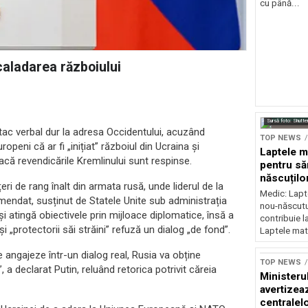
cu până...
caladarea războiului
Sursă foto: Shutte
tac verbal dur la adresa Occidentului, acuzând
TOP NEWS
peni că ar fi „inițiat” războiul din Ucraina și
Laptele m
dacă revendicările Kremlinului sunt respinse.
pentru să
născuților
țeri de rang înalt din armata rusă, unde liderul de la
neurolog
Medic: Lapt
mendat, susținut de Statele Unite sub administrația
nou-născutul
 atingă obiectivele prin mijloace diplomatice, însă a
contribuie l
i „protectorii săi străini” refuză un dialog „de fond”.
Laptele mat
e angajeze într-un dialog real, Rusia va obține
TOP NEWS
, a declarat Putin, reluând retorica potrivit căreia
Ministeru
avertizea
centralel