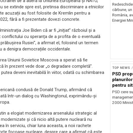
a Ucrainei de a adera la Uniunea Europeană și NATO,
risc majo
Redeschider
se extinde spre est, pretinsa discriminare a etnicilor
cărbune, un 
este acuzații au fost folosite de Kremlin pentru a
România, av
 2022, fără a fi prezentate dovezi concrete.
Energiei Mini
inistrația Joe Biden că ar fi „inițiat” războiul și a
t conflictului cu speranța de a profita de o eventuală
prăbușirea Rusiei”, a afirmat el, folosind un termen
ru a denigra democrațiile occidentale.
irea Uniunii Sovietice Moscova a sperat să fie
r că în prezent vede doar „o degradare completă”.
TOP NEWS
 putea deveni inevitabilă în viitor, odată cu schimbarea
PSD prop
planurilo
pentru si
 americană condusă de Donald Trump, afirmând că
PSD cere su
jată într-un dialog cu Washingtonul, exprimându-și
management 
uropa.
2000 Ministr
utin a elogiat modernizarea arsenalului strategic al
 modernizate și că nicio altă putere nucleară nu
a în serviciu, chiar luna aceasta, a noii rachete
porte focoase nucleare, despre care a afirmat că este