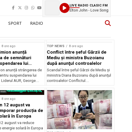
LIVE RADIO CLASIC FM
Elton John - Love Song
SPORT
RADIO
8 ore ago
TOP NEWS
8 ore ago
imion anunță
Conflict între şeful Gărzii de
a de semnături
Mediu şi ministra Buzoianu
spendarea lui
după anunţul controalelor
Dan
on anunță strângerea de
Scandal între şeful Gărzii de Mediu şi
entru suspendarea lui
ministra Diana Buzoianu după anunţul
 Liderul AUR, George...
controalelor Conflictul...
rstock
8 ore ago
in 12 august va
mporar producția de
olară în Europa
 12 august va reduce
 energie solară în Europa