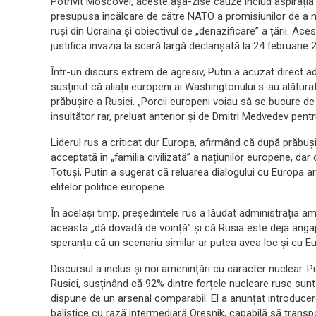
Potrivit Moscovei, aceste așa-zise cauze includ aspirați
presupusa încălcare de către NATO a promisiunilor de a nu 
ruși din Ucraina și obiectivul de „denazificare” a țării. Ac
justifica invazia la scară largă declanșată la 24 februarie
Într-un discurs extrem de agresiv, Putin a acuzat direct adm
susținut că aliații europeni ai Washingtonului s-au alătura
prăbușire a Rusiei. „Porcii europeni voiau să se bucure de 
insultător rar, preluat anterior și de Dmitri Medvedev pent
Liderul rus a criticat dur Europa, afirmând că după prăbuș
acceptată în „familia civilizată” a națiunilor europene, da
Totuși, Putin a sugerat că reluarea dialogului cu Europa ar
elitelor politice europene.
În același timp, președintele rus a lăudat administrația
aceasta „dă dovadă de voință” și că Rusia este deja anga
speranța că un scenariu similar ar putea avea loc și cu E
Discursul a inclus și noi amenințări cu caracter nuclear. P
Rusiei, susținând că 92% dintre forțele nucleare ruse sunt
dispune de un arsenal comparabil. El a anunțat introducere
balistice cu rază intermediară Oreșnik, capabilă să trans