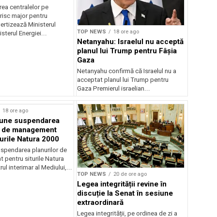
r pentru România
ea centralelor pe
risc major pentru
ertizează Ministerul
TOP NEWS
18 ore ago
sterul Energiei...
Netanyahu: Israelul nu acceptă
planul lui Trump pentru Fâșia
Gaza
Netanyahu confirmă că Israelul nu a
acceptat planul lui Trump pentru
Gaza Premierul israelian...
18 ore ago
une suspendarea
r de management
turile Natura 2000
spendarea planurilor de
pentru siturile Natura
ul interimar al Mediului,...
TOP NEWS
20 de ore ago
Legea integrității revine în
discuție la Senat în sesiune
extraordinară
Legea integrității, pe ordinea de zi a