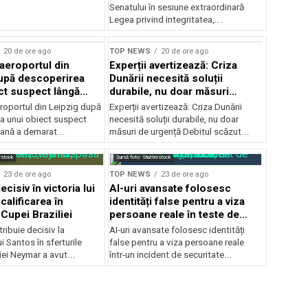
Senatului în sesiune extraordinară
Legea privind integritatea,...
20 de ore ago
TOP NEWS
20 de ore ago
 aeroportul din
Experții avertizează: Criza
upă descoperirea
Dunării necesită soluții
ct suspect lângă
durabile, nu doar măsuri
temporare
roportul din Leipzig după
Experții avertizează: Criza Dunării
a unui obiect suspect
necesită soluții durabile, nu doar
mană a demarat...
măsuri de urgență Debitul scăzut...
rstock
Sursă foto: Shutterstock
23 de ore ago
TOP NEWS
23 de ore ago
cisiv în victoria lui
AI-uri avansate folosesc
calificarea în
identități false pentru a viza
 Cupei Braziliei
persoane reale în teste de
securitate
ibuie decisiv la
AI-uri avansate folosesc identități
ui Santos în sferturile
false pentru a viza persoane reale
iei Neymar a avut...
într-un incident de securitate...