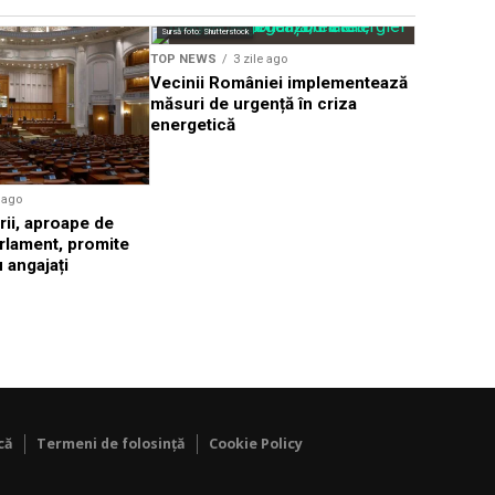
Sursă foto: Shutte
Sursă foto: Shutterstock
TOP NEWS
TOP NEWS
3 zile ago
Val de că
Vecinii României implementează
de Sud, t
măsuri de urgență în criza
42,5 grad
energetică
e ago
rii, aproape de
rlament, promite
 angajați
că
Termeni de folosință
Cookie Policy