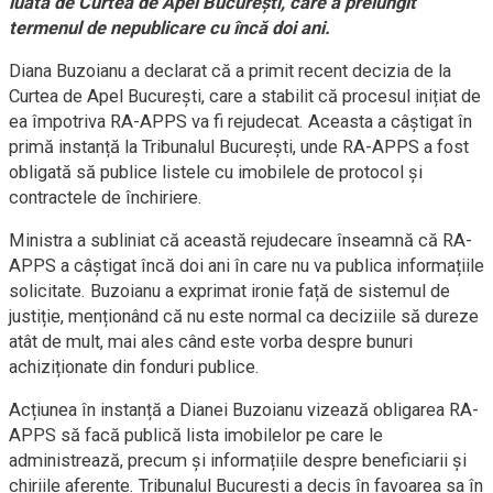
luată de Curtea de Apel București, care a prelungit
termenul de nepublicare cu încă doi ani.
Diana Buzoianu a declarat că a primit recent decizia de la
Curtea de Apel București, care a stabilit că procesul inițiat de
ea împotriva RA-APPS va fi rejudecat. Aceasta a câștigat în
primă instanță la Tribunalul București, unde RA-APPS a fost
obligată să publice listele cu imobilele de protocol și
contractele de închiriere.
Ministra a subliniat că această rejudecare înseamnă că RA-
APPS a câștigat încă doi ani în care nu va publica informațiile
solicitate. Buzoianu a exprimat ironie față de sistemul de
justiție, menționând că nu este normal ca deciziile să dureze
atât de mult, mai ales când este vorba despre bunuri
achiziționate din fonduri publice.
Acțiunea în instanță a Dianei Buzoianu vizează obligarea RA-
APPS să facă publică lista imobilelor pe care le
administrează, precum și informațiile despre beneficiarii și
chiriile aferente. Tribunalul București a decis în favoarea sa în