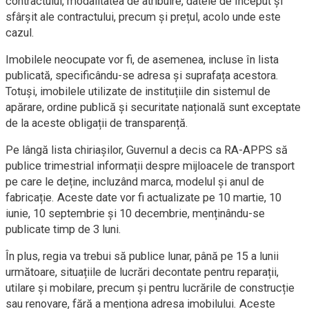
contractului, modalitatea de atribuire, datele de început și
sfârșit ale contractului, precum și prețul, acolo unde este
cazul.
Imobilele neocupate vor fi, de asemenea, incluse în lista
publicată, specificându-se adresa și suprafața acestora.
Totuși, imobilele utilizate de instituțiile din sistemul de
apărare, ordine publică și securitate națională sunt exceptate
de la aceste obligații de transparență.
Pe lângă lista chiriașilor, Guvernul a decis ca RA-APPS să
publice trimestrial informații despre mijloacele de transport
pe care le deține, incluzând marca, modelul și anul de
fabricație. Aceste date vor fi actualizate pe 10 martie, 10
iunie, 10 septembrie și 10 decembrie, menținându-se
publicate timp de 3 luni.
În plus, regia va trebui să publice lunar, până pe 15 a lunii
următoare, situațiile de lucrări decontate pentru reparații,
utilare și mobilare, precum și pentru lucrările de construcție
sau renovare, fără a menționa adresa imobilului. Aceste