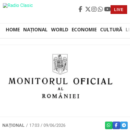
LIVE
HOME
NAȚIONAL
WORLD
ECONOMIE
CULTURĂ
L
NAȚIONAL
17:03 / 09/06/2026
WHATSAPP
FACEBO
TEL