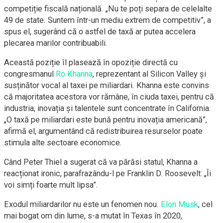
competiție fiscală națională. „Nu te poți separa de celelalte
49 de state. Suntem într-un mediu extrem de competitiv”, a
spus el, sugerând că o astfel de taxă ar putea accelera
plecarea marilor contribuabili.
Această poziție îl plasează în opoziție directă cu
congresmanul
Ro Khanna
, reprezentant al Silicon Valley și
susținător vocal al taxei pe miliardari. Khanna este convins
că majoritatea acestora vor rămâne, în ciuda taxei, pentru că
industria, inovația și talentele sunt concentrate în California.
„O taxă pe miliardari este bună pentru inovația americană”,
afirmă el, argumentând că redistribuirea resurselor poate
stimula alte sectoare economice.
Când Peter Thiel a sugerat că va părăsi statul, Khanna a
reacționat ironic, parafrazându-l pe Franklin D. Roosevelt: „Îi
voi simți foarte mult lipsa”.
Exodul miliardarilor nu este un fenomen nou.
Elon Musk
, cel
mai bogat om din lume, s-a mutat în Texas în 2020,