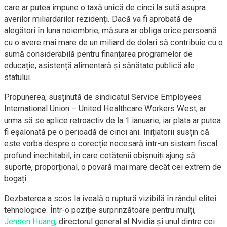
care ar putea impune o taxă unică de cinci la sută asupra
averilor miliardarilor rezidenți. Dacă va fi aprobată de
alegători în luna noiembrie, măsura ar obliga orice persoană
cu o avere mai mare de un miliard de dolari să contribuie cu o
sumă considerabilă pentru finanțarea programelor de
educație, asistență alimentară și sănătate publică ale
statului.
Propunerea, susținută de sindicatul Service Employees
International Union – United Healthcare Workers West, ar
urma să se aplice retroactiv de la 1 ianuarie, iar plata ar putea
fi eșalonată pe o perioadă de cinci ani. Inițiatorii susțin că
este vorba despre o corecție necesară într-un sistem fiscal
profund inechitabil, în care cetățenii obișnuiți ajung să
suporte, proporțional, o povară mai mare decât cei extrem de
bogați.
Dezbaterea a scos la iveală o ruptură vizibilă în rândul elitei
tehnologice. Într-o poziție surprinzătoare pentru mulți,
Jensen Huang
, directorul general al Nvidia și unul dintre cei