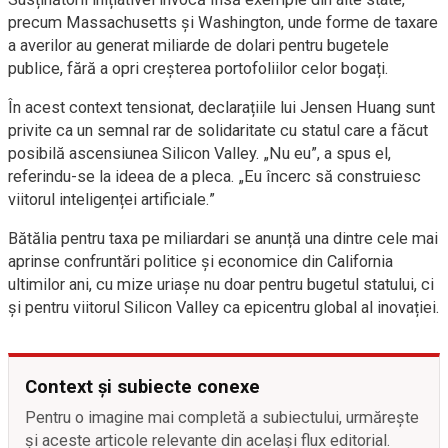
precum Massachusetts și Washington, unde forme de taxare
a averilor au generat miliarde de dolari pentru bugetele
publice, fără a opri creșterea portofoliilor celor bogați.
În acest context tensionat, declarațiile lui Jensen Huang sunt
privite ca un semnal rar de solidaritate cu statul care a făcut
posibilă ascensiunea Silicon Valley. „Nu eu”, a spus el,
referindu-se la ideea de a pleca. „Eu încerc să construiesc
viitorul inteligenței artificiale.”
Bătălia pentru taxa pe miliardari se anunță una dintre cele mai
aprinse confruntări politice și economice din California
ultimilor ani, cu mize uriașe nu doar pentru bugetul statului, ci
și pentru viitorul Silicon Valley ca epicentru global al inovației.
Context și subiecte conexe
Pentru o imagine mai completă a subiectului, urmărește
și aceste articole relevante din același flux editorial.