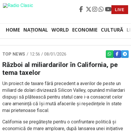
LIVE
HOME
NAȚIONAL
WORLD
ECONOMIE
CULTURĂ
L
TOP NEWS
12:56 / 08/01/2026
WHATSAPP
FACEBO
TEL
Război al miliardarilor în California, pe
tema taxelor
Un proiect de taxare fără precedent a averilor de peste un
miliard de dolari divizează Silicon Valley, opunând miliardari
dispuși să plătească pentru statul care i-a consacrat celor
care amenință că își mută afacerile și reședințele în state
mai prietenoase fiscal.
California se pregătește pentru o confruntare politică și
economică de mare amploare, după lansarea unei inițiative