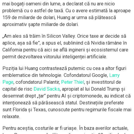
mai bogați oameni din lume, a declarat că nu are nicio
problemă cu o astfel de taxă. Cu o avere estimată la aproape
159 de miliarde de dolari, Huang ar urma să plătească
aproximativ șapte miliarde de dolari.
„Am ales să trăim în Silicon Valley. Orice taxe ar decide să
aplice, așa să fie”, a spus el, subliniind că Nvidia rămâne în
California pentru că aici se află inginerii și ecosistemul care
permit dezvoltarea viitorului inteligenței artificiale.
Poziția lui Huang contrastează puternic cu cea a altor figuri
emblematice din tehnologie. Cofondatorul Google,
Larry
Page
, cofondatorul Palantir,
Peter Thiel
, și investitorul de
capital de risc
David Sacks
, apropiat al lui Donald Trump și
desemnat drept „țar” pentru AI și criptomonede, au indicat că
intenționează să părăsească statul. Destinațiile preferate
sunt Florida și Texas, cunoscute pentru regimurile fiscale mai
relaxate.
Pentru aceștia, costurile ar fi uriașe. În baza averilor actuale,