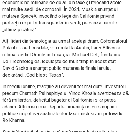
economisind milioane de dolari din taxe și relocând acolo
mai multe sedii de companii. În 2024, Musk a anunțat și
mutarea SpaceX, invocând o lege din California privind
protecția copiilor transgender în școli, pe care a numit-o
„ultima picătură”.
Alți lideri din tehnologie au urmat același drum. Cofondatorul
Palantir, Joe Lonsdale, s-a mutat la Austin, Larry Ellison a
relocat sediul Oracle în Texas, iar Michael Dell, fondatorul
Dell Technologies, locuiește de mult timp în acest stat.
David Sacks a anunțat public mutarea la finalul anului,
declarând: „God bless Texas”.
În mediul online, reacțiile au devenit tot mai dure. Investitori
precum Chamath Palihapitiya și Vinod Khosla avertizează că,
fără miliardari, deficitul bugetar al Californiei s-ar putea
adânci. Alții merg mai departe, amenințând cu campanii
politice împotriva susținătorilor taxei, inclusiv împotriva lui
Ro Khanna.
Susținătorii inițiativei invocă însă exemple din alte state,