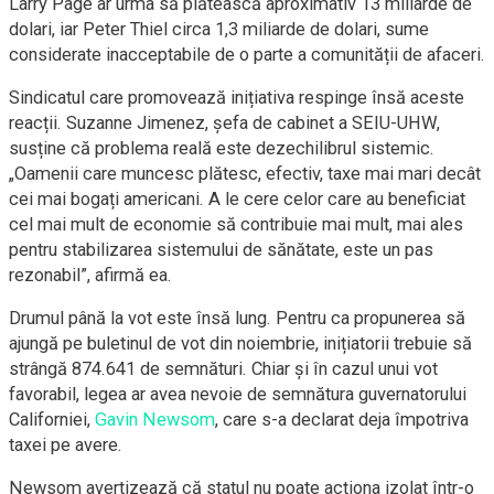
Larry Page ar urma să plătească aproximativ 13 miliarde de
dolari, iar Peter Thiel circa 1,3 miliarde de dolari, sume
considerate inacceptabile de o parte a comunității de afaceri.
Sindicatul care promovează inițiativa respinge însă aceste
reacții. Suzanne Jimenez, șefa de cabinet a SEIU-UHW,
susține că problema reală este dezechilibrul sistemic.
„Oamenii care muncesc plătesc, efectiv, taxe mai mari decât
cei mai bogați americani. A le cere celor care au beneficiat
cel mai mult de economie să contribuie mai mult, mai ales
pentru stabilizarea sistemului de sănătate, este un pas
rezonabil”, afirmă ea.
Drumul până la vot este însă lung. Pentru ca propunerea să
ajungă pe buletinul de vot din noiembrie, inițiatorii trebuie să
strângă 874.641 de semnături. Chiar și în cazul unui vot
favorabil, legea ar avea nevoie de semnătura guvernatorului
Californiei,
Gavin Newsom
, care s-a declarat deja împotriva
taxei pe avere.
Newsom avertizează că statul nu poate acționa izolat într-o