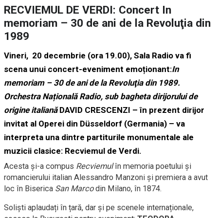
RECVIEMUL DE VERDI: Concert In
memoriam – 30 de ani de la Revoluţia din
1989
Vineri, 20 decembrie (ora 19.00
), Sala Radio va fi
scena unui concert-eveniment emoționant:
In
memoriam – 30 de ani de la Revoluţia din 1989.
Orchestra Națională Radio, sub bagheta dirijorului de
origine italiană
DAVID CRESCENZI
– în prezent dirijor
invitat al Operei din Düsseldorf (Germania) –
va
interpreta una dintre partiturile monumentale ale
muzicii clasice: Recviemul de Verdi.
Acesta şi-a compus
Recviemul
în memoria poetului şi
romancierului italian Alessandro Manzoni și premiera a avut
loc în Biserica
San Marco
din Milano, în 1874.
Soliști aplaudați în țară, dar și pe scenele internaționale,