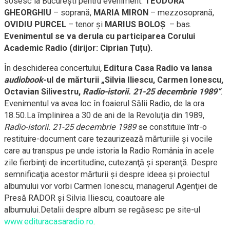
sosesc la București pentru eveniment:
TEODORA
GHEORGHIU
– soprană,
MARIA MIRON
– mezzosoprană,
OVIDIU PURCEL
– tenor și
MARIUS BOLOŞ
– bas.
Evenimentul se va derula cu participarea
Corului
Academic Radio
(dirijor:
Ciprian Țuțu
).
În deschiderea concertului
,
Editura Casa Radio va lansa
audiobook
-ul de mărturii „Silvia Iliescu, Carmen Ionescu,
Octavian Silivestru,
Radio-istorii. 21-25 decembrie 1989“
.
Evenimentul va avea loc în foaierul Sălii Radio, de la ora
18.50.La împlinirea a 30 de ani de la Revoluţia din 1989,
Radio-istorii. 21-25 decembrie 1989
se constituie într-o
restituire-document care tezaurizează mărturiile şi vocile
care au transpus pe unde istoria la Radio România în acele
zile fierbinţi de incertitudine, cutezanţă şi speranţă. Despre
semnificaţia acestor mărturii şi despre ideea şi proiectul
albumului vor vorbi Carmen Ionescu, managerul Agenţiei de
Presă RADOR şi Silvia Iliescu, coautoare ale
albumului.Detalii despre album se regăsesc pe site-ul
www.edituracasaradio.ro
.