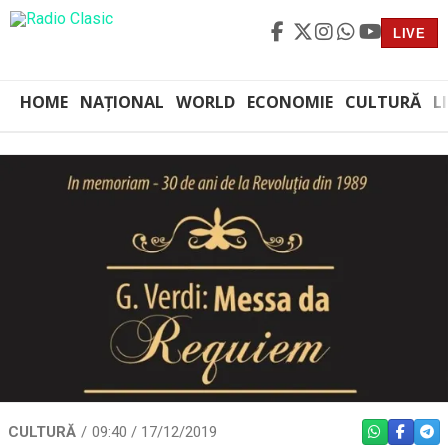
LIVE
HOME
NAȚIONAL
WORLD
ECONOMIE
CULTURĂ
L
CULTURĂ
09:40 / 17/12/2019
WHATSAPP
FACEBO
TEL