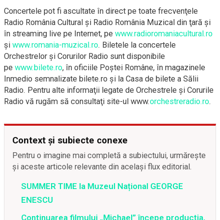
Concertele pot fi ascultate în direct pe toate frecvenţele
Radio România Cultural şi Radio România Muzical din ţară şi
în streaming live pe Internet, pe
www.radioromaniacultural.ro
și
www.romania-muzical.ro
. Biletele la concertele
Orchestrelor şi Corurilor Radio sunt disponibile
pe
www.bilete.ro
, în oficiile Poştei Române, în magazinele
Inmedio semnalizate bilete.ro şi la Casa de bilete a Sălii
Radio. Pentru alte informaţii legate de Orchestrele şi Corurile
Radio vă rugăm să consultaţi site-ul www.
orchestreradio.ro
.
Context și subiecte conexe
Pentru o imagine mai completă a subiectului, urmărește
și aceste articole relevante din același flux editorial.
SUMMER TIME la Muzeul Național GEORGE
ENESCU
Continuarea filmului „Michael” începe producția,