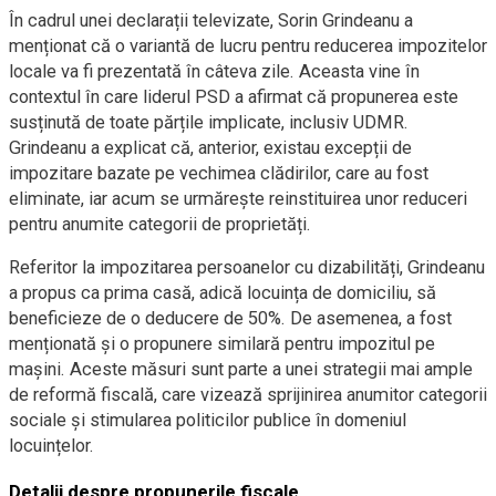
În cadrul unei declarații televizate, Sorin Grindeanu a
menționat că o variantă de lucru pentru reducerea impozitelor
locale va fi prezentată în câteva zile. Aceasta vine în
contextul în care liderul PSD a afirmat că propunerea este
susținută de toate părțile implicate, inclusiv UDMR.
Grindeanu a explicat că, anterior, existau excepții de
impozitare bazate pe vechimea clădirilor, care au fost
eliminate, iar acum se urmărește reinstituirea unor reduceri
pentru anumite categorii de proprietăți.
Referitor la impozitarea persoanelor cu dizabilități, Grindeanu
a propus ca prima casă, adică locuința de domiciliu, să
beneficieze de o deducere de 50%. De asemenea, a fost
menționată și o propunere similară pentru impozitul pe
mașini. Aceste măsuri sunt parte a unei strategii mai ample
de reformă fiscală, care vizează sprijinirea anumitor categorii
sociale și stimularea politicilor publice în domeniul
locuințelor.
Detalii despre propunerile fiscale