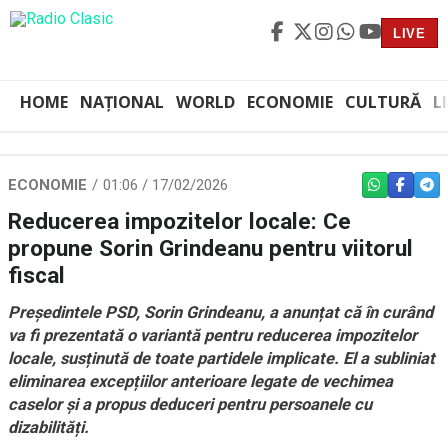
LIVE
HOME
NAȚIONAL
WORLD
ECONOMIE
CULTURĂ
L
ECONOMIE
01:06 / 17/02/2026
WHATSAPP
FACEBO
TEL
Reducerea impozitelor locale: Ce
propune Sorin Grindeanu pentru viitorul
fiscal
Președintele PSD, Sorin Grindeanu, a anunțat că în curând
va fi prezentată o variantă pentru reducerea impozitelor
locale, susținută de toate partidele implicate. El a subliniat
eliminarea excepțiilor anterioare legate de vechimea
caselor și a propus deduceri pentru persoanele cu
dizabilități.