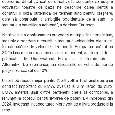
economic dificil. „Oricât de dificil va fi, concentrarea asupra
activității noastre de bază ne deschide calea pentru a
construi o bază puternică pe termen lung pentru creștere,
care să contribuie la ambițiile occidentale de a stabili o
industrie a bateriilor autohtonă”, a declarat Carlsson.
Northvolt s-a confruntat cu provocări multiple în ultimele luni,
inclusiv o scădere a cererii în industria vehiculelor electrice.
Înmatriculările de vehicule electrice în Europa au scăzut cu
3% în luna mai comparativ cu anul precedent, conform datelor
publicate de Observatorul European al Combustibililor
Alternativi. De asemenea, înmatriculările de vehicule hibride
plug-in au scăzut cu 10%.
Un alt obstacol major pentru Northvolt a fost anularea unui
contract important cu BMW, evaluat la 2 miliarde de euro.
BMW, anterior unul dintre partenerii cheie ai companiei, a
renunțat la acordul pentru livrarea de baterii EV începând din
2024, invocând incapacitatea Northvolt de a livra produsele la
timp.