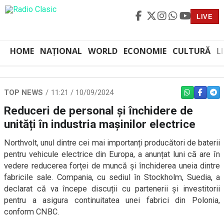
LIVE
HOME
NAȚIONAL
WORLD
ECONOMIE
CULTURĂ
L
TOP NEWS
11:21 / 10/09/2024
WHATSAPP
FACEBO
TEL
Reduceri de personal și închidere de
unități în industria mașinilor electrice
Northvolt, unul dintre cei mai importanți producători de baterii
pentru vehicule electrice din Europa, a anunțat luni că are în
vedere reducerea forței de muncă și închiderea uneia dintre
fabricile sale. Compania, cu sediul în Stockholm, Suedia, a
declarat că va începe discuții cu partenerii și investitorii
pentru a asigura continuitatea unei fabrici din Polonia,
conform CNBC.