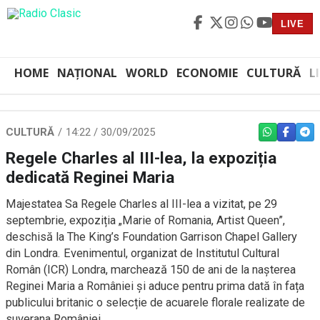
LIVE
HOME
NAȚIONAL
WORLD
ECONOMIE
CULTURĂ
L
CULTURĂ
14:22 / 30/09/2025
WHATSAPP
FACEBO
TEL
Regele Charles al III-lea, la expoziția
dedicată Reginei Maria
Majestatea Sa Regele Charles al III-lea a vizitat, pe 29
septembrie, expoziția „Marie of Romania, Artist Queen”,
deschisă la The King’s Foundation Garrison Chapel Gallery
din Londra. Evenimentul, organizat de Institutul Cultural
Român (ICR) Londra, marchează 150 de ani de la nașterea
Reginei Maria a României și aduce pentru prima dată în fața
publicului britanic o selecție de acuarele florale realizate de
suverana României.