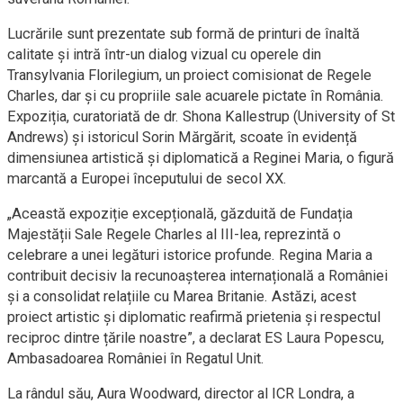
Lucrările sunt prezentate sub formă de printuri de înaltă
calitate și intră într-un dialog vizual cu operele din
Transylvania Florilegium, un proiect comisionat de Regele
Charles, dar și cu propriile sale acuarele pictate în România.
Expoziția, curatoriată de dr. Shona Kallestrup (University of St
Andrews) și istoricul Sorin Mărgărit, scoate în evidență
dimensiunea artistică și diplomatică a Reginei Maria, o figură
marcantă a Europei începutului de secol XX.
„Această expoziție excepțională, găzduită de Fundația
Majestății Sale Regele Charles al III-lea, reprezintă o
celebrare a unei legături istorice profunde. Regina Maria a
contribuit decisiv la recunoașterea internațională a României
și a consolidat relațiile cu Marea Britanie. Astăzi, acest
proiect artistic și diplomatic reafirmă prietenia și respectul
reciproc dintre țările noastre”, a declarat ES Laura Popescu,
Ambasadoarea României în Regatul Unit.
La rândul său, Aura Woodward, director al ICR Londra, a