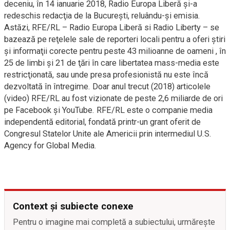
deceniu, în 14 ianuarie 2018, Radio Europa Liberă şi-a
redeschis redacţia de la Bucureşti, reluându-şi emisia.
Astăzi, RFE/RL – Radio Europa Liberă si Radio Liberty – se
bazează pe reţelele sale de reporteri locali pentru a oferi ştiri
şi informaţii corecte pentru peste 43 milioanne de oameni , în
25 de limbi şi 21 de ţări în care libertatea mass-media este
restricţionată, sau unde presa profesionistă nu este încă
dezvoltată în întregime. Doar anul trecut (2018) articolele
(video) RFE/RL au fost vizionate de peste 2,6 miliarde de ori
pe Facebook şi YouTube. RFE/RL este o companie media
independentă editorial, fondată printr-un grant oferit de
Congresul Statelor Unite ale Americii prin intermediul U.S.
Agency for Global Media.
Context și subiecte conexe
Pentru o imagine mai completă a subiectului, urmărește