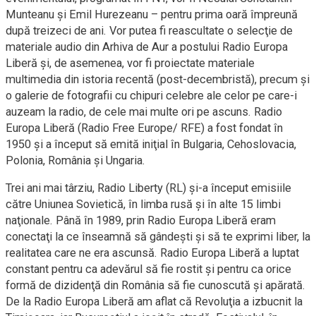
Munteanu şi Emil Hurezeanu – pentru prima oară împreună
după treizeci de ani. Vor putea fi reascultate o selecţie de
materiale audio din Arhiva de Aur a postului Radio Europa
Liberă şi, de asemenea, vor fi proiectate materiale
multimedia din istoria recentă (post-decembristă), precum şi
o galerie de fotografii cu chipuri celebre ale celor pe care-i
auzeam la radio, de cele mai multe ori pe ascuns. Radio
Europa Liberă (Radio Free Europe/ RFE) a fost fondat în
1950 şi a început să emită iniţial în Bulgaria, Cehoslovacia,
Polonia, România şi Ungaria.
Trei ani mai târziu, Radio Liberty (RL) şi-a început emisiile
către Uniunea Sovietică, în limba rusă şi în alte 15 limbi
naţionale. Până în 1989, prin Radio Europa Liberă eram
conectaţi la ce înseamnă să gândeşti şi să te exprimi liber, la
realitatea care ne era ascunsă. Radio Europa Liberă a luptat
constant pentru ca adevărul să fie rostit şi pentru ca orice
formă de dizidenţă din România să fie cunoscută şi apărată.
De la Radio Europa Liberă am aflat că Revoluţia a izbucnit la