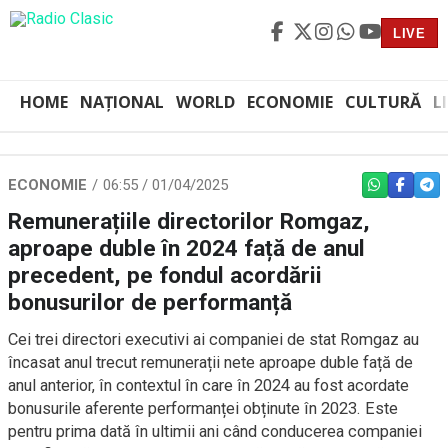
LIVE
HOME
NAȚIONAL
WORLD
ECONOMIE
CULTURĂ
L
ECONOMIE
06:55 / 01/04/2025
WHATSAPP
FACEBO
TEL
Remunerațiile directorilor Romgaz,
aproape duble în 2024 față de anul
precedent, pe fondul acordării
bonusurilor de performanță
Cei trei directori executivi ai companiei de stat Romgaz au
încasat anul trecut remunerații nete aproape duble față de
anul anterior, în contextul în care în 2024 au fost acordate
bonusurile aferente performanței obținute în 2023. Este
pentru prima dată în ultimii ani când conducerea companiei