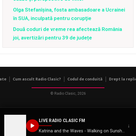
Olga Stefanîşina, fosta ambasadoare a Ucrainei
în SUA, inculpată pentru corupţie
Două coduri de vreme rea afectează România
joi, avertizări pentru 39 de județe
tate
Cum ascult Radio Clasic?
Codul de conduită
Drept la repli
© Radio Clasic, 2026
LIVE RADIO CLASIC FM
↓
Katrina and the Waves - Walking on Sunshine