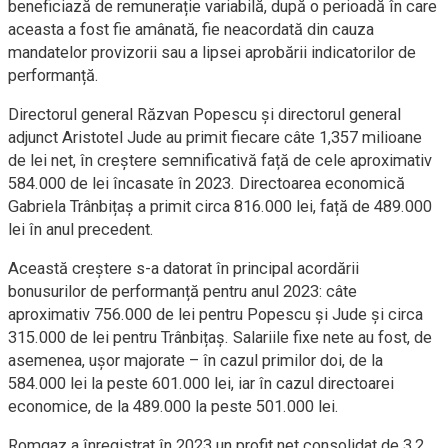
beneficiază de remunerație variabilă, după o perioadă în care
aceasta a fost fie amânată, fie neacordată din cauza
mandatelor provizorii sau a lipsei aprobării indicatorilor de
performanță.
Directorul general Răzvan Popescu și directorul general
adjunct Aristotel Jude au primit fiecare câte 1,357 milioane
de lei net, în creștere semnificativă față de cele aproximativ
584.000 de lei încasate în 2023. Directoarea economică
Gabriela Trânbițaș a primit circa 816.000 lei, față de 489.000
lei în anul precedent.
Această creștere s-a datorat în principal acordării
bonusurilor de performanță pentru anul 2023: câte
aproximativ 756.000 de lei pentru Popescu și Jude și circa
315.000 de lei pentru Trânbițaș. Salariile fixe nete au fost, de
asemenea, ușor majorate – în cazul primilor doi, de la
584.000 lei la peste 601.000 lei, iar în cazul directoarei
economice, de la 489.000 la peste 501.000 lei.
Romgaz a înregistrat în 2023 un profit net consolidat de 3,2