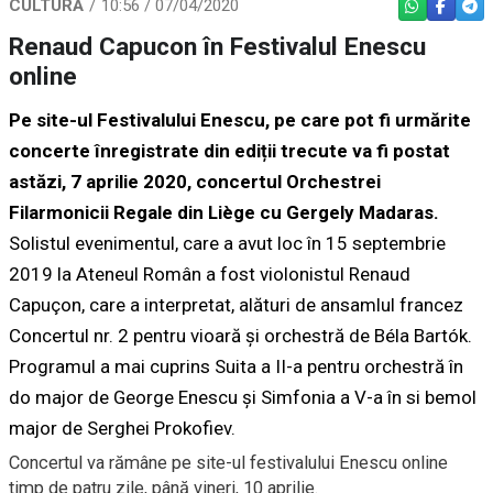
CULTURĂ
10:56 / 07/04/2020
WHATSAPP
FACEBO
TEL
Renaud Capucon în Festivalul Enescu
online
Pe site-ul Festivalului Enescu, pe care pot fi urmărite
concerte înregistrate din ediții trecute va fi postat
astăzi, 7 aprilie 2020, concertul Orchestrei
Filarmonicii Regale din Liège cu Gergely Madaras.
Solistul evenimentul, care a avut loc în 15 septembrie
2019 la Ateneul Român a fost violonistul Renaud
Capuçon, care a interpretat, alături de ansamlul francez
Concertul nr. 2 pentru vioară și orchestră de Béla Bartók.
Programul a mai cuprins Suita a II-a pentru orchestră în
do major de George Enescu și Simfonia a V-a în si bemol
major de Serghei Prokofiev.
Concertul va rămâne pe site-ul festivalului Enescu online
timp de patru zile, până vineri, 10 aprilie.