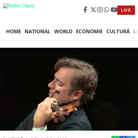
LIVE
HOME
NAȚIONAL
WORLD
ECONOMIE
CULTURĂ
L