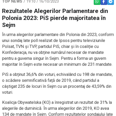
TOP NEWS
19:10 / 16/10/2023
WHATSAPP
FACEBO
TEL
Rezultatele Alegerilor Parlamentare din
Polonia 2023: PiS pierde majoritatea în
Sejm
În urma alegerilor parlamentare din Polonia din 2023, conform
unui sondaj late poll realizat de Ipsos pentru televiziunile
Polsat, TVN și TVP, partidul PiS, chiar și în coaliție cu
Konfederacja, nu va obține numărul necesar de mandate
pentru a guverna singur în Sejm. Pentru a forma un guvern
majoritar în Sejm este necesar un minimum de 231 mandate.
PiS a obținut 36,6% din voturi, echivalând cu 198 de mandate,
o scădere semnificativă față de 2019, când partidul a
câștigat 235 de locuri în Sejm cu un procentaj de 43,59% din
voturi.
Koalicja Obywatelska (KO) a înregistrat un rezultat de 31% la
alegerile de duminică. În urma alegerilor din 2019, KO avea
134 de mandate în Sejm. Conform rezultatelor sondajului late