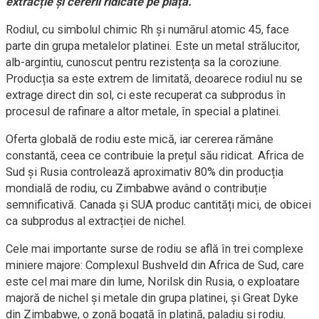
extracție și cererii ridicate pe piață.
Rodiul, cu simbolul chimic Rh și numărul atomic 45, face
parte din grupa metalelor platinei. Este un metal strălucitor,
alb-argintiu, cunoscut pentru rezistența sa la coroziune.
Producția sa este extrem de limitată, deoarece rodiul nu se
extrage direct din sol, ci este recuperat ca subprodus în
procesul de rafinare a altor metale, în special a platinei.
Oferta globală de rodiu este mică, iar cererea rămâne
constantă, ceea ce contribuie la prețul său ridicat. Africa de
Sud și Rusia controlează aproximativ 80% din producția
mondială de rodiu, cu Zimbabwe având o contribuție
semnificativă. Canada și SUA produc cantități mici, de obicei
ca subprodus al extracției de nichel.
Cele mai importante surse de rodiu se află în trei complexe
miniere majore: Complexul Bushveld din Africa de Sud, care
este cel mai mare din lume, Norilsk din Rusia, o exploatare
majoră de nichel și metale din grupa platinei, și Great Dyke
din Zimbabwe, o zonă bogată în platină, paladiu și rodiu.