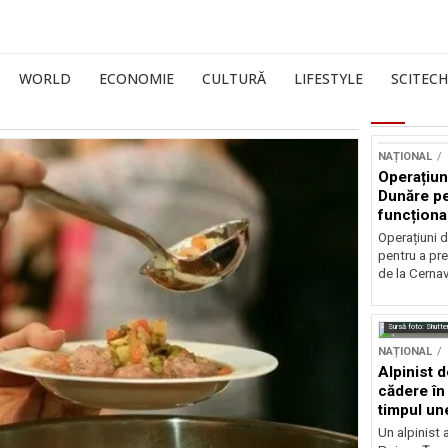
WORLD
ECONOMIE
CULTURĂ
LIFESTYLE
SCITECH
NAȚIONAL
Operațiun
Dunăre pe
funcționa
la Cernav
Operațiuni 
pentru a pre
de la Cerna
Sursă foto: Shutte
NAȚIONAL
Alpinist 
cădere în 
timpul une
Un alpinist 