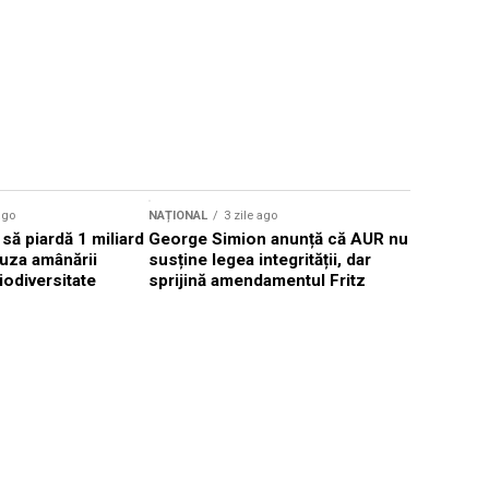
ago
NAȚIONAL
3 zile ago
NAȚIONAL
să piardă 1 miliard
George Simion anunță că AUR nu
Pompierii
uza amânării
susține legea integrității, dar
Grecia pen
iodiversitate
sprijină amendamentul Fritz
incendiil