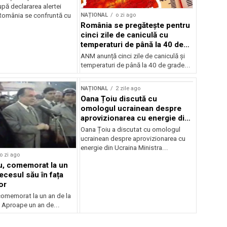
pă declararea alertei
NAȚIONAL
o zi ago
România se confruntă cu
România se pregătește pentru
cinci zile de caniculă cu
temperaturi de până la 40 de
grade
ANM anunță cinci zile de caniculă și
temperaturi de până la 40 de grade...
NAȚIONAL
2 zile ago
Oana Țoiu discută cu
omologul ucrainean despre
aprovizionarea cu energie din
Ucraina
Oana Țoiu a discutat cu omologul
ucrainean despre aprovizionarea cu
energie din Ucraina Ministra...
o zi ago
cu, comemorat la un
ecesul său în fața
or
 comemorat la un an de la
 Aproape un an de...