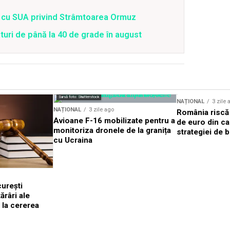
rd cu SUA privind Strâmtoarea Ormuz
uri de până la 40 de grade în august
Sursă foto: Shutterstock
NAȚIONAL
3 zile 
NAȚIONAL
3 zile ago
România riscă 
Avioane F-16 mobilizate pentru a
de euro din ca
monitoriza dronele de la granița
strategiei de b
cu Ucraina
urești
râri ale
 la cererea