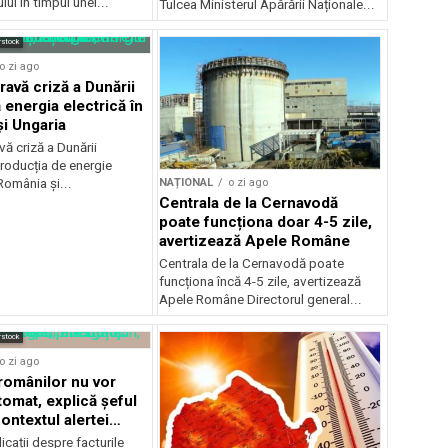
ui în timpul unei...
Tulcea Ministerul Apărării Naționale...
rstock
o zi ago
ravă criză a Dunării
 energia electrică în
i Ungaria
ă criză a Dunării
roducția de energie
NAȚIONAL
o zi ago
 România și...
Centrala de la Cernavodă
poate funcționa doar 4-5 zile,
avertizează Apele Române
Centrala de la Cernavodă poate
funcționa încă 4-5 zile, avertizează
Apele Române Directorul general...
rstock
o zi ago
 românilor nu vor
tomat, explică șeful
ontextul alertei
e
icații despre facturile