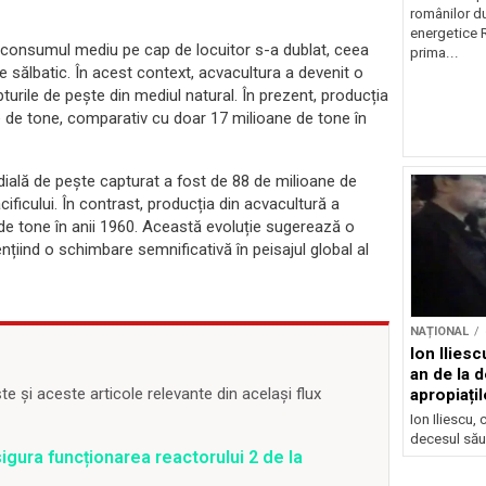
românilor du
energetice 
 iar consumul mediu pe cap de locuitor s-a dublat, ceea
prima...
 sălbatic. În acest context, acvacultura a devenit o
pturile de pește din mediul natural. În prezent, producția
e de tone, comparativ cu doar 17 milioane de tone în
ală de pește capturat a fost de 88 de milioane de
ificului. În contrast, producția din acvacultură a
 de tone în anii 1960. Această evoluție sugerează o
ențiind o schimbare semnificativă în peisajul global al
NAȚIONAL
Ion Ilies
an de la d
 și aceste articole relevante din același flux
apropiațil
Ion Iliescu,
decesul său
gura funcționarea reactorului 2 de la