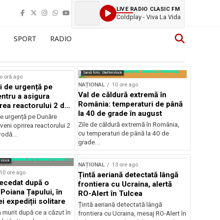
LIVE RADIO CLASIC FM
Coldplay - Viva La Vida
SPORT
RADIO
Sursă foto: Shutterstock
o oră ago
NAȚIONAL
10 ore ago
i de urgență pe
Val de căldură extremă în
ntru a asigura
România: temperaturi de până
rea reactorului 2 de
la 40 de grade în august
odă
de urgență pe Dunăre
Zile de căldură extremă în România,
veni oprirea reactorului 2
cu temperaturi de până la 40 de
vodă...
grade...
rstock
NAȚIONAL
13 ore ago
10 ore ago
Țintă aeriană detectată lângă
decedat după o
frontiera cu Ucraina, alertă
Poiana Țapului, în
RO-Alert în Tulcea
i expediții solitare
Țintă aeriană detectată lângă
a murit după ce a căzut în
frontiera cu Ucraina, mesaj RO-Alert în