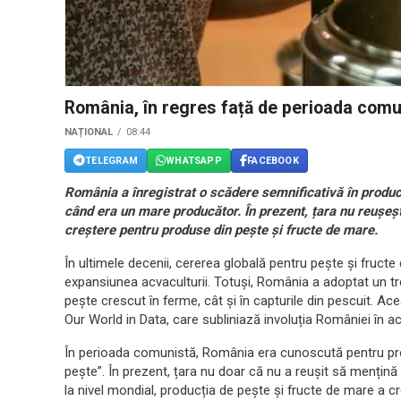
România, în regres față de perioada comu
NAȚIONAL
08:44
TELEGRAM
WHATSAPP
FACEBOOK
România a înregistrat o scădere semnificativă în produ
când era un mare producător. În prezent, țara nu reușeșt
creștere pentru produse din pește și fructe de mare.
În ultimele decenii, cererea globală pentru pește și fruct
expansiunea acvaculturii. Totuși, România a adoptat un tr
pește crescut în ferme, cât și în capturile din pescuit. Ace
Our World in Data, care subliniază involuția României în a
În perioada comunistă, România era cunoscută pentru pr
pește”. În prezent, țara nu doar că nu a reușit să mențină 
la nivel mondial, producția de pește și fructe de mare a cr