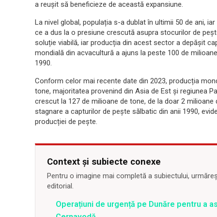
a reușit să beneficieze de această expansiune.
La nivel global, populația s-a dublat în ultimii 50 de ani,
ce a dus la o presiune crescută asupra stocurilor de pește
soluție viabilă, iar producția din acest sector a depășit ca
mondială din acvacultură a ajuns la peste 100 de milioan
1990.
Conform celor mai recente date din 2023, producția mondi
tone, majoritatea provenind din Asia de Est și regiunea Pac
crescut la 127 de milioane de tone, de la doar 2 milioane
stagnare a capturilor de pește sălbatic din anii 1990, evid
producției de pește.
Context și subiecte conexe
Pentru o imagine mai completă a subiectului, urmărește
editorial.
Operațiuni de urgență pe Dunăre pentru a asi
Cernavodă