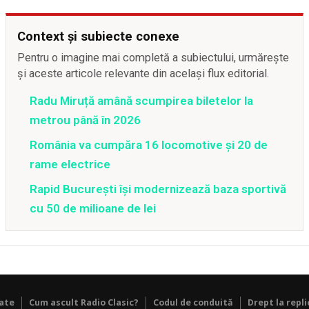
Context și subiecte conexe
Pentru o imagine mai completă a subiectului, urmărește
și aceste articole relevante din același flux editorial.
Radu Miruță amână scumpirea biletelor la
metrou până în 2026
România va cumpăra 16 locomotive și 20 de
rame electrice
Rapid București își modernizează baza sportivă
cu 50 de milioane de lei
tate
Cum ascult Radio Clasic?
Codul de conduită
Drept la repli