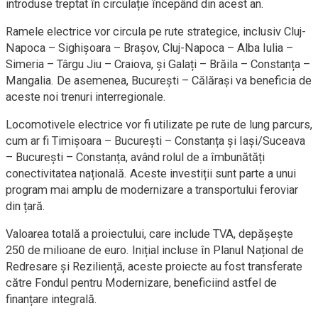
introduse treptat în circulație începând din acest an.
Ramele electrice vor circula pe rute strategice, inclusiv Cluj-
Napoca – Sighișoara – Brașov, Cluj-Napoca – Alba Iulia –
Simeria – Târgu Jiu – Craiova, și Galați – Brăila – Constanța –
Mangalia. De asemenea, București – Călărași va beneficia de
aceste noi trenuri interregionale.
Locomotivele electrice vor fi utilizate pe rute de lung parcurs,
cum ar fi Timișoara – București – Constanța și Iași/Suceava
– București – Constanța, având rolul de a îmbunătăți
conectivitatea națională. Aceste investiții sunt parte a unui
program mai amplu de modernizare a transportului feroviar
din țară.
Valoarea totală a proiectului, care include TVA, depășește
250 de milioane de euro. Inițial incluse în Planul Național de
Redresare și Reziliență, aceste proiecte au fost transferate
către Fondul pentru Modernizare, beneficiind astfel de
finanțare integrală.