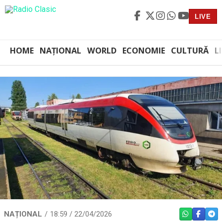
LIVE
HOME
NAȚIONAL
WORLD
ECONOMIE
CULTURĂ
L
NAȚIONAL
18:59 / 22/04/2026
WHATSAPP
FACEBO
TEL