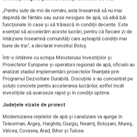
„Pentru sute de mii de români, asta înseamnă să nu mai
depindă de fântâni sau surse nesigure de apă, să aibă băi
funcționale în case și să trăiască în condiții decente. Este
esențial să accelerăm aceste lucrări, pentru că fiecare zi de
întârziere înseamnă comunități care așteaptă condiții mai
bune de trai”, a declarat ministrul Boloș.
Într-o întâlnire cu echipa Ministerului Investițiilor și
Proiectelor Europene și operatorii regionali de apă, oficialii au
analizat stadiul implementării proiectelor finanțate prin
Programul Dezvoltare Durabilă. Discuțiile s-au concentrat pe
soluții concrete pentru accelerarea lucrărilor, astfel încât
investițiile să avanseze rapid și în condiții optime.
Județele vizate de proiect
Modernizarea rețelelor de apă și canalizare va ajunge în
Teleorman, Argeș, Harghita, Giurgiu, Neamț, Botoșani, Mureș,
Vâlcea, Covasna, Arad, Bihor și Tulcea.