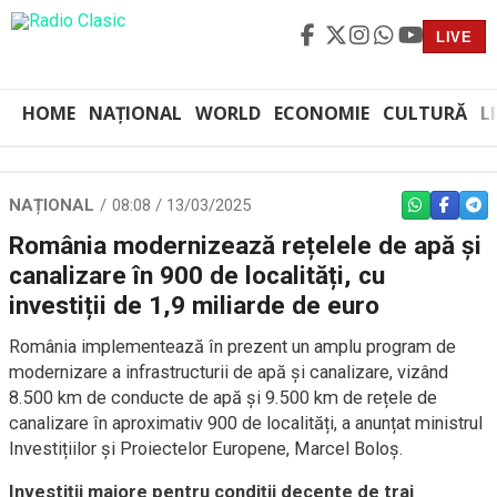
LIVE
HOME
NAȚIONAL
WORLD
ECONOMIE
CULTURĂ
L
NAȚIONAL
08:08 / 13/03/2025
WHATSAPP
FACEBO
TEL
România modernizează rețelele de apă și
canalizare în 900 de localități, cu
investiții de 1,9 miliarde de euro
România implementează în prezent un amplu program de
modernizare a infrastructurii de apă și canalizare, vizând
8.500 km de conducte de apă și 9.500 km de rețele de
canalizare în aproximativ 900 de localități, a anunțat ministrul
Investițiilor și Proiectelor Europene, Marcel Boloș.
Investiții majore pentru condiții decente de trai