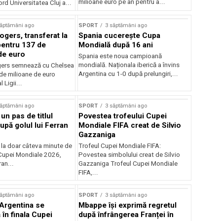
milioane euro pe an pentru a...
ord Universitatea Cluj a...
săptămâni ago
SPORT
3 săptămâni ago
gers, transferat la
Spania cucerește Cupa
entru 137 de
Mondială după 16 ani
de euro
Spania este noua campioană
mondială. Naționala iberică a învins
ers semnează cu Chelsea
Argentina cu 1-0 după prelungiri,...
de milioane de euro
 Ligii...
săptămâni ago
SPORT
3 săptămâni ago
 un pas de titlul
Povestea trofeului Cupei
upă golul lui Ferran
Mondiale FIFA creat de Silvio
Gazzaniga
 la doar câteva minute de
Trofeul Cupei Mondiale FIFA:
Cupei Mondiale 2026,
Povestea simbolului creat de Silvio
an...
Gazzaniga Trofeul Cupei Mondiale
FIFA,...
săptămâni ago
SPORT
3 săptămâni ago
 Argentina se
Mbappe își exprimă regretul
în finala Cupei
după înfrângerea Franței în