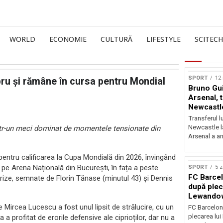
WORLD
ECONOMIE
CULTURĂ
LIFESTYLE
SCITECH
SPORT
12
pru și rămâne în cursa pentru Mondial
Bruno Gu
Arsenal, 
Newcastl
Transferul l
Newcastle la
 într-un meci dominat de momentele tensionate din
Arsenal a an
pentru calificarea la Cupa Mondială din 2026, învingând
 pe Arena Națională din București, în fața a peste
SPORT
5 z
FC Barcel
eprize, semnate de Florin Tănase (minutul 43) și Dennis
după plec
Lewando
e Mircea Lucescu a fost unul lipsit de strălucire, cu un
FC Barcelon
plecarea lu
a profitat de erorile defensive ale ciprioților, dar nu a