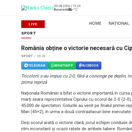
09.08.2026 | 15:24
Bucuresti
--°C
HOME
NAȚIONAL
SPORT
România obține o victorie necesară cu Ci
SPORT
00:28
TELEGRAM
WHATSAPP
FACEBOOK
Tricolorii s-au impus cu 2-0, fără a convinge pe deplin,
prima repriză
Naționala României a bifat o victorie importantă în cursa 
marți seara reprezentativa Ciprului cu scorul de 2-0 (2-0),
45.000 de spectatori. Golurile au venit pe finalul primei r
Man (45+2), în urma a două contraatacuri bine executate.
Deși scorul arată o victorie clară, jocul echipei conduse d
ritm inconstant și ocazii ratate de ambele tabere. România 