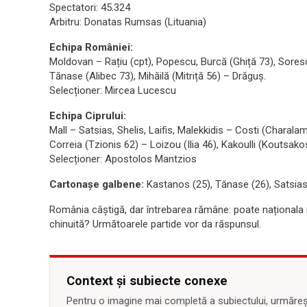
Spectatori: 45.324
Arbitru: Donatas Rumsas (Lituania)
Echipa României:
Moldovan – Rațiu (cpt), Popescu, Burcă (Ghiță 73), Sores
Tănase (Alibec 73), Mihăilă (Mitriță 56) – Drăguș.
Selecționer: Mircea Lucescu
Echipa Ciprului:
Mall – Satsias, Shelis, Laifis, Malekkidis – Costi (Charal
Correia (Tzionis 62) – Loizou (Ilia 46), Kakoulli (Koutsako
Selecționer: Apostolos Mantzios
Cartonașe galbene:
Kastanos (25), Tănase (26), Satsias
România câștigă, dar întrebarea rămâne: poate naționala 
chinuită? Următoarele partide vor da răspunsul.
Context și subiecte conexe
Pentru o imagine mai completă a subiectului, urmărește