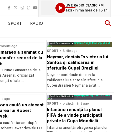
LIVE RADIO CLASIC FM
Taxi - Inima mea de 16 ani
SPORT
RADIO
Sursă foto: Shutterstock
 minute ago
SPORT
3 zile ago
imaraes a semnat cu
Neymar, decisiv în victoria lui
transfer record de la
Santos și calificarea în
e
sferturile Cupei Braziliei
ui Bruno Guimaraes de la
Neymar contribuie decisiv la
 Arsenal, oficializat
calificarea lui Santos în sferturile
unțat oficial...
Cupei Braziliei Neymar a avut...
Sursă foto: Shutterstock
ile ago
SPORT
o săptămână ago
ona caută un atacant
Infantino renunță la planul
area lui Robert
FIFA de a vinde participații
wski
private la Cupa Mondială
a caută atacant după
Infantino anunță retragerea planului
i Robert Lewandowski FC