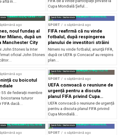
FIFA de a vinde participații private la
 află în...
Cupa Mondială Șeful...
rstock
Sursă foto: Shutterstock
săptămână ago
SPORT
o săptămână ago
es, noul fundaș al
FIFA reafirmă că nu vinde
nter Milano, după un
fotbalul, după respingerea
a Manchester City
planului de investitori străini
ui John Stones la Inter
Nimeni nu vinde fotbalul, anunţă FIFA,
firmat oficial John Stones
după ce UEFA şi Concacaf au respins
cător...
plan...
Sursă foto: Shutterstock
săptămână ago
SPORT
o săptămână ago
ință cu boicotul
UEFA convoacă o reuniune de
ndiale
urgență pentru a discuta
e 55 de federații membre
planul FIFA privind Cupa
 boicotarea tuturor
Mondială
UEFA convoacă o reuniune de urgență
r FIFA dacă...
pentru a discuta planul FIFA privind
Cupa Mondială...
rstock
Sursă foto: Shutterstock
săptămână ago
SPORT
o săptămână ago