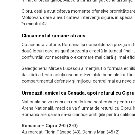
minut al prelungirilor, Alibec a trimis un șut de la distanță, 
Cipru, deși a avut câteva momente ofensive promițătoare, n
Moldovan, care a avut câteva intervenții sigure, în special
în minutul 42.
Clasamentul rămâne strâns
Cu această victorie, România își consolidează poziția în 
două locuri care asigură prezența directă la turneul final
confruntări vor necesita o exprimare mai clară și mai efici
Selecționerul Mircea Lucescu a menținut o formulă echilib
dar fără a testa soluții riscante. Evoluțiile bune ale lui 
compartimentul defensiv și mijlocul central mai au nevoie 
Urmează: amical cu Canada, apoi returul cu Cipru
Naționala se va reuni din nou în luna septembrie pentru 
Arena Națională, meci ce va fi urmat de returul cu Cipru, 
România are șansa să-și clarifice ambițiile pentru calificar
România – Cipru 2-0 (2-0)
Au marcat: Florin Tănase (43), Dennis Man (45+2)