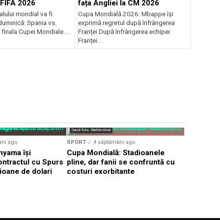
 FIFA 2026
fața Angliei la CM 2026
lului mondial va fi
Cupa Mondială 2026: Mbappe își
duminică: Spania vs.
exprimă regretul după înfrângerea
 finala Cupei Mondiale...
Franței După înfrângerea echipei
Franței...
Sursă foto: Shutte
Sursă foto: Shutterstock
SPORT
o l
âni ago
SPORT
4 săptămâni ago
Roberto M
yama își
Cupa Mondială: Stadioanele
mandatul l
ontractul cu Spurs
pline, dar fanii se confruntă cu
după Cup
ioane de dolari
costuri exorbitante