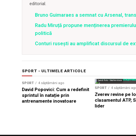
editorial.
Bruno Guimaraes a semnat cu Arsenal, trans
Radu Miruță propune menținerea premierului 
politică
Conturi rusești au amplificat discursul de e
SPORT - ULTIMELE ARTICOLE
Sursă foto: Shutterstock
SPORT
4 săptămâni ago
SPORT
4 săptămâni ag
David Popovici: Cum a redefinit
Zverev revine pe lo
sprintul în natație prin
clasamentul ATP, 
antrenamente inovatoare
lider