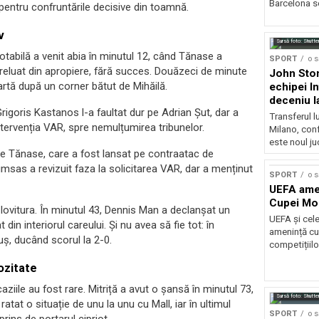
Barcelona se
 pentru confruntările decisive din toamnă.
v
Sursă foto: Shutte
notabilă a venit abia în minutul 12, când Tănase a
SPORT
o 
a reluat din apropiere, fără succes. Douăzeci de minute
John Ston
artă după un corner bătut de Mihăilă.
echipei I
deceniu l
rigoris Kastanos l-a faultat dur pe Adrian Șut, dar a
Transferul l
ntervenția VAR, spre nemulțumirea tribunelor.
Milano, con
este noul ju
 pe Tănase, care a fost lansat pe contraatac de
Rumsas a revizuit faza la solicitarea VAR, dar a menținut
SPORT
o 
UEFA amen
Cupei Mo
ovitura. În minutul 43, Dennis Man a declanșat un
UEFA și cel
din interiorul careului. Și nu avea să fie tot: în
amenință cu
uș, ducând scorul la 2-0.
competițiilo
ozitate
iile au fost rare. Mitriță a avut o șansă în minutul 73,
Sursă foto: Shutte
ratat o situație de unu la unu cu Mall, iar în ultimul
SPORT
o 