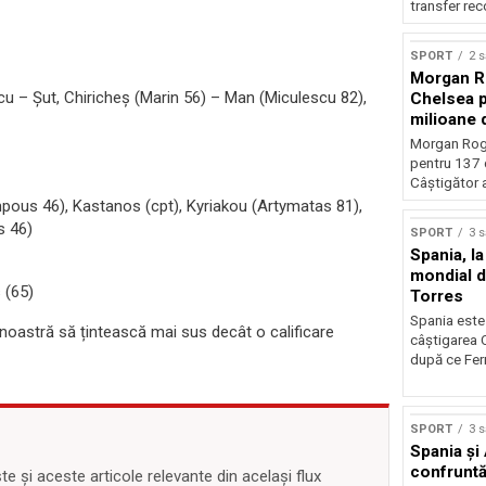
transfer rec
SPORT
2 
Morgan Ro
cu – Șut, Chiricheș (Marin 56) – Man (Miculescu 82),
Chelsea p
milioane 
Morgan Rog
pentru 137 
Câștigător al
ampous 46), Kastanos (cpt), Kyriakou (Artymatas 81),
s 46)
SPORT
3 
Spania, la
mondial d
 (65)
Torres
Spania este
noastră să țintească mai sus decât o calificare
câștigarea 
după ce Ferr
SPORT
3 
Spania și
confruntă 
 și aceste articole relevante din același flux