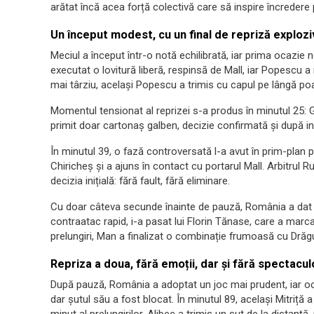
arătat încă acea forță colectivă care să inspire încredere
Un început modest, cu un final de repriză explozi
Meciul a început într-o notă echilibrată, iar prima ocazie 
executat o lovitură liberă, respinsă de Mall, iar Popescu 
mai târziu, același Popescu a trimis cu capul pe lângă po
Momentul tensionat al reprizei s-a produs în minutul 25: G
primit doar cartonaș galben, decizie confirmată și după i
În minutul 39, o fază controversată l-a avut în prim-plan
Chiricheș și a ajuns în contact cu portarul Mall. Arbitrul 
decizia inițială: fără fault, fără eliminare.
Cu doar câteva secunde înainte de pauză, România a dat l
contraatac rapid, i-a pasat lui Florin Tănase, care a marcat 
prelungiri, Man a finalizat o combinație frumoasă cu Drăg
Repriza a doua, fără emoții, dar și fără spectacul
După pauză, România a adoptat un joc mai prudent, iar ocaz
dar șutul său a fost blocat. În minutul 89, același Mitriță a 