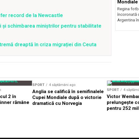
Mondiale
Regina fotba
încoronată 
fer record de la Newcastle
Argentina în
și schimbarea miniștrilor pentru stabilitate
xtremă dreaptă în criza migrației din Ceuta
SPORT
4 săptămâni ago
o
SPORT
4 săptăm
Anglia se califică în semifinalele
cul 2 în
Victor Wemban
Cupei Mondiale după o victorie
Sinner rămâne
prelungește c
dramatică cu Norvegia
pentru 252 mil