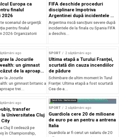
alcul Europa ca
FIFA deschide proceduri
ntru finalul
disciplinare împotriva
i 2026
Argentinei după incidentele de
la finala cu Spania
te scenariul de urgență:
Argentina riscă sancțiuni severe după
ția pentru finalul
incidentele de la finala cu Spania FIFA
in 2026 Organizatorii
a deschis...
săptămâni ago
SPORT
2 săptămâni ago
grav la Jocurile
Ultima etapă a Turului Franței,
alth: un gimnast
scurtată din cauza incendiilor
 căzut de la aproape
de pădure
v la Jocurile
Schimbare de ultim moment în Turul
h: un gimnast britanic a
Franței: Ultima etapă a fost scurtată
aproape trei...
Cea de-a...
Sursă foto: Shutterstock
săptămâni ago
SPORT
2 săptămâni ago
ubiș, transfer
Guardiola cere 20 de milioane
la Universitatea Cluj
de euro pe an pentru a antrena
 City
Italia
a Cluj îl cedează pe
Guardiola ar fi cerut un salariu de 20
iș în Championship,