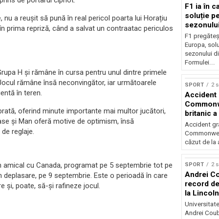
prins de portarul cipriot.
F1 ia în c
soluție pe
u a reușit să pună în real pericol poarta lui Horațiu
sezonulu
 în prima repriză, când a salvat un contraatac periculos
F1 pregăteș
Europa, solu
sezonului d
Formulei...
Grupa H și rămâne în cursa pentru unul dintre primele
. Jocul rămâne însă neconvingător, iar următoarele
SPORT
2 
entă în teren.
Accident 
Commonwe
rată, oferind minute importante mai multor jucători,
britanic a
Tănase și Man oferă motive de optimism, însă
trei metri
Accident gra
de reglaje.
Commonwealt
căzut de la 
un amical cu Canada, programat pe 5 septembrie tot pe
SPORT
2 
Andrei Co
în deplasare, pe 9 septembrie. Este o perioadă în care
record de 
e și, poate, să-și rafineze jocul.
la Lincoln
Universitate
Andrei Coub