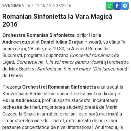
EVENIMENTE
12:46 / 22/07/2016
WHATSAPP
FACEBO
TEL
Romanian Sinfonietta la Vara Magică
2016
Orchestra Romanian Sinfonietta
, dirijor
Horia
Andreescu
,solist
Daniel Iulian Druţac
– vioară, va cânta în
seara de joi, 28 iulie, ora 19.30, la Ateneul Român din
Bucureşti, programul cuprinzând
Concertul românesc
de
Ligeti,
Concertul nr. 1, în sol minor pentru vioară
şi orchestra
de Max Bruch şi
Simfonia nr. 9 în mi minor “Din lumea nouă”
de Dvorak.
Prezenţa
Orchestrei Romanian Sinfonietta
anul trecut la
Konzerthaus Berlin într-un concert ce l-a avut ca dirijor pe
Horia Andreescu
, profilul aparte al acestei încântătoare
orchestre de tineri, majoritatea studenţi, creată de Marin
Cazacu la Sinaia în urmă cu cinci ani, ca o soră mai mică a
Orchestrei Române de Tineret, este urmată de noi şi noi
prezenţe concertistice de nivel internaţional. Anul trecut, la