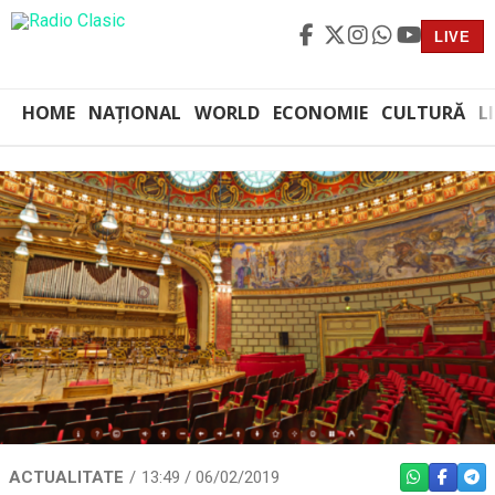
LIVE
HOME
NAȚIONAL
WORLD
ECONOMIE
CULTURĂ
L
ACTUALITATE
13:49 / 06/02/2019
WHATSAPP
FACEBO
TEL