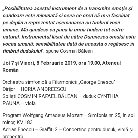
„
Posibilitatea acestui instrument de a transmite emoţie şi
candoare este minunată si ceea ce cred că m-a fascinat
pe deplin a reprezentat asemanarea cu timbrul vocii
umane. Mă gândesc că pâna la urma tindem tot către
natural. Instrumentul lăsat de către Dumnezeu omului este
vocea umană; sensibilitatea dată de aceasta o regăsesc în
timbrul dudukului
”, spune Cosmin Bălean.
Joi 7 şi Vineri, 8 Februarie 2019, ora 19.00, Ateneul
Român
Orchestra simfonică a Filarmonicii „George Enescu”
Dirijor – HORIA ANDREESCU
Solişti COSMIN RAFAEL BĂLEAN – duduk CYNTHIA
PĂUNA – violă
Program Wolfgang Amadeus Mozart – Simfonia nr. 25, în sol
minor, KV 183
Adrian Enescu – Graffiti 2 – Concertino pentru duduk, violă şi
orchestră