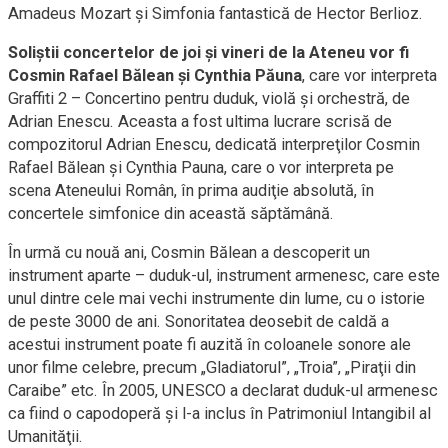
Amadeus Mozart şi Simfonia fantastică de Hector Berlioz.
Soliştii concertelor de joi şi vineri de la Ateneu vor fi
Cosmin Rafael Bălean şi Cynthia Păuna
, care vor interpreta
Graffiti 2 – Concertino pentru duduk, violă şi orchestră, de
Adrian Enescu. Aceasta a fost ultima lucrare scrisă de
compozitorul Adrian Enescu, dedicată interpreţilor Cosmin
Rafael Bălean şi Cynthia Pauna, care o vor interpreta pe
scena Ateneului Român, în prima audiţie absolută, în
concertele simfonice din această săptămână.
În urmă cu nouă ani, Cosmin Bălean a descoperit un
instrument aparte – duduk-ul, instrument armenesc, care este
unul dintre cele mai vechi instrumente din lume, cu o istorie
de peste 3000 de ani. Sonoritatea deosebit de caldă a
acestui instrument poate fi auzită în coloanele sonore ale
unor filme celebre, precum „Gladiatorul”, „Troia”, „Piraţii din
Caraibe” etc. În 2005, UNESCO a declarat duduk-ul armenesc
ca fiind o capodoperă şi l-a inclus în Patrimoniul Intangibil al
Umanităţii.