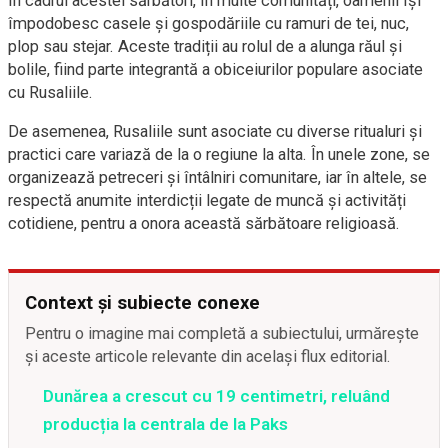
În cadrul acestei sărbători, în multe comunități, oamenii își
împodobesc casele și gospodăriile cu ramuri de tei, nuc,
plop sau stejar. Aceste tradiții au rolul de a alunga răul și
bolile, fiind parte integrantă a obiceiurilor populare asociate
cu Rusaliile.
De asemenea, Rusaliile sunt asociate cu diverse ritualuri și
practici care variază de la o regiune la alta. În unele zone, se
organizează petreceri și întâlniri comunitare, iar în altele, se
respectă anumite interdicții legate de muncă și activități
cotidiene, pentru a onora această sărbătoare religioasă.
Context și subiecte conexe
Pentru o imagine mai completă a subiectului, urmărește
și aceste articole relevante din același flux editorial.
Dunărea a crescut cu 19 centimetri, reluând
producția la centrala de la Paks