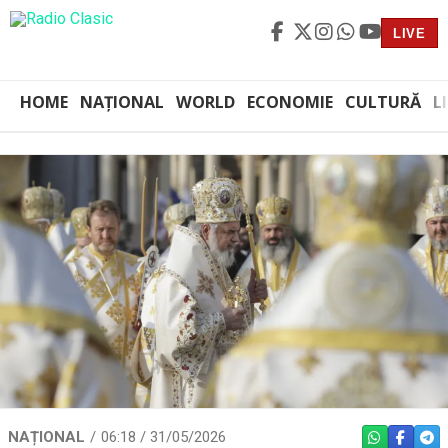
LIVE
HOME
NAȚIONAL
WORLD
ECONOMIE
CULTURĂ
L
NAȚIONAL
06:18 / 31/05/2026
WHATSAPP
FACEBO
TEL