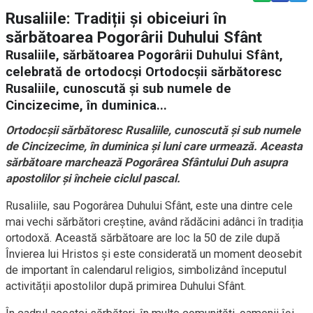
Rusaliile: Tradiții și obiceiuri în
sărbătoarea Pogorârii Duhului Sfânt
Rusaliile, sărbătoarea Pogorârii Duhului Sfânt,
celebrată de ortodocși Ortodocșii sărbătoresc
Rusaliile, cunoscută și sub numele de
Cincizecime, în duminica...
Ortodocșii sărbătoresc Rusaliile, cunoscută și sub numele
de Cincizecime, în duminica și luni care urmează. Aceasta
sărbătoare marchează Pogorârea Sfântului Duh asupra
apostolilor și încheie ciclul pascal.
Rusaliile, sau Pogorârea Duhului Sfânt, este una dintre cele
mai vechi sărbători creștine, având rădăcini adânci în tradiția
ortodoxă. Această sărbătoare are loc la 50 de zile după
Învierea lui Hristos și este considerată un moment deosebit
de important în calendarul religios, simbolizând începutul
activității apostolilor după primirea Duhului Sfânt.