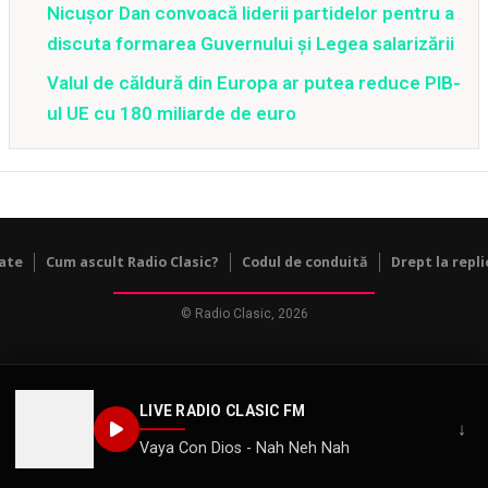
Nicușor Dan convoacă liderii partidelor pentru a
discuta formarea Guvernului și Legea salarizării
Valul de căldură din Europa ar putea reduce PIB-
ul UE cu 180 miliarde de euro
tate
Cum ascult Radio Clasic?
Codul de conduită
Drept la repli
© Radio Clasic, 2026
LIVE RADIO CLASIC FM
↓
Vaya Con Dios - Nah Neh Nah