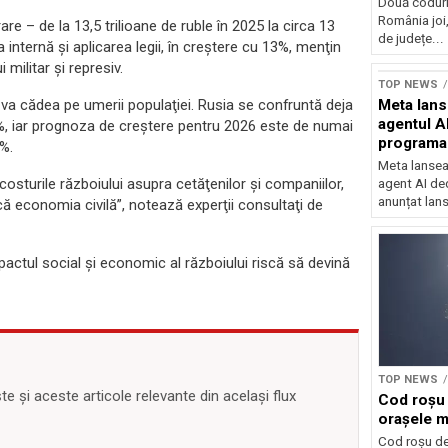
Două coduri
România joi,
re – de la 13,5 trilioane de ruble în 2025 la circa 13
de județe...
a internă şi aplicarea legii, în creştere cu 13%, menţin
Sursă foto: Shutte
 militar şi represiv.
TOP NEWS
va cădea pe umerii populaţiei. Rusia se confruntă deja
Meta lan
agentul A
7%, iar prognoza de creştere pentru 2026 este de numai
programa
%.
Meta lansea
costurile războiului asupra cetăţenilor şi companiilor,
agent AI de
anunțat lan
ă economia civilă”, notează experţii consultaţi de
impactul social şi economic al războiului riscă să devină
TOP NEWS
 și aceste articole relevante din același flux
Cod roșu 
orașele ma
Cod roșu de 