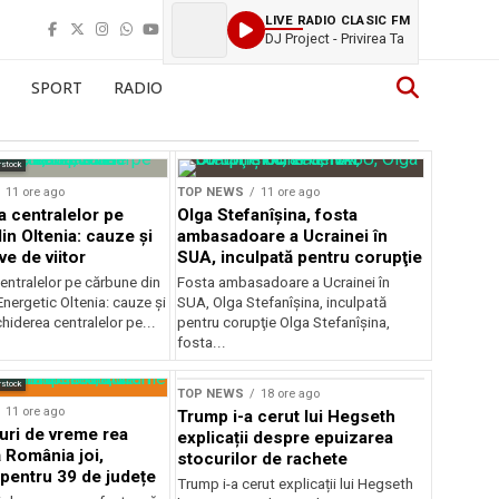
LIVE RADIO CLASIC FM
DJ Project - Privirea Ta
SPORT
RADIO
rstock
11 ore ago
TOP NEWS
11 ore ago
a centralelor pe
Olga Stefanîşina, fosta
in Oltenia: cauze și
ambasadoare a Ucrainei în
e de viitor
SUA, inculpată pentru corupţie
entralelor pe cărbune din
Fosta ambasadoare a Ucrainei în
nergetic Oltenia: cauze și
SUA, Olga Stefanîşina, inculpată
chiderea centralelor pe...
pentru corupţie Olga Stefanîşina,
fosta...
rstock
TOP NEWS
18 ore ago
11 ore ago
Trump i-a cerut lui Hegseth
ri de vreme rea
explicații despre epuizarea
 România joi,
stocurilor de rachete
 pentru 39 de județe
Trump i-a cerut explicații lui Hegseth