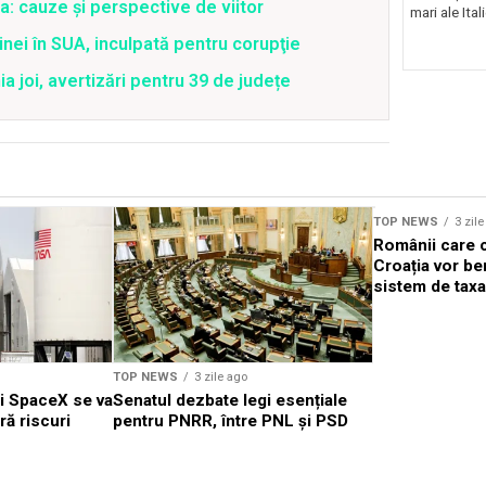
a: cauze și perspective de viitor
mari ale Ital
nei în SUA, inculpată pentru corupţie
joi, avertizări pentru 39 de județe
TOP NEWS
3 zil
Românii care c
Croația vor be
sistem de taxa
TOP NEWS
3 zile ago
ei SpaceX se va
Senatul dezbate legi esențiale
ră riscuri
pentru PNRR, între PNL și PSD