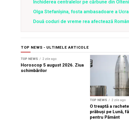
Închiderea centralelor pe cărbune din Olteni
Olga Stefanîşina, fosta ambasadoare a Ucrai
Două coduri de vreme rea afectează România 
TOP NEWS - ULTIMELE ARTICOLE
TOP NEWS
2 zile ago
Horoscop 5 august 2026. Ziua
schimbărilor
TOP NEWS
2 zile ago
O treaptă a rachet
prăbuși pe Lună, fă
pentru Pământ