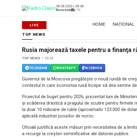
08.08.2026 | 08:58
Bucuresti
--°C
HOME
NAȚIONAL
TOP NEWS
Rusia majorează taxele pentru a finanţa r
TOP NEWS
05:54
TELEGRAM
WHATSAPP
FACEBOOK
Guvernul de la Moscova pregăteşte o nouă rundă de creşteri
contextul în care economia rusă începe să dea semne de 
Proiectul de buget pentru 2026, prezentat luni de Ministe
şi scăderea drastică a pragului de scutire pentru firmele m
la doar 10 milioane de ruble (aproximativ 123.000 de dolar
aplicată industriei jocurilor de noroc.
Oficialii justifică aceste măsuri prin necesitatea de a limit
a recurge la creşteri semnificative ale datoriei publice.