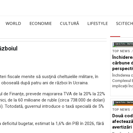
WORLD
ECONOMIE
CULTURĂ
LIFESTYLE
SCITECH
Sursă foto: Shutte
ăzboiul
TOP NEWS
Închidere
cărbune d
perspectiv
Închiderea c
 fiscale menite să susţină cheltuielile militare, în
Complexul E
oboseală după patru ani de război în Ucraina.
implicații În
rul de Finanţe, prevede majorarea TVA de la 20% la 22%
ici, de la 60 milioane de ruble (circa 738.000 de dolari)
Sursă foto: Shutte
i). Totodată, guvernul introduce o taxă specială de 5%
TOP NEWS
Două codu
afectează
a deficitul bugetar, estimat la 1,6% din PIB în 2026, fără
avertizări