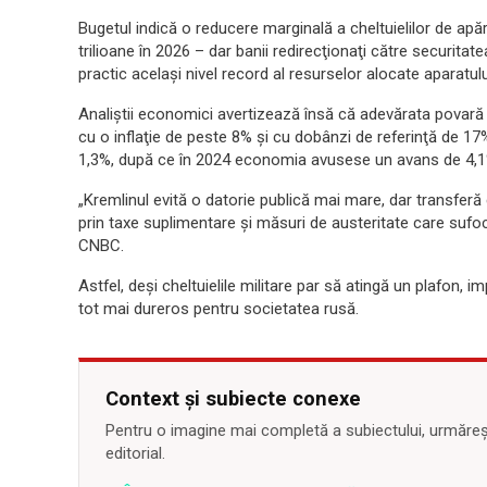
Bugetul indică o reducere marginală a cheltuielilor de apăra
trilioane în 2026 – dar banii redirecţionaţi către securitate
practic acelaşi nivel record al resurselor alocate aparatului
Analiştii economici avertizează însă că adevărata povară 
cu o inflaţie de peste 8% şi cu dobânzi de referinţă de 1
1,3%, după ce în 2024 economia avusese un avans de 4,1
„Kremlinul evită o datorie publică mai mare, dar transferă 
prin taxe suplimentare şi măsuri de austeritate care sufoc
CNBC.
Astfel, deşi cheltuielile militare par să atingă un plafon, 
tot mai dureros pentru societatea rusă.
Context și subiecte conexe
Pentru o imagine mai completă a subiectului, urmărește
editorial.