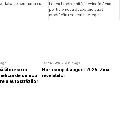
deputaților
iei Italia se confruntă cu...
Legea biodiversității revine în Senat
pentru o nouă dezbatere după
modificări Proiectul de lege...
Sursă foto: Shutte
e ago
TOP NEWS
3 zile ago
TOP NEWS
ălătoresc în
Horoscop 4 august 2026. Ziua
Microsoft 
neficia de un nou
revelațiilor
atacă turiș
re a autostrăzilor
hotelurilo