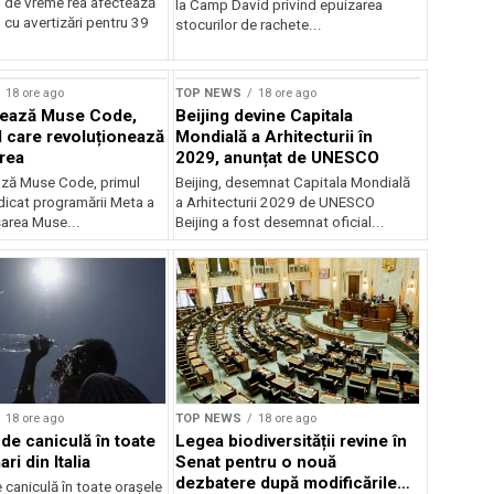
 de vreme rea afectează
la Camp David privind epuizarea
 cu avertizări pentru 39
stocurilor de rachete...
rstock
18 ore ago
TOP NEWS
18 ore ago
sează Muse Code,
Beijing devine Capitala
I care revoluționează
Mondială a Arhitecturii în
rea
2029, anunțat de UNESCO
ză Muse Code, primul
Beijing, desemnat Capitala Mondială
dicat programării Meta a
a Arhitecturii 2029 de UNESCO
sarea Muse...
Beijing a fost desemnat oficial...
18 ore ago
TOP NEWS
18 ore ago
de caniculă în toate
Legea biodiversității revine în
ri din Italia
Senat pentru o nouă
dezbatere după modificările
caniculă în toate orașele