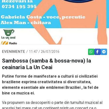
EVENIMENTE
11:47 / 26/07/2016
WHATSAPP
FACEBO
TEL
Sambossa (samba & bossa-nova) la
ceainaria La Un Ceai
Putine forme de manifestare a culturii si civilizatiei
braziliene exprima creativitatea si diversitatea,
elemente esentiale ale emblemei Braziliei , la fel de
bine ca muzica ei.
Va propunem sa descoperiti o parte din tumultul muzical al
acestei tari mare cat un continent printr-un concert ca o