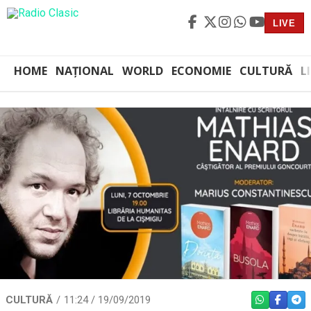
LIVE
HOME
NAȚIONAL
WORLD
ECONOMIE
CULTURĂ
L
CULTURĂ
11:24 / 19/09/2019
WHATSAPP
FACEBO
TEL