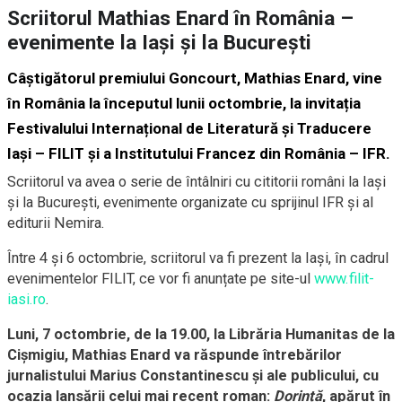
Scriitorul Mathias Enard în România –
evenimente la Iași și la București
Câștigătorul premiului Goncourt, Mathias Enard, vine
în România la începutul lunii octombrie, la invitația
Festivalului Internațional de Literatură și Traducere
Iași – FILIT și a Institutului Francez din România – IFR.
Scriitorul va avea o serie de întâlniri cu cititorii români la Iași
și la București, evenimente organizate cu sprijinul IFR și al
editurii Nemira.
Între 4 și 6 octombrie, scriitorul va fi prezent la Iași, în cadrul
evenimentelor FILIT, ce vor fi anunțate pe site-ul
www.filit-
iasi.ro
.
Luni, 7 octombrie, de la 19.00, la Librăria Humanitas de la
Cișmigiu, Mathias Enard va răspunde întrebărilor
jurnalistului Marius Constantinescu și ale publicului, cu
ocazia lansării celui mai recent roman:
Dorință
, apărut în