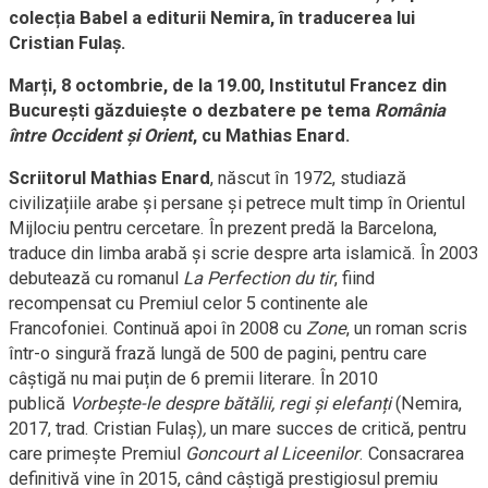
colecția Babel a editurii Nemira, în traducerea lui
Cristian Fulaș.
Marți, 8 octombrie, de la 19.00, Institutul Francez din
București găzduiește o dezbatere pe tema
România
între Occident și Orient
, cu Mathias Enard.
Scriitorul Mathias Enard
, născut în 1972, studiază
civilizațiile arabe și persane și petrece mult timp în Orientul
Mijlociu pentru cercetare. În prezent predă la Barcelona,
traduce din limba arabă și scrie despre arta islamică. În 2003
debutează cu romanul
La Perfection du tir
, fiind
recompensat cu
Premiul celor 5 continente ale
Francofoniei. Continuă apoi în 2008 cu
Zone
, un roman scris
într-o singură frază lungă de 500 de pagini, pentru care
câștigă nu mai puțin de 6 premii literare. În 2010
publică
Vorbește-le despre bătălii, regi și elefanți
(Nemira,
2017, trad. Cristian Fulaș)
,
un mare succes de critică, pentru
care primește Premiul
Goncourt al Liceenilor
. Consacrarea
definitivă vine în 2015, când câștigă prestigiosul premiu