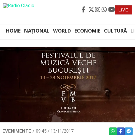
LIVE
HOME
NAȚIONAL
WORLD
ECONOMIE
CULTURĂ
L
EVENIMENTE
09:45 / 13/11/2017
WHATSAPP
FACEBO
TEL