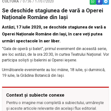
CULTURĂ
07:36 / 17/07/2020
WHATSAPP
FACEBO
TEL
Se deschide stagiunea de vară a Operei
Naționale Române din Iași
Astăzi, 17 iulie 2020, se deschide stagiunea de vară a
Operei Naționale Române din Iași, în care veți putea
urmări spectacole în aer liber.
”Gala de operă și balet”, primul eveniment din această serie,
are loc astăzi, de la ora 20:30, în curtea Teatrului Național. Vor
participa soliști și balerini ai Operei ieșene.
Următoarele evenimente au loc mâine, 18 iulie, și duminică,
19 iulie, la Grădina Botanică din Iași.
Context și subiecte conexe
Pentru o imagine mai completă a subiectului, urmărește
și aceste articole relevante din același flux editorial.