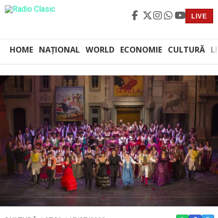
LIVE
HOME
NAȚIONAL
WORLD
ECONOMIE
CULTURĂ
L