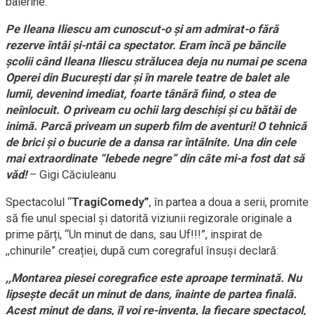
balerine:
Pe Ileana Iliescu am cunoscut-o și am admirat-o fără
rezerve întâi și-ntâi ca spectator. Eram încă pe băncile
școlii când Ileana Iliescu strălucea deja nu numai pe scena
Operei din București dar și în marele teatre de balet ale
lumii, devenind imediat, foarte tânără fiind, o stea de
neînlocuit. O priveam cu ochii larg deschiși și cu bătăi de
inimă. Parcă priveam un superb film de aventuri! O tehnică
de brici și o bucurie de a dansa rar întâlnite. Una din cele
mai extraordinate “lebede negre” din câte mi-a fost dat să
văd!
– Gigi Căciuleanu
Spectacolul “
TragiComedy”
, în partea a doua a serii, promite
să fie unul special și datorită viziunii regizorale originale a
prime părți, “Un minut de dans, sau Uf!!!”, inspirat de
,,chinurile” creației, după cum coregraful însuși declară:
,,Montarea piesei coregrafice este aproape terminată. Nu
lipseşte decât un minut de dans, înainte de partea finală.
Acest minut de dans, îl voi re-inventa, la fiecare spectacol,