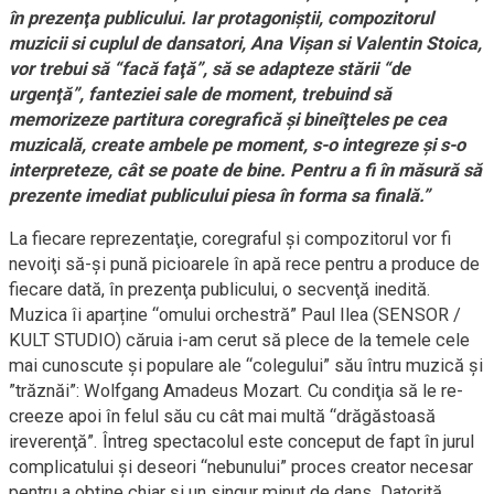
în prezenţa publicului. Iar protagoniştii, compozitorul
muzicii si cuplul de dansatori, Ana Vișan si Valentin Stoica,
vor trebui să “facă faţă”, să se adapteze stării “de
urgenţă”, fanteziei sale de moment, trebuind să
memorizeze partitura coregrafică şi bineîţteles pe cea
muzicală, create ambele pe moment, s-o integreze şi s-o
interpreteze, cât se poate de bine. Pentru a fi în măsură să
prezente imediat publicului piesa în forma sa finală.”
La fiecare reprezentaţie, coregraful şi compozitorul vor fi
nevoiţi să-şi pună picioarele în apă rece pentru a produce de
fiecare dată, în prezenţa publicului, o secvenţă inedită.
Muzica îi aparține “omului orchestră” Paul Ilea (SENSOR /
KULT STUDIO) căruia i-am cerut să plece de la temele cele
mai cunoscute şi populare ale “colegului” său întru muzică şi
”trăznăi”: Wolfgang Amadeus Mozart. Cu condiţia să le re-
creeze apoi în felul său cu cât mai multă “drăgăstoasă
ireverenţă”. Întreg spectacolul este conceput de fapt în jurul
complicatului şi deseori “nebunului” proces creator necesar
pentru a obţine chiar şi un singur minut de dans. Datorită