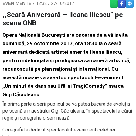
EVENIMENTE
12:32 / 27/10/2017
WHATSAPP
FACEBO
TEL
,,Seară Aniversară – Ileana Iliescu” pe
scena ONB
Opera Naţională Bucureşti are onoarea de a vă invita
duminică, 29 octombrie 2017, ora 18:30 la o seară
aniversară dedicată artistei emerite Ileana Iliescu,
pentru îndelungata şi prodigioasa sa carieră artistică,
recunoscută pe plan naţional şi internaţional. Cu
această ocazie va avea loc spectacolul-eveniment
,,Un minut de dans sau Uf!!! şi TragiComedy” marca
Gigi Căciuleanu.
În prima parte a serii publicul se va putea bucura de evoluția
pe scenă a maestrului Gigi Căciuleanu, în spectacolul a cărui
regie și coregrafie o semnează.
Coregraful a dedicat spectacolul-eveniment celebrei