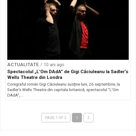
ACTUALITATE
10 ani ago
Spectacolul „L’Om DAdA” de Gigi Căciuleanu la Sadler’s
Wells Theatre din Londra
Coregraful român Gigi Căciuleanu susține luni, 26 septembrie, la
Sadler's Wells Theatre din capitala britanică, spectacolul "L'Om
DAdA",...
PAGE 1 OF 2
1
2