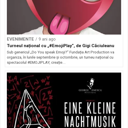
EVENIMENTE
9 ani ago
Turneul național cu „#EmojiPlay”, de Gigi Căciuleanu
Sub genericul „Do You speak Emoji?” Fundația Art Production va
organiza, în lunile septembrie și octombrie, un turneu național cu
spectacolul #EMOJIPLAY, creație...