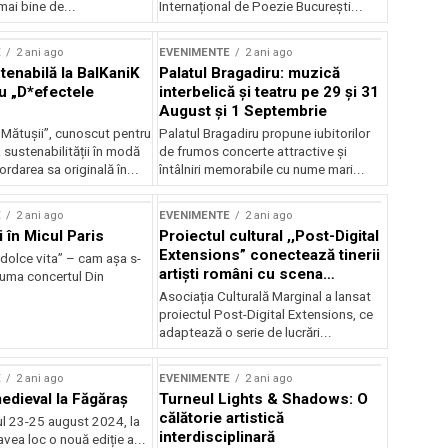
mai bine de...
Internațional de Poezie București...
E
2 ani ago
EVENIMENTE
2 ani ago
enabilă la BalKaniK
Palatul Bragadiru: muzică
cu „D*efectele
interbelică şi teatru pe 29 şi 31
August şi 1 Septembrie
 Mătușii”, cunoscut pentru
Palatul Bragadiru propune iubitorilor
sustenabilității în modă
de frumos concerte attractive şi
ordarea sa originală în...
întâlniri memorabile cu nume mari...
E
2 ani ago
EVENIMENTE
2 ani ago
i în Micul Paris
Proiectul cultural ,,Post-Digital
Extensions” conectează tinerii
dolce vita” – cam așa s-
artiști români cu scena
zuma concertul Din
internațională
Asociația Culturală Marginal a lansat
proiectul Post-Digital Extensions, ce
adaptează o serie de lucrări...
E
2 ani ago
EVENIMENTE
2 ani ago
medieval la Făgăraș
Turneul Lights & Shadows: O
călătorie artistică
l 23-25 august 2024, la
interdisciplinară
vea loc o nouă ediție a...