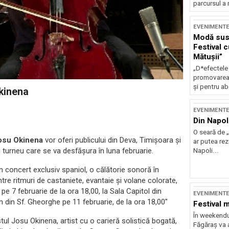
parcursul a 
EVENIMENT
Modă sust
Festival 
Mătușii”
„D*efectele
promovarea 
și pentru ab
kinena
EVENIMENT
Din Napol
O seară de „
osu Okinena
vor oferi publicului din Deva, Timișoara și
ar putea re
 turneu care se va desfășura în luna februarie.
Napoli...
n concert exclusiv spaniol, o călătorie sonoră în
intre ritmuri de castaniete, evantaie și volane colorate,
 pe 7 februarie de la ora 18,00, la Sala Capitol din
EVENIMENT
n din Sf. Gheorghe pe 11 februarie, de la ora 18,00"
Festival 
În weekendu
stul Josu Okinena, artist cu o carieră solistică bogată,
Făgăraș va a