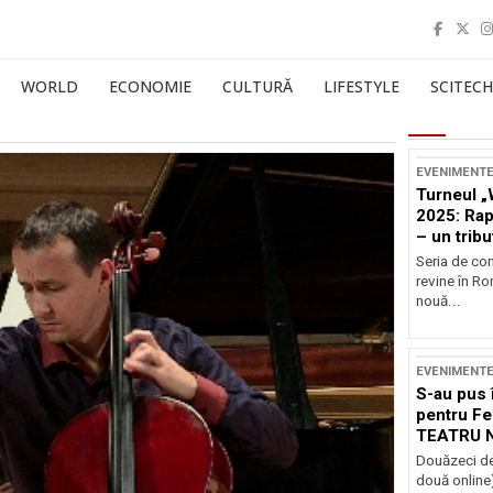
WORLD
ECONOMIE
CULTURĂ
LIFESTYLE
SCITECH
EVENIMENT
Turneul „
2025: Ra
– un tribu
și Occide
Seria de co
revine în R
nouă...
EVENIMENT
S-au pus 
pentru Fe
TEATRU 
Douăzeci de
două online