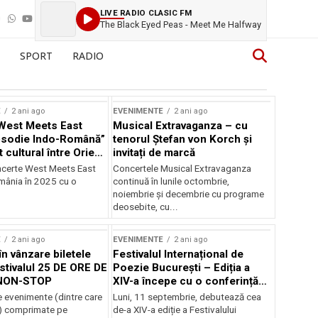
LIVE RADIO CLASIC FM
The Black Eyed Peas - Meet Me Halfway
SPORT
RADIO
E
2 ani ago
EVENIMENTE
2 ani ago
West Meets East
Musical Extravaganza – cu
psodie Indo-Română”
tenorul Ștefan von Korch și
t cultural între Orient
invitați de marcă
nt
ncerte West Meets East
Concertele Musical Extravaganza
omânia în 2025 cu o
continuă în lunile octombrie,
noiembrie şi decembrie cu programe
deosebite, cu...
E
2 ani ago
EVENIMENTE
2 ani ago
în vânzare biletele
Festivalul Internațional de
stivalul 25 DE ORE DE
Poezie București – Ediția a
NON-STOP
XIV-a începe cu o conferință
despre limba română
 evenimente (dintre care
Luni, 11 septembrie, debutează cea
susținută de Marco Lucchesi
) comprimate pe
de-a XIV-a ediție a Festivalului