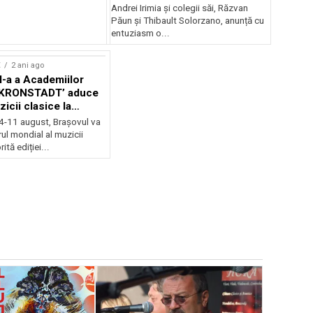
Andrei Irimia și colegii săi, Răzvan
Păun și Thibault Solorzano, anunță cu
entuziasm o...
E
2 ani ago
II-a a Academiilor
KRONSTADT’ aduce
zicii clasice la
 4-11 august, Brașovul va
ul mondial al muzicii
ită ediției...
EVENIMENTE
Weekend c
Teatru la 