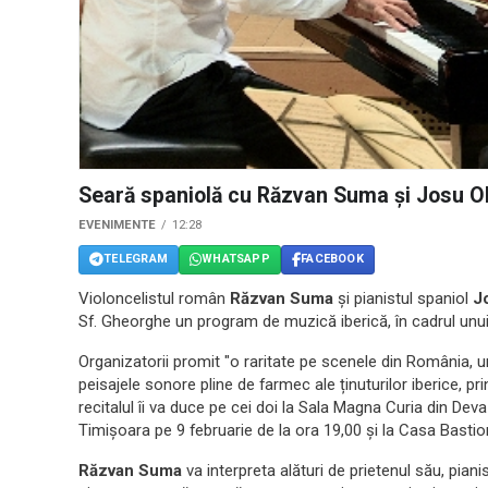
Seară spaniolă cu Răzvan Suma și Josu O
EVENIMENTE
12:28
TELEGRAM
WHATSAPP
FACEBOOK
Violoncelistul român
Răzvan Suma
și pianistul spaniol
J
Sf. Gheorghe un program de muzică iberică, în cadrul unui
Organizatorii promit "o raritate pe scenele din România, u
peisajele sonore pline de farmec ale ținuturilor iberice, pr
recitalul îi va duce pe cei doi la Sala Magna Curia din Deva
Timișoara pe 9 februarie de la ora 19,00 și la Casa Bastio
Răzvan Suma
va interpreta alături de prietenul său, piani