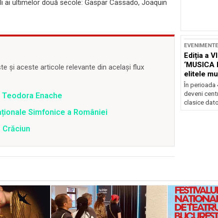
i ai ultimelor două secole: Gaspar Cassado, Joaquin
EVENIMENT
Ediția a V
‘MUSICA 
 și aceste articole relevante din același flux
elitele mu
Brașov
În perioada
deveni centr
de Teodora Enache
clasice dator
aționale Simfonice a României
e Crăciun