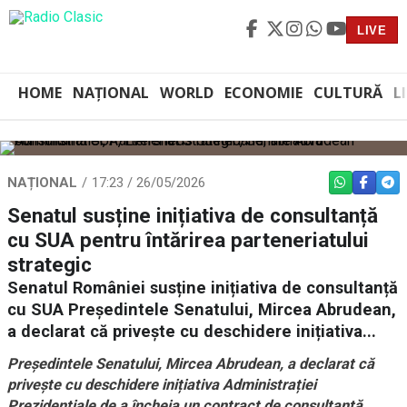
LIVE
HOME
NAȚIONAL
WORLD
ECONOMIE
CULTURĂ
L
NAȚIONAL
17:23 / 26/05/2026
WHATSAPP
FACEBO
TEL
Senatul susține inițiativa de consultanță
cu SUA pentru întărirea parteneriatului
strategic
Senatul României susține inițiativa de consultanță
cu SUA Președintele Senatului, Mircea Abrudean,
a declarat că privește cu deschidere inițiativa...
Președintele Senatului, Mircea Abrudean, a declarat că
privește cu deschidere inițiativa Administrației
Prezidențiale de a încheia un contract de consultanță