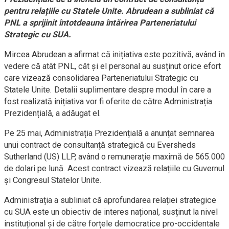
pentru relațiile cu Statele Unite. Abrudean a subliniat că
PNL a sprijinit întotdeauna întărirea Parteneriatului
Strategic cu SUA.
Mircea Abrudean a afirmat că inițiativa este pozitivă, având în
vedere că atât PNL, cât și el personal au susținut orice efort
care vizează consolidarea Parteneriatului Strategic cu
Statele Unite. Detalii suplimentare despre modul în care a
fost realizată inițiativa vor fi oferite de către Administrația
Prezidențială, a adăugat el.
Pe 25 mai, Administrația Prezidențială a anunțat semnarea
unui contract de consultanță strategică cu Eversheds
Sutherland (US) LLP, având o remunerație maximă de 565.000
de dolari pe lună. Acest contract vizează relațiile cu Guvernul
și Congresul Statelor Unite.
Administrația a subliniat că aprofundarea relației strategice
cu SUA este un obiectiv de interes național, susținut la nivel
instituțional și de către forțele democratice pro-occidentale