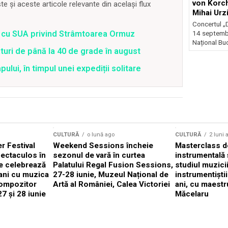
von Korch
 și aceste articole relevante din același flux
Mihai Urz
stagiunea
Concertul „D
Extravaga
rd cu SUA privind Strâmtoarea Ormuz
14 septembr
Național Buc
uri de până la 40 de grade în august
lui, în timpul unei expediții solitare
CULTURĂ
o lună ago
CULTURĂ
2 luni 
 Festival
Weekend Sessions încheie
Masterclass de
ectaculos în
sezonul de vară în curtea
instrumentală 
e celebrează
Palatului Regal Fusion Sessions,
studiul muzici
ani cu muzica
27-28 iunie, Muzeul Național de
instrumentiști
compozitor
Artă al României, Calea Victoriei
ani, cu maestr
7 și 28 iunie
Măcelaru