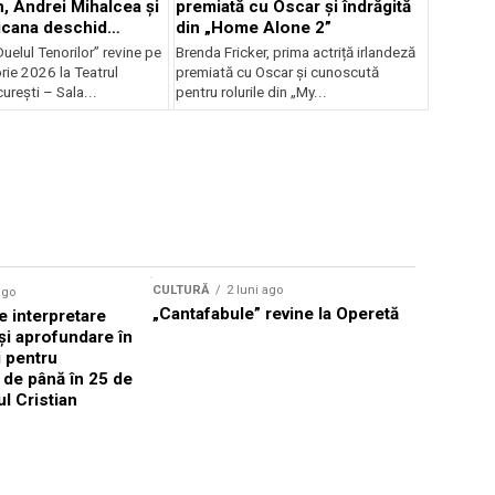
, Andrei Mihalcea și
premiată cu Oscar și îndrăgită
icana deschid
din „Home Alone 2”
 Musical
uelul Tenorilor” revine pe
Brenda Fricker, prima actriță irlandeză
nza la TNB
ie 2026 la Teatrul
premiată cu Oscar și cunoscută
urești – Sala...
pentru rolurile din „My...
CULTURĂ
2 luni ago
ago
CULTURĂ
„Cantafabule” revine la Operetă
 interpretare
Athenaeu
și aprofundare în
2026 Laur
i pentru
Grammy, C
i de până în 25 de
reuni sub
ul Cristian
Română de
Janoska î
pe 20 iuni