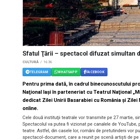
Sfatul Ţării – spectacol difuzat simultan d
CULTURĂ
16:36
TELEGRAM
WHATSAPP
FACEBOOK
Pentru prima dată, în cadrul binecunoscutului pro
Naţional Iaşi în parteneriat cu Teatrul Naţional „
dedicat Zilei Unirii Basarabiei cu România şi Zilei 
online.
Cele două instituţii teatrale vor transmite pe 27 martie, si
Spectacolul va putea fi vizionat pe canalele de YouTube, p
teatre. Astfel, din casele lor, români de pretutindeni vor p
spectacol-document, care a reunit pe scenă artişti de pe 