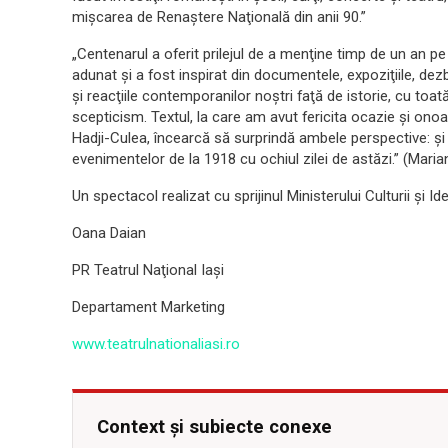
mişcarea de Renaştere Naţională din anii 90.”
„Centenarul a oferit prilejul de a menţine timp de un an pe
adunat şi a fost inspirat din documentele, expoziţiile, dezba
şi reacţiile contemporanilor noştri faţă de istorie, cu toa
scepticism. Textul, la care am avut fericita ocazie şi on
Hadji-Culea, încearcă să surprindă ambele perspective: şi 
evenimentelor de la 1918 cu ochiul zilei de astăzi.” (Maria
Un spectacol realizat cu sprijinul Ministerului Culturii şi I
Oana Daian
PR Teatrul Naţional Iaşi
Departament Marketing
www.teatrulnationaliasi.ro
Context și subiecte conexe