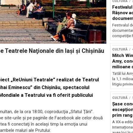
CULTURĂ
Festivalul
Râşnov a
documenta
premieră
Festivalul d
documentare
competiţie F
CULTURĂ
e Teatrele Naţionale din Iaşi şi Chişinău
Mitch Win
Amy, cond
milioane 
litigiu pie
Tatăl lui A
la 1,1 milio
iect „ReUniuni Teatrale” realizat de Teatrul
litigiu privin
Mihai Eminescu” din Chişinău, spectacolul
Mondiale a Teatrului va fi oferit publicului
CULTURĂ
Șase con
excepționa
multan, de la ora 18:00, coproducţia „Sfatul Ţării”.
prim rang
e site-urile şi pe paginile de Facebook ale celor două
internați
A XX-a ediți
utea fi conectaţi în acelaşi timp la emoţia unui
orchestra
Internaționa
ambele maluri ale Prutului:
prestigiu
avea loc în 