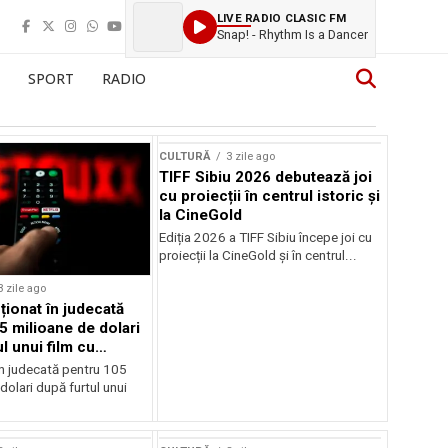
LIVE RADIO CLASIC FM
Snap! - Rhythm Is a Dancer
SPORT
RADIO
CULTURĂ
3 zile ago
TIFF Sibiu 2026 debutează joi
cu proiecții în centrul istoric și
la CineGold
Ediția 2026 a TIFF Sibiu începe joi cu
proiecții la CineGold și în centrul...
3 zile ago
cționat în judecată
5 milioane de dolari
l unui film cu
Cage
în judecată pentru 105
dolari după furtul unui