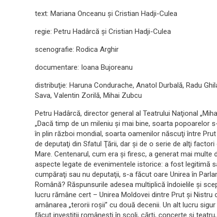
text: Mariana Onceanu şi Cristian Hadji-Culea
regie: Petru Hadârcă şi Cristian Hadji-Culea
scenografie: Rodica Arghir
documentare: Ioana Bujoreanu
distribuţie: Haruna Condurache, Anatol Durbală, Radu Gh
Sava, Valentin Zorilă, Mihai Zubcu
Petru Hadârcă, director general al Teatrului Naţional „Mih
„Dacă timp de un mileniu şi mai bine, soarta popoarelor s
în plin război mondial, soarta oamenilor născuţi între Prut
de deputaţi din Sfatul Ţării, dar şi de o serie de alţi fac
Mare. Centenarul, cum era şi firesc, a generat mai multe d
aspecte legate de evenimentele istorice: a fost legitimă sau 
cumpăraţi sau nu deputaţii, s-a făcut oare Unirea în Parl
Română? Răspunsurile adesea multiplică îndoielile şi scep
lucru rămâne cert – Unirea Moldovei dintre Prut şi Nistru
amânarea „terorii roşii” cu două decenii. Un alt lucru sigur
făcut investiţii româneşti în şcoli, cărţi, concerte şi teatru,