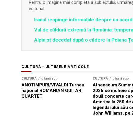
Pentru o imagine mai completă a subiectului, urmărește
editorial.
Iranul respinge informațiile despre un aco
Val de căldură extremă în România: temperat
Alpinist decedat după o cădere în Poiana Țapu
CULTURĂ - ULTIMELE ARTICOLE
CULTURĂ
o lună ago
CULTURĂ
o lună ago
ANOTIMPURI/VIVALDI Turneu
Athenaeum Summer
național ROMANIAN GUITAR
2026 se încheie sp
QUARTET
două concerte car
America la 250 de 
legendarului său 
John Williams, pe 2