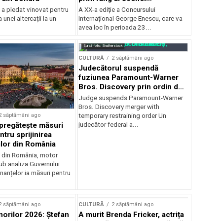
internaționale și ansambluri
 a pledat vinovat pentru
A XX-a ediție a Concursului
orchestrale românești de
 unei altercații la un
Internațional George Enescu, care va
prestigiu, în programul
avea loc în perioada 23...
Concursului Enescu 2026
Sursă foto: Shutterstock
CULTURĂ
2 săptămâni ago
Judecătorul suspendă
fuziunea Paramount-Warner
Bros. Discovery prin ordin de
restricție temporară
Judge suspends Paramount-Warner
Bros. Discovery merger with
2 săptămâni ago
temporary restraining order Un
pregătește măsuri
judecător federal a...
ntru sprijinirea
ilor din România
e din România, motor
b analiza Guvernului
inanțelor ia măsuri pentru
2 săptămâni ago
CULTURĂ
2 săptămâni ago
norilor 2026: Ștefan
A murit Brenda Fricker, actrița