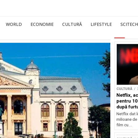
WORLD
ECONOMIE
CULTURĂ
LIFESTYLE
SCITECH
CULTURĂ
Netflix, a
pentru 10
după furtu
Nicolas 
Netflix dat 
milioane de 
film cu...