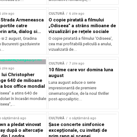
lui Enescu 2026
5 zile ago
CULTURĂ
6 zile ago
l Strada Armeneasca
O copie piratată a filmului
portile catre
„Odiseea” a strâns milioane de
in arta, dialog si
vizualizări pe rețele sociale
, intre 31 iulie si 2
ie si 2 august, Gradina
O copie piratată a filmului 'Odiseea',
a Gradina Botanica din
n Bucuresti gazduieste
cea mai profitabilă peliculă a anului,
...
vizualizată de...
CULTURĂ
7 zile ago
6 zile ago
10 filme care vor domina luna
 lui Christopher
august
nge 640 de milioane
Luna august aduce o serie
la box office mondial
impresionantă de premiere
iseea” a atins 640 de
cinematografice, de la noul thriller
dolari în încasări mondiale
post-apocaliptic...
iseea”,...
o săptămână ago
CULTURĂ
o săptămână ago
wn a pledat vinovat
Șase concerte simfonice
ay după o altercație
excepționale, cu invitați de
b din Londra
prim rang ai scenei