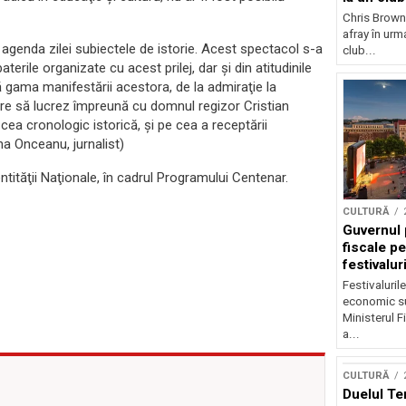
Chris Brown
afray în urma
 agenda zilei subiectele de istorie. Acest spectacol s-a
club...
terile organizate cu acest prilej, dar şi din atitudinile
tă gama manifestării acestora, de la admiraţie la
oare să lucrez împreună cu domnul regizor Cristian
cea cronologic istorică, şi pe cea a receptării
na Onceanu, jurnalist)
dentităţii Naţionale, în cadrul Programului Centenar.
CULTURĂ
Guvernul 
fiscale pe
festivalur
Festivaluril
economic su
Ministerul F
a...
CULTURĂ
Duelul Te