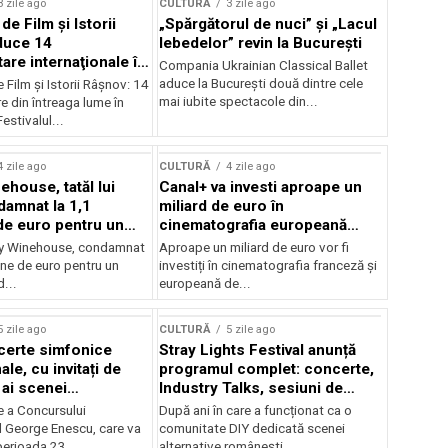
3 zile ago
CULTURĂ
3 zile ago
 de Film şi Istorii
„Spărgătorul de nuci” și „Lacul
duce 14
lebedelor” revin la București
re internaţionale în
Compania Ukrainian Classical Ballet
aduce la București două dintre cele
e Film şi Istorii Râşnov: 14
mai iubite spectacole din...
 din întreaga lume în
estivalul...
4 zile ago
CULTURĂ
4 zile ago
ehouse, tatăl lui
Canal+ va investi aproape un
amnat la 1,1
miliard de euro în
de euro pentru un
cinematografia europeană
rdut
până în 2032
my Winehouse, condamnat
Aproape un miliard de euro vor fi
ane de euro pentru un
investiți în cinematografia franceză și
d...
europeană de...
5 zile ago
CULTURĂ
5 zile ago
certe simfonice
Stray Lights Festival anunță
le, cu invitați de
programul complet: concerte,
 ai scenei
Industry Talks, sesiuni de
onale și ansambluri
audiție și noi opțiuni de
e a Concursului
După ani în care a funcționat ca o
le românești de
participare pentru public
l George Enescu, care va
comunitate DIY dedicată scenei
, în programul
perioada 23...
alternative românești,...