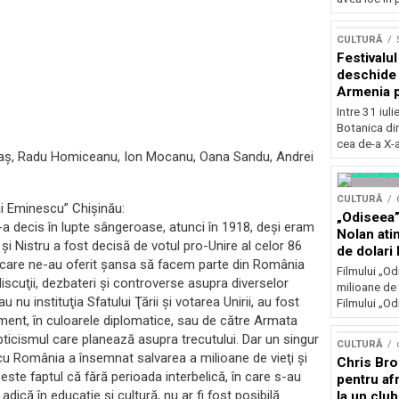
Concursu
CULTURĂ
Festivalu
deschide 
Armenia pr
patrimoniu
Intre 31 iul
august, l
Botanica di
Bucuresti
cea de-a X-a
ilaş, Radu Homiceanu, Ion Mocanu, Oana Sandu, Andrei
CULTURĂ
ai Eminescu” Chişinău:
„Odiseea”
-a decis în lupte sângeroase, atunci în 1918, deşi eram
Nolan ati
 şi Nistru a fost decisă de votul pro-Unire al celor 86
de dolari 
tori care ne-au oferit şansa să facem parte din România
Filmului „Od
iscuţii, dezbateri şi controverse asupra diverselor
milioane de 
nu instituţia Sfatului Ţării şi votarea Unirii, au fost
Filmului „Od
ament, în culoarele diplomatice, sau de către Armata
ticismul care planează asupra trecutului. Dar un singur
CULTURĂ
 cu România a însemnat salvarea a milioane de vieţi şi
Chris Bro
 este faptul că fără perioada interbelică, în care s-au
pentru afr
 adică în educaţie şi cultură, nu ar fi fost posibilă
la un clu