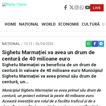
LIVE
HOME
NAȚIONAL
WORLD
ECONOMIE
CULTURĂ
L
NAȚIONAL
13:13 / 06/04/2026
WHATSAPP
FACEBO
TEL
Sighetu Marmației va avea un drum de
centură de 40 milioane euro
Sighetu Marmației va beneficia de un drum de
centură în valoare de 40 milioane euro Municipiul
Sighetu Marmației va avea primul său drum de
centură, un...
Municipiul Sighetu Marmației va avea primul său drum de
centură, un proiect estimat la peste 40 milioane euro.
Această investiție are rolul de a facilita traficul și de a