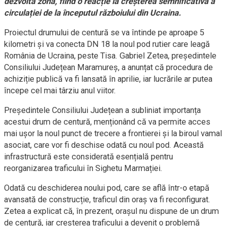
dezvolta zona, fiind o reacție la creșterea semnificativă a
circulației de la începutul războiului din Ucraina.
Proiectul drumului de centură se va întinde pe aproape 5
kilometri și va conecta DN 18 la noul pod rutier care leagă
România de Ucraina, peste Tisa. Gabriel Zetea, președintele
Consiliului Județean Maramureș, a anunțat că procedura de
achiziție publică va fi lansată în aprilie, iar lucrările ar putea
începe cel mai târziu anul viitor.
Președintele Consiliului Județean a subliniat importanța
acestui drum de centură, menționând că va permite acces
mai ușor la noul punct de trecere a frontierei și la biroul vamal
asociat, care vor fi deschise odată cu noul pod. Această
infrastructură este considerată esențială pentru
reorganizarea traficului în Sighetu Marmației.
Odată cu deschiderea noului pod, care se află într-o etapă
avansată de construcție, traficul din oraș va fi reconfigurat.
Zetea a explicat că, în prezent, orașul nu dispune de un drum
de centură, iar creșterea traficului a devenit o problemă