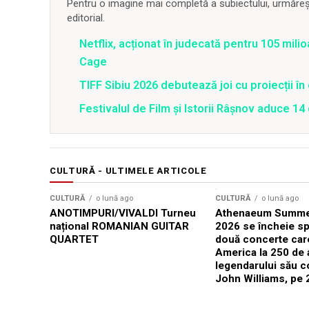
Pentru o imagine mai completă a subiectului, urmărește
editorial.
Netflix, acționat în judecată pentru 105 milio
Cage
TIFF Sibiu 2026 debutează joi cu proiecții în 
Festivalul de Film şi Istorii Râşnov aduce 1
CULTURĂ - ULTIMELE ARTICOLE
CULTURĂ
o lună ago
CULTURĂ
o lună ago
ANOTIMPURI/VIVALDI Turneu
Athenaeum Summer
național ROMANIAN GUITAR
2026 se încheie sp
QUARTET
două concerte car
America la 250 de 
legendarului său 
John Williams, pe 2