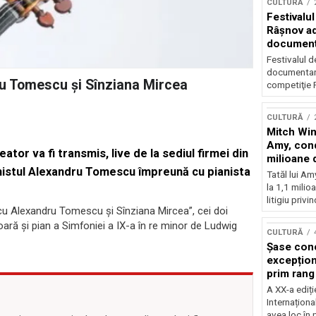
CULTURĂ
Festivalul
Râşnov a
documenta
premieră
Festivalul d
documentare
ru Tomescu și Sînziana Mircea
competiţie F
CULTURĂ
Mitch Win
Amy, cond
tor va fi transmis, live de la sediul firmei din
milioane 
onistul Alexandru Tomescu împreună cu pianista
litigiu pie
Tatăl lui A
la 1,1 milio
litigiu privin
e cu Alexandru Tomescu și Sînziana Mircea”, cei doi
oară și pian a Simfoniei a IX-a în re minor de Ludwig
CULTURĂ
Șase con
excepționa
prim rang
internați
A XX-a ediți
orchestra
Internaționa
prestigiu
avea loc în 