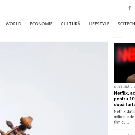
WORLD
ECONOMIE
CULTURĂ
LIFESTYLE
SCITECH
CULTURĂ
Netflix, a
pentru 10
după furtu
Nicolas 
Netflix dat 
milioane de 
film cu...