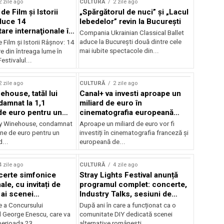
2 zile ago
CULTURĂ
2 zile ago
 de Film şi Istorii
„Spărgătorul de nuci” și „Lacul
duce 14
lebedelor” revin la București
re internaţionale în
Compania Ukrainian Classical Ballet
aduce la București două dintre cele
e Film şi Istorii Râşnov: 14
mai iubite spectacole din...
 din întreaga lume în
estivalul...
2 zile ago
CULTURĂ
2 zile ago
ehouse, tatăl lui
Canal+ va investi aproape un
amnat la 1,1
miliard de euro în
de euro pentru un
cinematografia europeană
rdut
până în 2032
my Winehouse, condamnat
Aproape un miliard de euro vor fi
ane de euro pentru un
investiți în cinematografia franceză și
d...
europeană de...
4 zile ago
CULTURĂ
4 zile ago
certe simfonice
Stray Lights Festival anunță
le, cu invitați de
programul complet: concerte,
 ai scenei
Industry Talks, sesiuni de
onale și ansambluri
audiție și noi opțiuni de
e a Concursului
După ani în care a funcționat ca o
le românești de
participare pentru public
l George Enescu, care va
comunitate DIY dedicată scenei
, în programul
perioada 23...
alternative românești,...