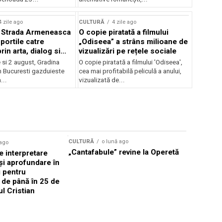
lui Enescu 2026
4 zile ago
CULTURĂ
4 zile ago
l Strada Armeneasca
O copie piratată a filmului
portile catre
„Odiseea” a strâns milioane de
in arta, dialog si
vizualizări pe rețele sociale
, intre 31 iulie si 2
ie si 2 august, Gradina
O copie piratată a filmului 'Odiseea',
a Gradina Botanica din
n Bucuresti gazduieste
cea mai profitabilă peliculă a anului,
...
vizualizată de...
CULTURĂ
o lună ago
 ago
CULTURĂ
„Cantafabule” revine la Operetă
 interpretare
Athenaeu
și aprofundare în
2026 Laur
i pentru
Grammy, C
i de până în 25 de
reuni sub
ul Cristian
Română de
Janoska î
pe 20 iuni