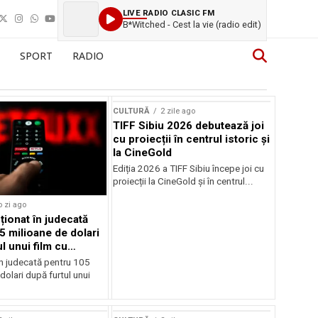
LIVE RADIO CLASIC FM
B*Witched - Cest la vie (radio edit)
SPORT
RADIO
CULTURĂ
2 zile ago
TIFF Sibiu 2026 debutează joi
cu proiecții în centrul istoric și
la CineGold
Ediția 2026 a TIFF Sibiu începe joi cu
proiecții la CineGold și în centrul...
o zi ago
cționat în judecată
5 milioane de dolari
l unui film cu
Cage
în judecată pentru 105
dolari după furtul unui