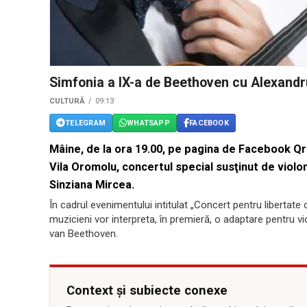
Simfonia a IX-a de Beethoven cu Alexand
CULTURĂ
09:13
TELEGRAM
WHATSAPP
FACEBOOK
Mâine, de la ora 19.00, pe pagina de Facebook Qrea
Vila Oromolu, concertul special susţinut de viol
Sinziana Mircea.
În cadrul evenimentului intitulat „Concert pentru libertat
muzicieni vor interpreta, în premieră, o adaptare pentru vi
van Beethoven.
Context și subiecte conexe