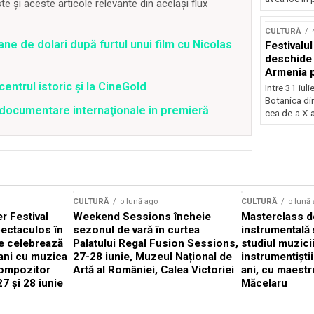
 și aceste articole relevante din același flux
Concursu
CULTURĂ
ane de dolari după furtul unui film cu Nicolas
Festivalu
deschide 
Armenia pr
patrimoniu
centrul istoric și la CineGold
Intre 31 iul
august, l
Botanica di
4 documentare internaţionale în premieră
Bucuresti
cea de-a X-a
CULTURĂ
o lună ago
CULTURĂ
o lună
 Festival
Weekend Sessions încheie
Masterclass de
ectaculos în
sezonul de vară în curtea
instrumentală 
e celebrează
Palatului Regal Fusion Sessions,
studiul muzici
ani cu muzica
27-28 iunie, Muzeul Național de
instrumentiști
compozitor
Artă al României, Calea Victoriei
ani, cu maestr
7 și 28 iunie
Măcelaru