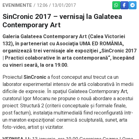
EVENIMENTE
12:06 / 13/01/2017
WHATSAPP
FACEBO
TEL
SinCronic 2017 – vernisaj la Galateea
Contemporary Art
Galeria Galateea Contemporary Art (Calea Victoriei
132), în parteneriat cu Asociaţia UMA ED ROMÂNIA,
organizează trei vernisaje ale expoziţiei „SinCronic 2017
| Practici colaborative în arta contemporană“, începând
cu vineri seară, la ora 19.00.
Proiectul
SinCronic
a fost conceput anul trecut ca un
laborator experimental intensiv de artă colaborativă în medii
dificile de expresie. În spaţiul Galateea Contemporary Art,
curatorul Igor Mocanu ne propune o nouă abordare a acestui
proiect: Structură 2 (criterii conceptuale şi formale finale,
post factum), instalaţia multimedială fiind reconfigurată într-
un maraton expoziţional: ceramică sculpturală, sunet, arta
foto-video, artist şi vizitator.