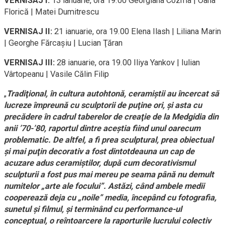
VERNISAJ I:
13 ianuarie, ora 19.00 Georgiana Cozma | Oana
Florică | Matei Dumitrescu
VERNISAJ II:
21 ianuarie, ora 19.00 Elena Ilash | Liliana Marin
| Georghe Fărcaşiu | Lucian Ţăran
VERNISAJ III:
28 ianuarie, ora 19.00 Iliya Yankov | Iulian
Vârtopeanu | Vasile Călin Filip
„
Tradiţional, în cultura autohtonă, ceramiştii au încercat să
lucreze împreună cu sculptorii de puţine ori, şi asta cu
precădere în cadrul taberelor de creaţie de la Medgidia din
anii ’70-’80, raportul dintre aceştia fiind unul oarecum
problematic. De altfel, a fi prea sculptural, prea obiectual
şi mai puţin decorativ a fost dintotdeauna un cap de
acuzare adus ceramiştilor, după cum decorativismul
sculpturii a fost pus mai mereu pe seama până nu demult
numitelor „arte ale focului”. Astăzi, când ambele medii
cooperează deja cu „noile” media, începând cu fotografia,
sunetul şi filmul, şi terminând cu performance-ul
conceptual, o reîntoarcere la raporturile lucrului colectiv