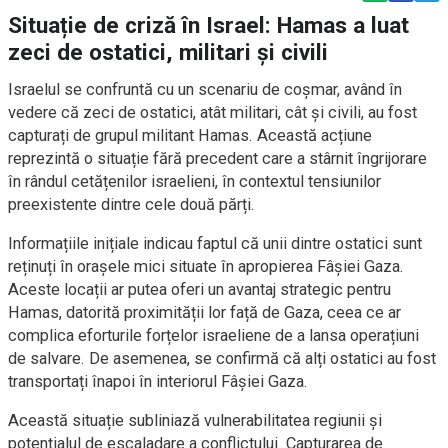
Situație de criză în Israel: Hamas a luat
zeci de ostatici, militari și civili
Israelul se confruntă cu un scenariu de coșmar, având în
vedere că zeci de ostatici, atât militari, cât și civili, au fost
capturați de grupul militant Hamas. Această acțiune
reprezintă o situație fără precedent care a stârnit îngrijorare
în rândul cetățenilor israelieni, în contextul tensiunilor
preexistente dintre cele două părți.
Informațiile inițiale indicau faptul că unii dintre ostatici sunt
reținuți în orașele mici situate în apropierea Fâșiei Gaza.
Aceste locații ar putea oferi un avantaj strategic pentru
Hamas, datorită proximității lor față de Gaza, ceea ce ar
complica eforturile forțelor israeliene de a lansa operațiuni
de salvare. De asemenea, se confirmă că alți ostatici au fost
transportați înapoi în interiorul Fâșiei Gaza.
Această situație subliniază vulnerabilitatea regiunii și
potențialul de escaladare a conflictului. Capturarea de