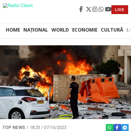
LIVE
HOME
NAȚIONAL
WORLD
ECONOMIE
CULTURĂ
L
TOP NEWS
18:20 / 07/10/2023
WHATSAPP
FACEBO
TEL