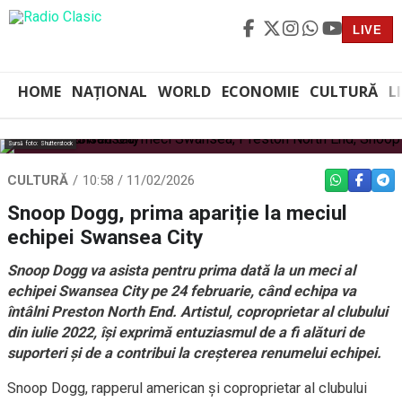
LIVE
HOME
NAȚIONAL
WORLD
ECONOMIE
CULTURĂ
L
Sursă foto: Shutterstock
CULTURĂ
10:58 / 11/02/2026
WHATSAPP
FACEBO
TEL
Snoop Dogg, prima apariție la meciul
echipei Swansea City
Snoop Dogg va asista pentru prima dată la un meci al
echipei Swansea City pe 24 februarie, când echipa va
întâlni Preston North End. Artistul, coproprietar al clubului
din iulie 2022, își exprimă entuziasmul de a fi alături de
suporteri și de a contribui la creșterea renumelui echipei.
Snoop Dogg, rapperul american și coproprietar al clubului