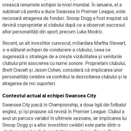
crească renumele echipei la nivel mondial. În ianuarie, el a
subliniat că pentru a duce Swansea în Premier League, este
necesară atragerea de fonduri. Snoop Dogg a fost inspirat să
devină coproprietar al clubului după ce a observat succesul
altor personalități din sport, precum Luka Modric.
Recent, un alt investitor cunoscut, miliardara Martha Stewart,
s-a alăturat echipei de conducere a clubului, ceea ce
sugerează o strategie de a crește vizibilitatea și veniturile
clubului prin asocierea cu nume sonore. Proprietarii clubului,
Brett Cravatt și Jason Cohen, consideră că implicarea unor
personalități celebre va contribui la dezvoltarea clubului și la
atragerea de noi suporteri.
Contextul actual al echipei Swansea City
Swansea City joacă în Championship, a doua ligă din fotbalul
englez, și își propune să revină în Premier League. Clubul a
avut un parcurs variabil în ultimele sezoane, iar implicarea lui
Snoop Dogg și a altor investitori celebri este parte dintr-o