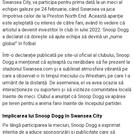
Swansea City, va participa pentru prima dată la un meci al
echipei galeze pe 24 februarie, când Swansea va juca
împotriva celor de la Preston North End. Această apariție
este așteptată cu interes de către fani, având în vedere că
artistul a devenit investitor în club în iulie 2022. Snoop Dogg
a declarat că dorește să ajute echipa să devină un „nume
global” în fotbal.
Într-o declarație publicată pe site-ul oficial al clubului, Snoop
Dogg a menționat că așteaptă cu nerăbdare să fie prezent la
stadionul Swansea.com și a subliniat atmosfera vibrantă pe
care a observat-o în timpul meciului cu Wrexham, pe care l-a
urmărit de la distanță. De asemenea, el va avea ocazia să
interacționeze cu suporterii și să viziteze comunitatea locală
înainte de meci. Clubul a anunțat că Snoop Dogg va apărea
pe teren pentru a anima fanii înainte de începutul partidei.
Implicarea lui Snoop Dogg în Swansea City
Pe lângă participarea la meciuri, Snoop Dogg a exprimat
intenția de a aduce sponsorizări și publicitate care să