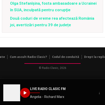
Olga Stefanîşina, fosta ambasadoare a Ucrainei
în SUA, inculpată pentru corupţie
Două coduri de vreme rea afectează România
joi, avertizări pentru 39 de județe
tate
Cum ascult Radio Clasic?
Codul de conduită
Drept la repli
© Radio Clasic, 2026
LIVE RADIO CLASIC FM
↓
Angelia - Richard Marx