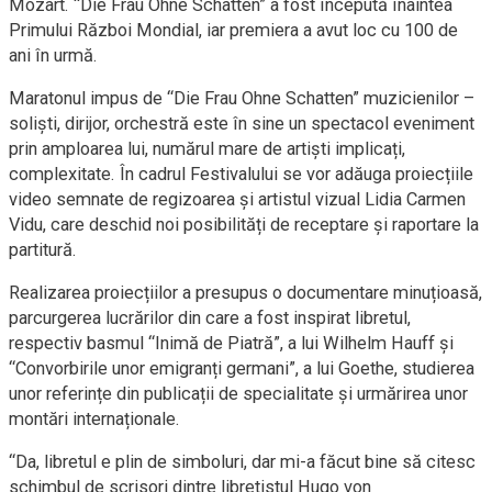
Mozart. “Die Frau Ohne Schatten” a fost începută înaintea
Primului Război Mondial, iar premiera a avut loc cu 100 de
ani în urmă.
Maratonul impus de “Die Frau Ohne Schatten” muzicienilor –
soliști, dirijor, orchestră este în sine un spectacol eveniment
prin amploarea lui, numărul mare de artiști implicați,
complexitate. În cadrul Festivalului se vor adăuga proiecțiile
video semnate de regizoarea și artistul vizual Lidia Carmen
Vidu, care deschid noi posibilități de receptare și raportare la
partitură.
Realizarea proiecțiilor a presupus o documentare minuțioasă,
parcurgerea lucrărilor din care a fost inspirat libretul,
respectiv basmul “Inimă de Piatră”, a lui Wilhelm Hauff și
“Convorbirile unor emigranți germani”, a lui Goethe, studierea
unor referințe din publicații de specialitate și urmărirea unor
montări internaționale.
“Da, libretul e plin de simboluri, dar mi-a făcut bine să citesc
schimbul de scrisori dintre libretistul Hugo von