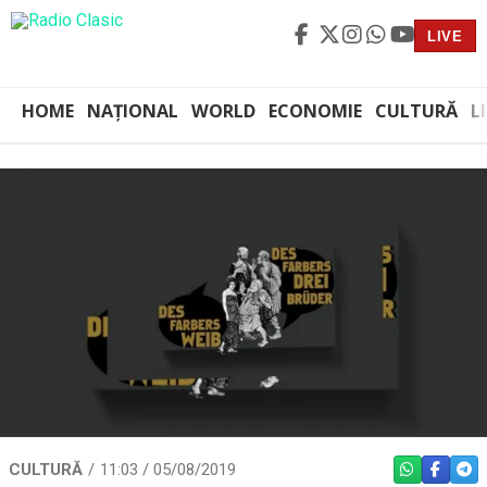
LIVE
HOME
NAȚIONAL
WORLD
ECONOMIE
CULTURĂ
L
CULTURĂ
11:03 / 05/08/2019
WHATSAPP
FACEBO
TEL