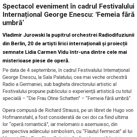
Spectacol eveniment în cadrul Festivalului
Internațional George Enescu: ‘Femeia fără
umbră’
Vladimir Jurowski la pupitrul orchestrei Radiodifuziunii
din Berlin, 20 de artiști lirici internaționali și proiecții
semnate Lidia Carmen Vidu într-una dintre cele mai
misterioase piese de operă.
Pe data de 4 septembrie, în cadrul Festivalului Internațional
George Enescu, la Sala Palatului, cea mai veche orchestră
Radio a Germaniei, sub bagheta directorului artistic al
Festivalului propune publicului o experiență artistică cu totul
specială – “Die Frau Ohne Schatten” – “Femeia fără umbră”.
Opera compusă de Richard Strauss, pe un libret de Hugo von
Hofmannstahl, a fost considerată de cei doi ca fiind ultima
lor “operă romantică”, iar melomanii o asemuiesc, din
perspectiva adâncului simbolism, cu “Flautul fermecat” al lui