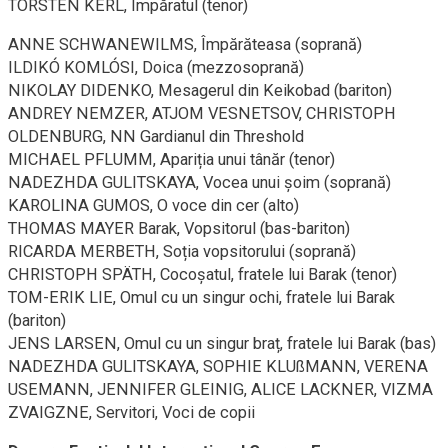
TORSTEN KERL, Împăratul (tenor)
ANNE SCHWANEWILMS, Împărăteasa (soprană)
ILDIKÓ KOMLÓSI, Doica (mezzosoprană)
NIKOLAY DIDENKO, Mesagerul din Keikobad (bariton)
ANDREY NEMZER, ATJOM VESNETSOV, CHRISTOPH
OLDENBURG, NN Gardianul din Threshold
MICHAEL PFLUMM, Apariția unui tânăr (tenor)
NADEZHDA GULITSKAYA, Vocea unui șoim (soprană)
KAROLINA GUMOS, O voce din cer (alto)
THOMAS MAYER Barak, Vopsitorul (bas-bariton)
RICARDA MERBETH, Soția vopsitorului (soprană)
CHRISTOPH SPÄTH, Cocoșatul, fratele lui Barak (tenor)
TOM-ERIK LIE, Omul cu un singur ochi, fratele lui Barak
(bariton)
JENS LARSEN, Omul cu un singur braț, fratele lui Barak (bas)
NADEZHDA GULITSKAYA, SOPHIE KLUßMANN, VERENA
USEMANN, JENNIFER GLEINIG, ALICE LACKNER, VIZMA
ZVAIGZNE, Servitori, Voci de copii