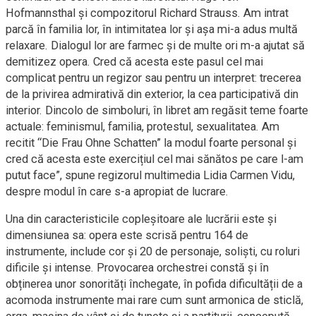
Hofmannsthal și compozitorul Richard Strauss. Am intrat
parcă în familia lor, în intimitatea lor și așa mi-a adus multă
relaxare. Dialogul lor are farmec și de multe ori m-a ajutat să
demitizez opera. Cred că acesta este pasul cel mai
complicat pentru un regizor sau pentru un interpret: trecerea
de la privirea admirativă din exterior, la cea participativă din
interior. Dincolo de simboluri, în libret am regăsit teme foarte
actuale: feminismul, familia, protestul, sexualitatea. Am
recitit “Die Frau Ohne Schatten” la modul foarte personal și
cred că acesta este exercițiul cel mai sănătos pe care l-am
putut face”, spune regizorul multimedia Lidia Carmen Vidu,
despre modul în care s-a apropiat de lucrare.
Una din caracteristicile copleșitoare ale lucrării este și
dimensiunea sa: opera este scrisă pentru 164 de
instrumente, include cor și 20 de personaje, soliști, cu roluri
dificile și intense. Provocarea orchestrei constă și în
obținerea unor sonorități închegate, în pofida dificultății de a
acomoda instrumente mai rare cum sunt armonica de sticlă,