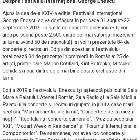
Despre Festivalul Internațional George Enescu
Ajuns la cea de-a XXIV-a ediție, Festivalul Internațional
George Enescu se va desfășura în perioada 31 august-22
septembrie 2019. În sălile de concerte din București, vor
urca pe scenă peste 2.500 dintre cei mai valoroși muzicieni
ai lumii, având 50 de naționalități și vor fi prezentate 84 de
concerte și recitaluri. Ediția din acest an a festivalului
totalizează 34 de prezențe în premieră în România: 25 de
artiști, printre care Marion Cotillard, Kiril Petrenko, Mitsuko
Uchida și nouă dintre cele mai bine cotate orchestre din
lume.
Ediția 2019 a Festivalului Enescu își așteaptă publicul la Sala
Mare a Palatului, Ateneul Român, Sala Radio și la Sala Mică a
Palatului la concerte și recitaluri grupate în jurul a șase mari
secțiuni: “Mari orchestre ale lumii”, “Concertele de la miezul
nopții”, “Recitaluri și concerte camerale”, “Muzica secolului
XXI”, “Mozart Week in Residence” și “Forumul Internațional al
Compozitorilor”. De asemenea, vor avea loc concerte și