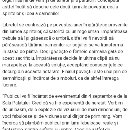
orga, mașina de vânt și de tunete și a partiturii, concepută
astfel încât să descrie cele două lumi ale poveștii: cea a
spiritelor și cea a oamenilor.
Libretul se centrează pe povestea unei împărătese provenite
din lumea spiritelor, căsătorită cu un rege uman. Împărăteasa
trebuie să își găsească o umbră, altfel va fi nevoită să
părăsească tărâmul oamenilor iar soțul ei se va transforma
în stană de piatră. Deși găsește o femeie sărmană gata de
acest sacrificiu, Împărăteasa decide în ultima clipă să nu
mai apeleze la această soluție, acceptând consecințele ce
decurg din această hotărâre. Finalul poveștii este unul plin de
semnificații și încărcat de simboluri, ca de altfel întreaga
lucrare.
“Publicul va fi încântat de evenimentul din 4 septembrie de la
Sala Palatului. Cred că va fi o experiență de neratat. Vorbim
de un basm, de o explozie de vizualuri de mari dimensiuni, de
voci fabuloase și de viziunea unui dirijor de prim rang. Vom
încerca să plimbăm publicul prin lumi fabuloase, reale și
fantastice, printre suflete și umbre. Cred că astfel de