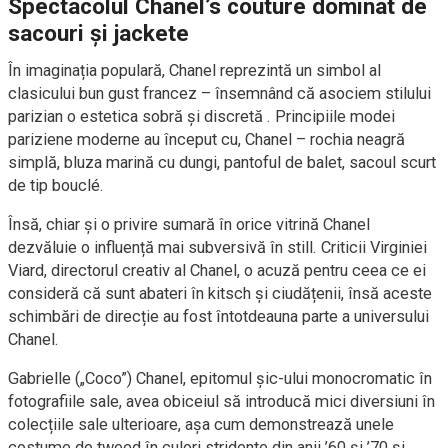
Spectacolul Chanel’s couture dominat de
sacouri și jackete
În imaginația populară, Chanel reprezintă un simbol al
clasicului bun gust francez – însemnând că asociem stilului
parizian o estetica sobră și discretă . Principiile modei
pariziene moderne au început cu, Chanel – rochia neagră
simplă, bluza marină cu dungi, pantoful de balet, sacoul scurt
de tip bouclé.
Însă, chiar și o privire sumară în orice vitrină Chanel
dezvăluie o influență mai subversivă în still. Criticii Virginiei
Viard, directorul creativ al Chanel, o acuză pentru ceea ce ei
consideră că sunt abateri în kitsch și ciudățenii, însă aceste
schimbări de direcție au fost întotdeauna parte a universului
Chanel.
Gabrielle („Coco”) Chanel, epitomul șic-ului monocromatic în
fotografiile sale, avea obiceiul să introducă mici diversiuni în
colecțiile sale ulterioare, așa cum demonstrează unele
costume de tweed în culori stridente din anii ’60 și ’70 și