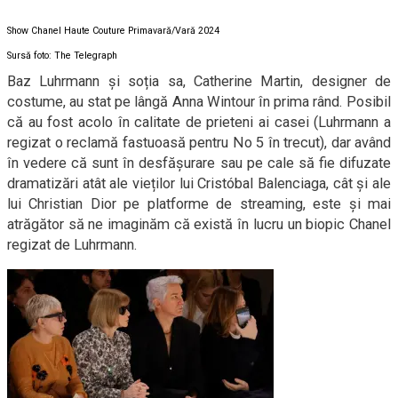
Show Chanel Haute Couture Primavară/Vară 2024
Sursă foto: The Telegraph
Baz Luhrmann și soția sa, Catherine Martin, designer de
costume, au stat pe lângă Anna Wintour în prima rând. Posibil
că au fost acolo în calitate de prieteni ai casei (Luhrmann a
regizat o reclamă fastuoasă pentru No 5 în trecut), dar având
în vedere că sunt în desfășurare sau pe cale să fie difuzate
dramatizări atât ale vieților lui Cristóbal Balenciaga, cât și ale
lui Christian Dior pe platforme de streaming, este și mai
atrăgător să ne imaginăm că există în lucru un biopic Chanel
regizat de Luhrmann.