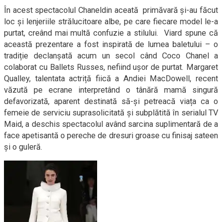
În acest spectacolul Chaneldin aceată primăvară și-au făcut
loc și lenjeriile strălucitoare albe, pe care fiecare model le-a
purtat, creând mai multă confuzie a stilului. Viard spune că
această prezentare a fost inspirată de lumea baletului – o
tradiție declanșată acum un secol când Coco Chanel a
colaborat cu Ballets Russes, nefiind ușor de purtat. Margaret
Qualley, talentata actriță fiică a Andiei MacDowell, recent
văzută pe ecrane interpretând o tânără mamă singură
defavorizată, aparent destinată să-și petreacă viața ca o
femeie de serviciu suprasolicitată și subplătită în serialul TV
Maid, a deschis spectacolul având sarcina suplimentară de a
face apetisantă o pereche de dresuri groase cu finisaj sateen
și o guleră.