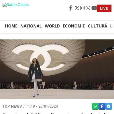
LIVE
HOME
NAȚIONAL
WORLD
ECONOMIE
CULTURĂ
L
TOP NEWS
11:18 / 26/01/2024
WHATSAPP
FACEBO
TEL