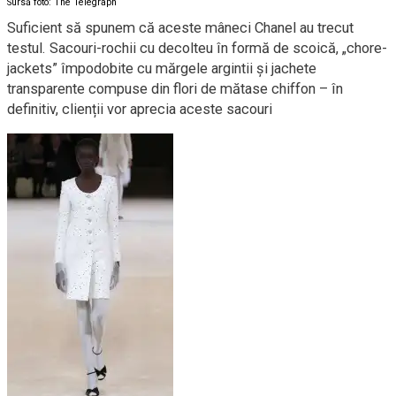
Sursă foto: The Telegraph
Suficient să spunem că aceste mâneci Chanel au trecut
testul. Sacouri-rochii cu decolteu în formă de scoică, „chore-
jackets” împodobite cu mărgele argintii și jachete
transparente compuse din flori de mătase chiffon – în
definitiv, clienții vor aprecia aceste sacouri