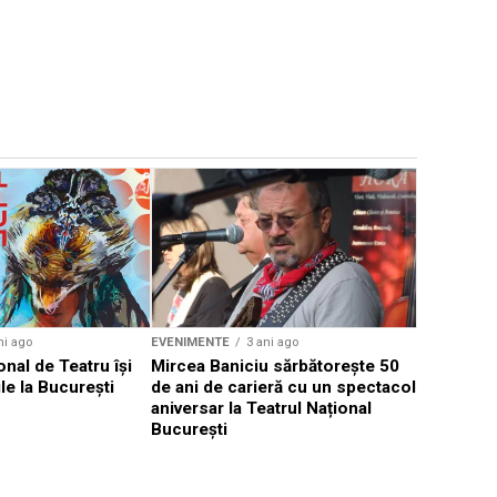
EVENIMENTE
Weekend c
Teatru la 
eveniment
ni ago
EVENIMENTE
3 ani ago
onal de Teatru își
Mircea Baniciu sărbătorește 50
le la București
de ani de carieră cu un spectacol
aniversar la Teatrul Național
București