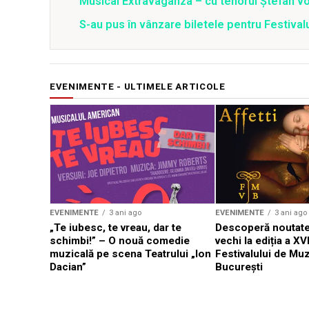
Musical Extravaganza – cu tenorul Ștefan von
S-au pus în vânzare biletele pentru Festi
EVENIMENTE - ULTIMELE ARTICOLE
EVENIMENTE
3 ani ago
EVENIMENTE
3 ani ago
„Te iubesc, te vreau, dar te
Descoperă noutate
schimbi!” – O nouă comedie
vechi la ediția a XVI
muzicală pe scena Teatrului „Ion
Festivalului de Mu
Dacian”
București