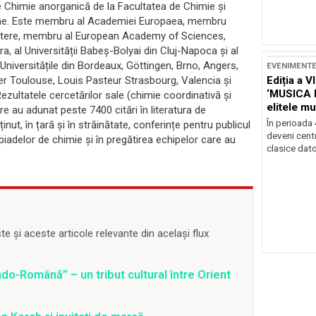
de Chimie anorganică de la Facultatea de Chimie și
mâne. Este membru al Academiei Europaea, membru
Litere, membru al European Academy of Sciences,
a, al Universității Babeș-Bolyai din Cluj-Napoca și al
a Universitățile din Bordeaux, Göttingen, Brno, Angers,
EVENIMENT
Ediția a V
ier Toulouse, Louis Pasteur Strasbourg, Valencia și
‘MUSICA 
zultatele cercetărilor sale (chimie coordinativă și
elitele mu
e au adunat peste 7400 citări în literatura de
Brașov
În perioada
ținut, în țară și în străinătate, conferințe pentru publicul
deveni centr
mpiadelor de chimie și în pregătirea echipelor care au
clasice dator
 și aceste articole relevante din același flux
o-Română” – un tribut cultural între Orient