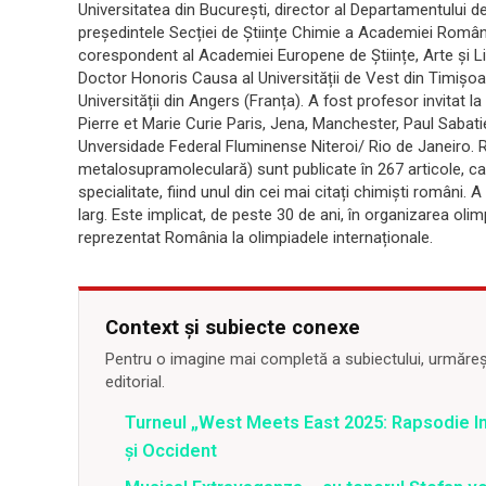
Universitatea din București, director al Departamentului 
președintele Secției de Științe Chimie a Academiei Ro
corespondent al Academiei Europene de Științe, Arte și 
Doctor Honoris Causa al Universității de Vest din Timișoar
Universității din Angers (Franța). A fost profesor invitat l
Pierre et Marie Curie Paris, Jena, Manchester, Paul Sabat
Unversidade Federal Fluminense Niteroi/ Rio de Janeiro. Re
metalosupramoleculară) sunt publicate în 267 articole, car
specialitate, fiind unul din cei mai citați chimiști români. A 
larg. Este implicat, de peste 30 de ani, în organizarea oli
reprezentat România la olimpiadele internaționale.
Context și subiecte conexe
Pentru o imagine mai completă a subiectului, urmărește
editorial.
Turneul „West Meets East 2025: Rapsodie Ind
și Occident