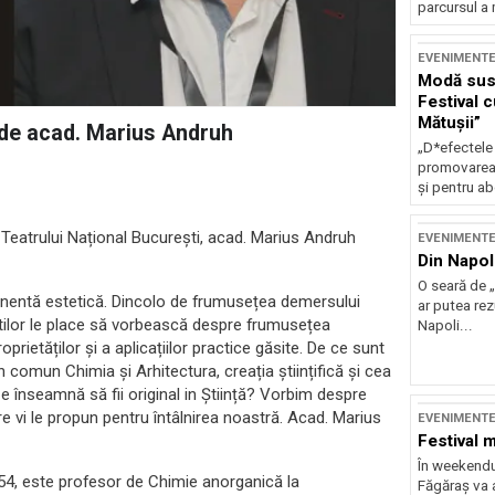
parcursul a 
EVENIMENT
Modă sust
Festival 
Mătușii”
ă de acad. Marius Andruh
„D*efectele
promovarea 
și pentru ab
a Teatrului Național București, acad. Marius Andruh
EVENIMENT
Din Napol
O seară de „
onentă estetică. Dincolo de frumusețea demersului
ar putea re
iștilor le place să vorbească despre frumusețea
Napoli...
rietăților și a aplicațiilor practice găsite. De ce sunt
comun Chimia și Arhitectura, creația științifică și cea
e înseamnă să fii original in Știință? Vorbim despre
are vi le propun pentru întâlnirea noastră. Acad. Marius
EVENIMENT
Festival 
În weekendu
54, este profesor de Chimie anorganică la
Făgăraș va a