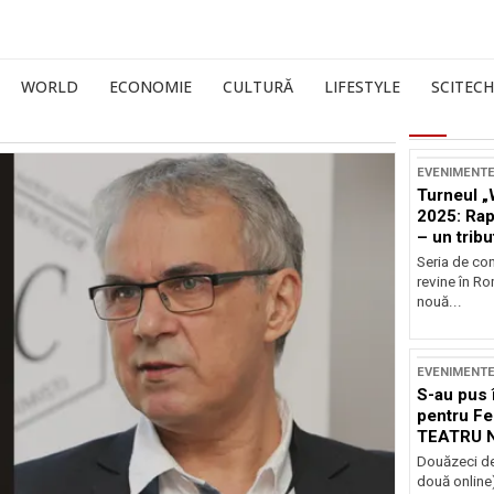
WORLD
ECONOMIE
CULTURĂ
LIFESTYLE
SCITECH
EVENIMENT
Turneul „
2025: Ra
– un tribu
și Occide
Seria de co
revine în R
nouă...
EVENIMENT
S-au pus 
pentru Fe
TEATRU 
Douăzeci de
două online