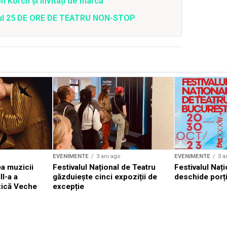
 Korch și invitați de marcă
valul 25 DE ORE DE TEATRU NON-STOP
EVENIMENTE
3 ani ago
EVENIMENTE
3 a
a muzicii
Festivalul Național de Teatru
Festivalul Nați
II-a a
găzduiește cinci expoziții de
deschide porți
zică Veche
excepție