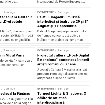
mai bine de...
Internațional de Poezie București...
E
2 ani ago
EVENIMENTE
2 ani ago
enabilă la BalKaniK
Palatul Bragadiru: muzică
cu „D*efectele
interbelică şi teatru pe 29 şi 31
August şi 1 Septembrie
 Mătușii”, cunoscut pentru
Palatul Bragadiru propune iubitorilor
sustenabilității în modă
de frumos concerte attractive şi
ordarea sa originală în...
întâlniri memorabile cu nume mari...
E
2 ani ago
EVENIMENTE
2 ani ago
i în Micul Paris
Proiectul cultural ,,Post-Digital
Extensions” conectează tinerii
dolce vita” – cam așa s-
artiști români cu scena
zuma concertul Din
internațională
Asociația Culturală Marginal a lansat
proiectul Post-Digital Extensions, ce
adaptează o serie de lucrări...
E
2 ani ago
EVENIMENTE
2 ani ago
medieval la Făgăraș
Turneul Lights & Shadows: O
călătorie artistică
l 23-25 august 2024, la
interdisciplinară
vea loc o nouă ediție a...