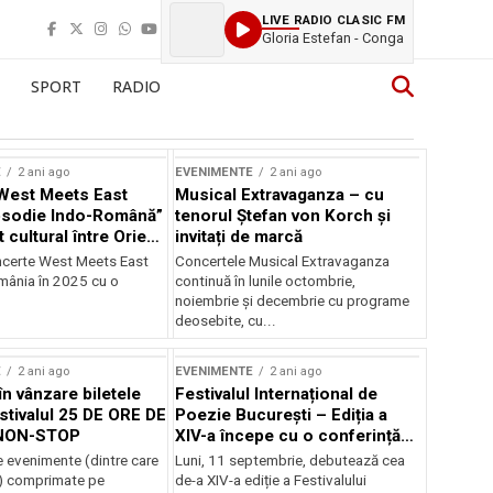
LIVE RADIO CLASIC FM
Gloria Estefan - Conga
SPORT
RADIO
E
2 ani ago
EVENIMENTE
2 ani ago
West Meets East
Musical Extravaganza – cu
psodie Indo-Română”
tenorul Ștefan von Korch și
t cultural între Orient
invitați de marcă
nt
ncerte West Meets East
Concertele Musical Extravaganza
omânia în 2025 cu o
continuă în lunile octombrie,
noiembrie şi decembrie cu programe
deosebite, cu...
E
2 ani ago
EVENIMENTE
2 ani ago
în vânzare biletele
Festivalul Internațional de
stivalul 25 DE ORE DE
Poezie București – Ediția a
NON-STOP
XIV-a începe cu o conferință
despre limba română
 evenimente (dintre care
Luni, 11 septembrie, debutează cea
susținută de Marco Lucchesi
) comprimate pe
de-a XIV-a ediție a Festivalului