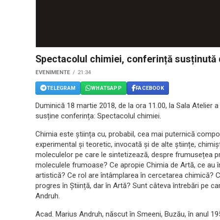
Spectacolul chimiei, conferință susținut
EVENIMENTE
21:34
TELEGRAM
WHATSAPP
FACEBOOK
Duminică 18 martie 2018, de la ora 11.00, la Sala Atelier 
susține conferința: Spectacolul chimiei.
Chimia este știința cu, probabil, cea mai puternică comp
experimental și teoretic, invocată și de alte științe, chim
moleculelor pe care le sintetizează, despre frumusețea prop
moleculele frumoase? Ce apropie Chimia de Artă, ce au în 
artistică? Ce rol are întâmplarea în cercetarea chimică? C
progres în Știință, dar în Artă? Sunt câteva întrebări pe c
Andruh.
Acad. Marius Andruh, născut în Smeeni, Buzău, în anul 19