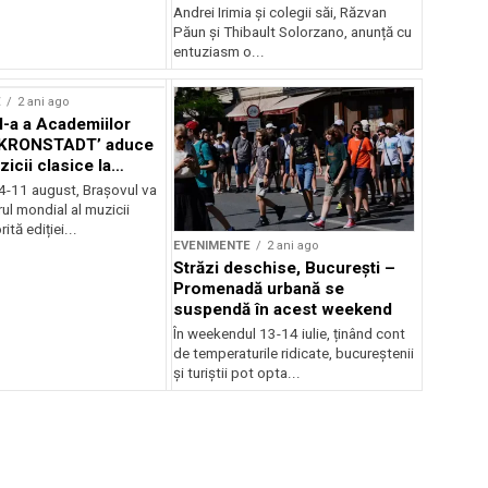
Andrei Irimia și colegii săi, Răzvan
Păun și Thibault Solorzano, anunță cu
entuziasm o...
E
2 ani ago
II-a a Academiilor
KRONSTADT’ aduce
zicii clasice la
 4-11 august, Brașovul va
ul mondial al muzicii
ită ediției...
EVENIMENTE
2 ani ago
Străzi deschise, București –
Promenadă urbană se
suspendă în acest weekend
În weekendul 13-14 iulie, ținând cont
de temperaturile ridicate, bucureștenii
și turiștii pot opta...