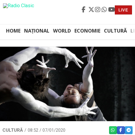
LIVE
HOME
NAȚIONAL
WORLD
ECONOMIE
CULTURĂ
L
CULTURĂ
08:52 / 07/01/2020
WHATSAPP
FACEBO
TEL