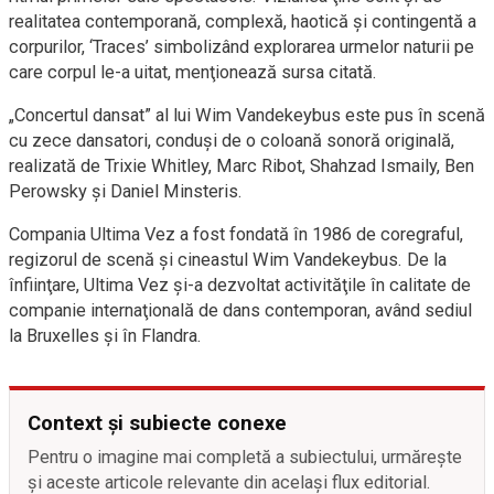
realitatea contemporană, complexă, haotică şi contingentă a
corpurilor, ‘Traces’ simbolizând explorarea urmelor naturii pe
care corpul le-a uitat, menţionează sursa citată.
„Concertul dansat” al lui Wim Vandekeybus este pus în scenă
cu zece dansatori, conduşi de o coloană sonoră originală,
realizată de Trixie Whitley, Marc Ribot, Shahzad Ismaily, Ben
Perowsky şi Daniel Minsteris.
Compania Ultima Vez a fost fondată în 1986 de coregraful,
regizorul de scenă şi cineastul Wim Vandekeybus. De la
înfiinţare, Ultima Vez şi-a dezvoltat activităţile în calitate de
companie internaţională de dans contemporan, având sediul
la Bruxelles şi în Flandra.
Context și subiecte conexe
Pentru o imagine mai completă a subiectului, urmărește
și aceste articole relevante din același flux editorial.