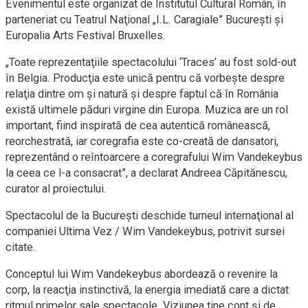
Evenimentul este organizat de Institutul Cultural Român, în
parteneriat cu Teatrul Naţional „I.L. Caragiale” Bucureşti şi
Europalia Arts Festival Bruxelles.
„Toate reprezentaţiile spectacolului ‘Traces’ au fost sold-out
în Belgia. Producţia este unică pentru că vorbeşte despre
relaţia dintre om şi natură şi despre faptul că în România
există ultimele păduri virgine din Europa. Muzica are un rol
important, fiind inspirată de cea autentică românească,
reorchestrată, iar coregrafia este co-creată de dansatori,
reprezentând o reîntoarcere a coregrafului Wim Vandekeybus
la ceea ce l-a consacrat”, a declarat Andreea Căpitănescu,
curator al proiectului.
Spectacolul de la Bucureşti deschide turneul internaţional al
companiei Ultima Vez / Wim Vandekeybus, potrivit sursei
citate.
Conceptul lui Wim Vandekeybus abordează o revenire la
corp, la reacţia instinctivă, la energia imediată care a dictat
ritmul primelor sale spectacole. Viziunea ţine cont şi de