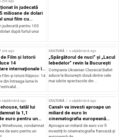
6 zile ago
cționat în judecată
5 milioane de dolari
l unui film cu
Cage
în judecată pentru 105
dolari după furtul unui
7 zile ago
CULTURĂ
o săptămână ago
 de Film şi Istorii
„Spărgătorul de nuci” și „Lacul
duce 14
lebedelor” revin la București
re internaţionale în
Compania Ukrainian Classical Ballet
aduce la București două dintre cele
e Film şi Istorii Râşnov: 14
mai iubite spectacole din...
 din întreaga lume în
estivalul...
o săptămână ago
CULTURĂ
o săptămână ago
ehouse, tatăl lui
Canal+ va investi aproape un
amnat la 1,1
miliard de euro în
de euro pentru un
cinematografia europeană
rdut
până în 2032
my Winehouse, condamnat
Aproape un miliard de euro vor fi
ane de euro pentru un
investiți în cinematografia franceză și
d...
europeană de...