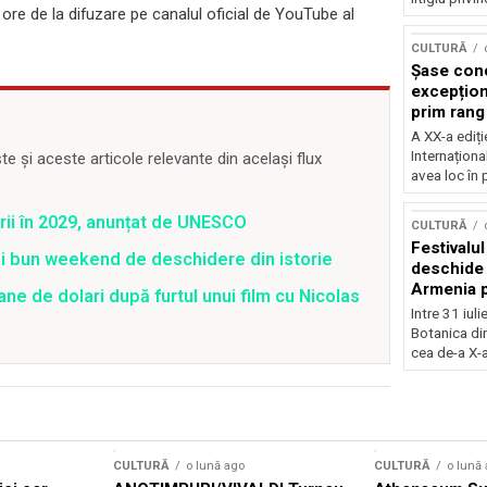
 ore de la difuzare pe canalul oficial de YouTube al
CULTURĂ
Șase con
excepționa
prim rang
internați
A XX-a ediți
orchestra
Internaționa
 și aceste articole relevante din același flux
prestigiu
avea loc în 
Concursu
rii în 2029, anunțat de UNESCO
CULTURĂ
Festivalu
ai bun weekend de deschidere din istorie
deschide 
Armenia pr
ane de dolari după furtul unui film cu Nicolas
patrimoniu
Intre 31 iul
august, l
Botanica di
Bucuresti
cea de-a X-a
CULTURĂ
o lună ago
CULTURĂ
o lună