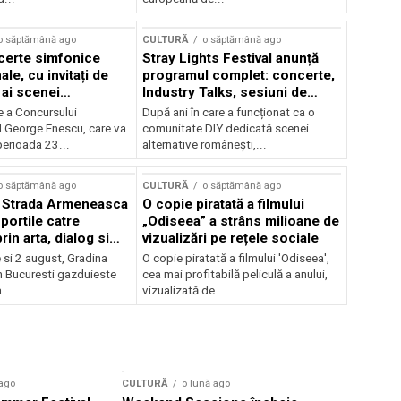
o săptămână ago
CULTURĂ
o săptămână ago
certe simfonice
Stray Lights Festival anunță
le, cu invitați de
programul complet: concerte,
 ai scenei
Industry Talks, sesiuni de
onale și ansambluri
audiție și noi opțiuni de
e a Concursului
După ani în care a funcționat ca o
le românești de
participare pentru public
l George Enescu, care va
comunitate DIY dedicată scenei
, în programul
perioada 23...
alternative românești,...
lui Enescu 2026
o săptămână ago
CULTURĂ
o săptămână ago
l Strada Armeneasca
O copie piratată a filmului
portile catre
„Odiseea” a strâns milioane de
in arta, dialog si
vizualizări pe rețele sociale
, intre 31 iulie si 2
ie si 2 august, Gradina
O copie piratată a filmului 'Odiseea',
a Gradina Botanica din
n Bucuresti gazduieste
cea mai profitabilă peliculă a anului,
...
vizualizată de...
 ago
CULTURĂ
o lună ago
CULTURĂ