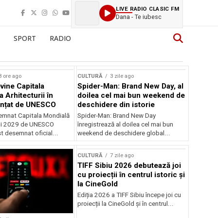
LIVE RADIO CLASIC FM
Dana - Te iubesc
SPORT
RADIO
8 ore ago
CULTURĂ
3 zile ago
vine Capitala
Spider-Man: Brand New Day, al
 Arhitecturii în
doilea cel mai bun weekend de
unțat de UNESCO
deschidere din istorie
semnat Capitala Mondială
Spider-Man: Brand New Day
rii 2029 de UNESCO
înregistrează al doilea cel mai bun
st desemnat oficial...
weekend de deschidere global...
CULTURĂ
7 zile ago
TIFF Sibiu 2026 debutează joi
cu proiecții în centrul istoric și
la CineGold
Ediția 2026 a TIFF Sibiu începe joi cu
proiecții la CineGold și în centrul...