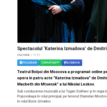
Spectacolul ‘Katerina Izmailova’ de Dmitri
CULTURĂ
11:17
TELEGRAM
WHATSAPP
FACEBOOK
Teatrul Bolșoi din Moscova a programat online pen
opera în patru acte ”Katerina Izmailova” de Dmitr
Macbeth din Mtsensk” a lui Nikolai Leskov.
Sub conducerea muzicală a lui Tugan Sokhiev și în regia l
Popovskaya în rolul principal, pe tenorul Stanislav Mostov
în rolul Boris Izmailov.