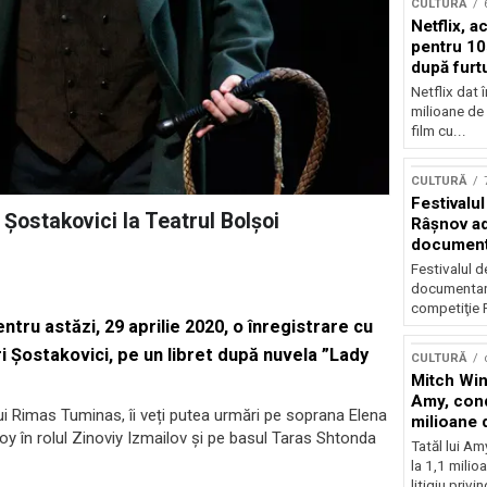
CULTURĂ
Netflix, a
pentru 10
după furtu
Nicolas 
Netflix dat 
milioane de 
film cu...
CULTURĂ
Festivalul
 Șostakovici la Teatrul Bolșoi
Râşnov a
documenta
premieră
Festivalul d
documentare
competiţie F
tru astăzi, 29 aprilie 2020, o înregistrare cu
i Șostakovici, pe un libret după nuvela ”Lady
CULTURĂ
Mitch Win
Amy, cond
ui Rimas Tuminas, îi veți putea urmări pe soprana Elena
milioane 
oy în rolul Zinoviy Izmailov și pe basul Taras Shtonda
litigiu pie
Tatăl lui A
la 1,1 milio
litigiu privin